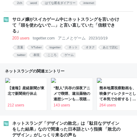
2ch
word
はてな匿名ダイアリー
internet
サロメ嬢がスイカゲーム中にネットスラングを言いかけ
て「頭を使わないで…」と言い直していた「信頼でき
る」
203 users
togetter.com
アニメとゲーム
2023/10/19
言葉
VTuber
togetter
ネット
オタク
あとで読む
twitter
表現
こころ
ゲーム
ネットスラングの関連エントリー
【速報】産経新聞が東
“獣人”共存の深夜アニ
熊本地震視察動画を、
北で新聞発行休止
メで喫煙、違法薬物の
映像ディレクターとし
連想シーンも…視聴者
て本気で分析する｜牟
批判でBPO議論「紛
田高太郎｜映像で、想
212 users
143 users
264 users
らわしいことは放送し
いをつなぐ
ないほうが」 - ライブ
ドアニュース
ネットスラング「デザインの敗北」は「駄目なデザイン
をした結果」なので間違った日本語という指摘 「敗北の
デザイン」がしっくり来るの声も