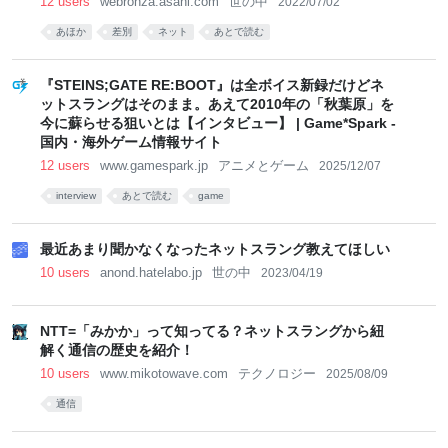
12 users
webronza.asahi.com
世の中
2022/07/02
あほか
差別
ネット
あとで読む
『STEINS;GATE RE:BOOT』は全ボイス新録だけどネ
ットスラングはそのまま。あえて2010年の「秋葉原」を
今に蘇らせる狙いとは【インタビュー】 | Game*Spark -
国内・海外ゲーム情報サイト
12 users
www.gamespark.jp
アニメとゲーム
2025/12/07
interview
あとで読む
game
最近あまり聞かなくなったネットスラング教えてほしい
10 users
anond.hatelabo.jp
世の中
2023/04/19
NTT=「みかか」って知ってる？ネットスラングから紐
解く通信の歴史を紹介！
10 users
www.mikotowave.com
テクノロジー
2025/08/09
通信