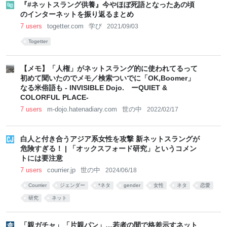
『#ネットスラング供養』今やほぼ死語となったあの頃
のインターネットを振り返るまとめ
7 users
togetter.com
学び
2021/09/03
Togetter
【メモ】「人権」がネットスラング的に使われてるって
初めて聞いたのでメモ／検索ついでに「OK,Boomer」
なる米俗語も - INVISIBLE Dojo. ーQUIET &
COLORFUL PLACE-
7 users
m-dojo.hatenadiary.com
世の中
2022/02/17
白人と付き合うアジア系女性を攻撃 新ネットスラングが
危険すぎる！ | 「オックスフォード研究」というコメン
トには要注意
7 users
courrier.jp
世の中
2024/06/18
Courrier
ジェンダー
*ネタ
gender
女性
ネタ
恋愛
研究
ネット
「親ガチャ」「片親パン」…若者の間で格差示すネット