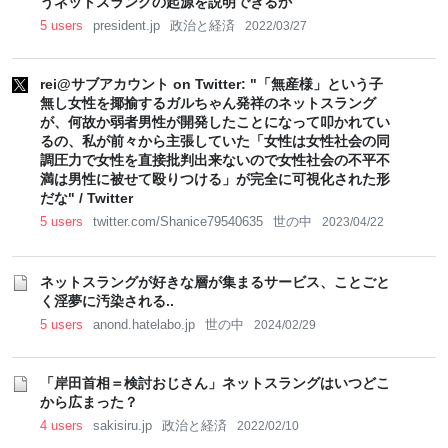
うネットスラングの起源を説明できるか
5 users
president.jp
政治と経済
2022/03/27
rei@サブアカウント on Twitter: "「無産様」という子
無し女性を揶揄するガルちゃん発祥のネットスラング
が、何故か弱者男性が開発したことになって叩かれてい
るの、私が前々から主張していた「女性は女性社会の同
調圧力で女性を直接批判出来ないので女性社会の不平不
満は男性に被せて殴りつける」が完全に可視化された形
だな" / Twitter
5 users
twitter.com/Shanice79540635
世の中
2023/04/22
ネットスラングが好きな層が集まるサービス、ことごと
く淫夢に汚染される..
5 users
anond.hatelabo.jp
世の中
2024/02/29
「岸田首相＝検討おじさん」ネットスラングはいつどこ
から広まった？
4 users
sakisiru.jp
政治と経済
2022/02/10