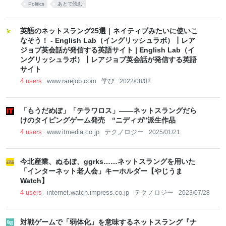
Politics
あとで読む
英語のネットスラング25選｜ネイティブみたいに使いこ
なそう！ - English Lab（イングリッシュラボ）┃レア
ジョブ英会話が発信する英語サイト | English Lab（イ
ングリッシュラボ）┃レアジョブ英会話が発信する英語
サイト
4 users
www.rarejob.com
学び
2022/08/02
「もうだめぽ」「テラワロス」――ネットスラングだら
けのタイピングゲーム発売 “ニディガ”派生作品
4 users
www.itmedia.co.jp
テクノロジー
2025/01/21
今北産業、ぬるぽ、ggrks……ネットスラングを用いた
「インターネット老人会」キーホルダー【やじうま
Watch】
4 users
internet.watch.impress.co.jp
テクノロジー
2023/07/28
対戦ゲームで「弱体化」を意味するネットスラング『ナ