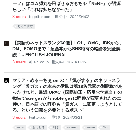
ーフ』はゴム弾丸を飛ばせるおもちゃ『NERF』が語源
らしい「これは知らなかった」
3 users
togetter.com
世の中
2022/04/02
あとで読む
【英語のネットスラング30選】LOL、OMG、IDKから、
DM、FOMOまで！超基本からSNS特有の略語を完全解
説！ - ENGLISH JOURNAL
3 users
ej.alc.co.jp
世の中
2023/01/29
マリア・めるーちぇ on X: "「気がする」のネットスラ
ング「希ガス」の本来の意味は第18族元素の別呼称であ
ったけれど、最近IUPAC（国際純正・応用化学連合）の
勧告でrare gasからnoble gasに呼称が変更されたのに
伴い、日本語での呼称も「貴ガス」に変更しようとして
る、という知識を必要とするポスト"
3 users
twitter.com
学び
2024/03/21
word
おもしろ
科学
science
twitter
2ch