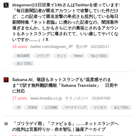
dragoner@2日目東イ14bさんはTwitterを使っています:
「毎日新聞記者が匿名アカウントで攻撃していた件だけ
ど、この記者って匿名攻撃の卑劣さも批判している毎日
新聞特集『ネット君臨』に携わった記者なの、闇深案件
過ぎませんか。しかもさらにその裏垢とされるアカウン
トもネットスラングに毒されてて、いい歳してヤバくな
いですか……」 / X
19 users
twitter.com/dragoner_JP
世の中
2023/02/17
毎日新聞
メディア
ネット
Twitter
*あとで読む
あとで読む
Sakana AI、敬語もネットスラングも“温度感そのま
ま”で訳す無料翻訳機能「Sakana Translate」 日英中
に対応
17 users
www.itmedia.co.jp
テクノロジー
2026/07/06
AI
日本語
人工知能
マーケティング
ビジネス
あとで読む
「ゴリラゲイ雨」「ファビョる」……ネットスラングへ
の批判は言葉狩りか - 赤木智弘｜論座アーカイブ