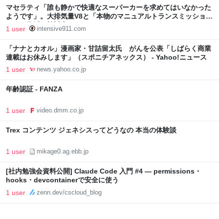
マセラティ「誰も静かで快適なスーパーカーを求めてはいなかった
ようです」。大排気量V8と「本物のマニュアルトランスミッショ
ン」の復活を検討中
1 user
intensive911.com
「ナナとカオル」漫画家・甘詰留太氏 がんを公表「しばらく商業
連載はお休みします」（スポニチアネックス） - Yahoo!ニュース
1 user
news.yahoo.co.jp
年齢認証 - FANZA
1 user
video.dmm.co.jp
Trex コンテンツ ジェネシスってどうなの 本当の体験談
1 user
mikage0.ag.ebb.jp
[社内勉強会資料公開] Claude Code 入門 #4 — permissions・
hooks・devcontainerで安全に使う
1 user
zenn.dev/cscloud_blog