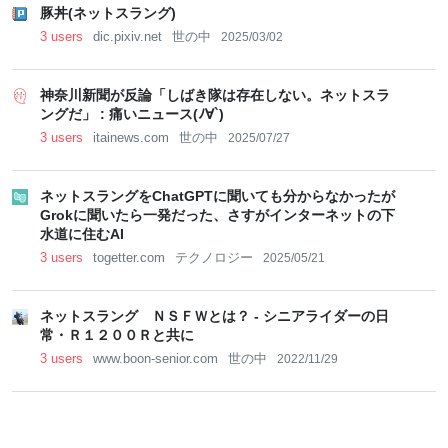
豚丼(ネットスラング)
3 users
dic.pixiv.net
世の中
2025/03/02
神奈川新聞が反論「しばき隊は存在しない。ネットスラ
ングだ」 : 痛いニュース(ﾉ∀`)
3 users
itainews.com
世の中
2025/07/27
ネットスラングをChatGPTに聞いても分からなかったが
Grokに聞いたら一発だった、さすがインターネットの下
水道に住むAI
3 users
togetter.com
テクノロジー
2025/05/21
ネットスラング ＮＳＦＷとは？ - シニアライダーの日
常・Ｒ１２００Ｒと共に
3 users
www.boon-senior.com
世の中
2022/11/29