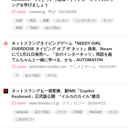
ングを学びましょう
27 users
courrier.jp
学び
2022/05/09
詐欺
英語
恋愛
エンタメ
インターネット
ネット
映画
Twitter
あとで読む
ネットスラングタイピングゲーム『NEEDY GIRL
OVERDOSE タイピング オブ ザ ネット』発表、Steam
にて1月21日発売へ。「古のインターネッツ」用語を超
てんちゃんと一緒に学べる、かも - AUTOMATON
25 users
automaton-media.com
アニメとゲーム
2024/12/07
!!
あとで読む
ゲーム
ネットスラングも一発変換、新IME「Copilot
Keyboard」正式版公開 “イルカのカイル”復活
23 users
www.itmedia.co.jp
テクノロジー
2026/04/23
windows
あとで読む
テスト
日本語
Microsoft
ネット
これはすごい