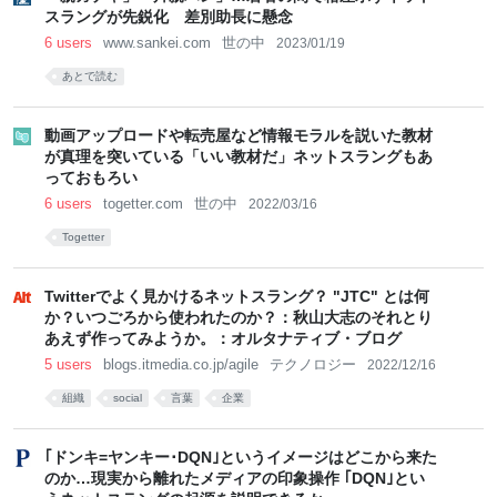
スラングが先鋭化 差別助長に懸念
6 users
www.sankei.com
世の中
2023/01/19
あとで読む
動画アップロードや転売屋など情報モラルを説いた教材
が真理を突いている「いい教材だ」ネットスラングもあ
っておもろい
6 users
togetter.com
世の中
2022/03/16
Togetter
Twitterでよく見かけるネットスラング？ "JTC" とは何
か？いつごろから使われたのか？：秋山大志のそれとり
あえず作ってみようか。：オルタナティブ・ブログ
5 users
blogs.itmedia.co.jp/agile
テクノロジー
2022/12/16
組織
social
言葉
企業
｢ドンキ=ヤンキー･DQN｣というイメージはどこから来た
のか…現実から離れたメディアの印象操作 ｢DQN｣とい