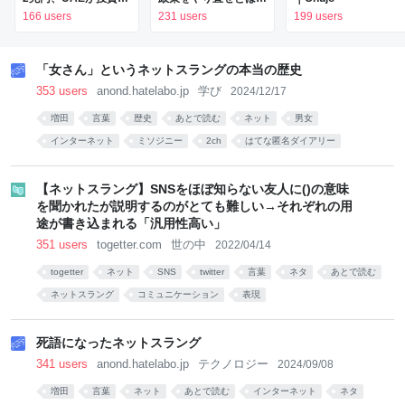
- 日本経済新聞
きり言っている
166 users
231 users
199 users
「女さん」というネットスラングの本当の歴史
353 users
anond.hatelabo.jp
学び
2024/12/17
増田
言葉
歴史
あとで読む
ネット
男女
インターネット
ミソジニー
2ch
はてな匿名ダイアリー
【ネットスラング】SNSをほぼ知らない友人に()の意味
を聞かれたが説明するのがとても難しい→それぞれの用
途が書き込まれる「汎用性高い」
351 users
togetter.com
世の中
2022/04/14
togetter
ネット
SNS
twitter
言葉
ネタ
あとで読む
ネットスラング
コミュニケーション
表現
死語になったネットスラング
341 users
anond.hatelabo.jp
テクノロジー
2024/09/08
増田
言葉
ネット
あとで読む
インターネット
ネタ