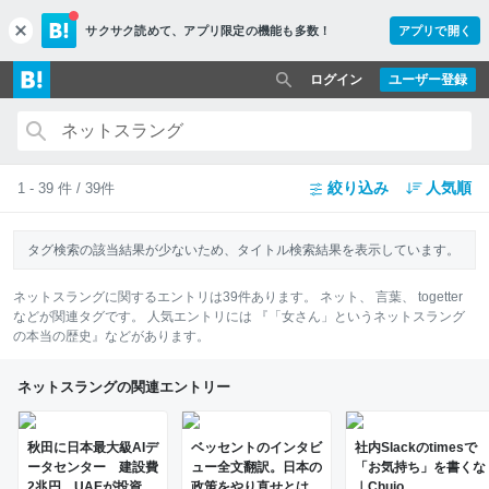
サクサク読めて、
アプリ限定の機能も多数！
アプリで開く
c
l
o
ログイン
ユーザー登録
s
e
絞り込み
人気順
1 - 39 件 / 39件
タグ検索の該当結果が少ないため、タイトル検索結果を表示しています。
ネットスラング
に関するエントリは
39
件あります。
ネット
、
言葉
、
togetter
などが関連タグです。 人気エントリには
『「女さん」というネットスラング
の本当の歴史』
などがあります。
ネットスラングの関連エントリー
秋田に日本最大級AIデ
ベッセントのインタビ
社内Slackのtimesで
ータセンター 建設費
ュー全文翻訳。日本の
「お気持ち」を書くな
2兆円、UAEが投資へ
政策をやり直せとはっ
｜Chujo