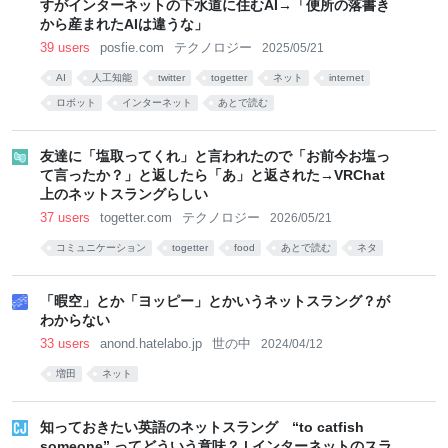
すがインターネットの下水道に住むAI→「便所の落書き
から産まれたAIは違うな」
39 users
posfie.com
テクノロジー
2025/05/21
AI
人工知能
twitter
togetter
ネット
internet
ロボット
インターネット
あとで読む
友達に「塩取ってくれ」と言われたので「お前今お塩っ
て言ったか？」と返したら「あ」と返された→VRChat
上のネットスラングらしい
37 users
togetter.com
テクノロジー
2026/05/21
コミュニケーション
togetter
food
あとで読む
ネタ
「暇空」とか「ヨッピー」とかいうネットスラング？が
わからない
33 users
anond.hatelabo.jp
世の中
2024/04/12
増田
ネット
知っておきたい英語のネットスラング “to catfish
someone” ってどういう意味？ | インターネットのスラ