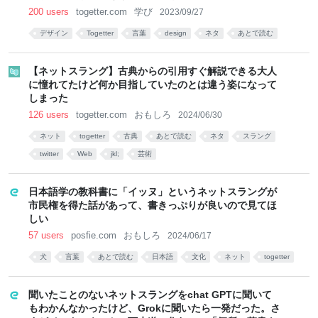
200 users
togetter.com
学び
2023/09/27
デザイン
Togetter
言葉
design
ネタ
あとで読む
【ネットスラング】古典からの引用すぐ解説できる大人
に憧れてたけど何か目指していたのとは違う姿になって
しまった
126 users
togetter.com
おもしろ
2024/06/30
ネット
togetter
古典
あとで読む
ネタ
スラング
twitter
Web
jkl;
芸術
日本語学の教科書に「イッヌ」というネットスラングが
市民権を得た話があって、書きっぷりが良いので見てほ
しい
57 users
posfie.com
おもしろ
2024/06/17
犬
言葉
あとで読む
日本語
文化
ネット
togetter
聞いたことのないネットスラングをchat GPTに聞いて
もわかんなかったけど、Grokに聞いたら一発だった。さ