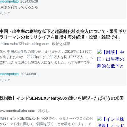
ついて不満を言う(50%)がそれに続きます。Affirmの委託を受
andompotato
2024/08/28
er Researchが実施したこの調査では、他にも
友人
が支出を減ら
風向きが変わってくるかも
とに気づいた(36%)、
クレジットカード
の借金を返済できない
リンク
などの理由が挙げられました。 さらに、調査対象となった
アメリ
0人に7人(68%)が、現在のインフレ率が貯蓄能力や今後の購入
将来の計画に悪影響を及ぼしていると回答しています。 同紙
中国・出生率の劇的な低下と超高齢化社会突入について - 限界ギリ
一つニュースがあります。
アメリカ
のホームセンター大手の
ラリーマンのセミリタイアを目指す海外経済・投資・雑記です。
ポは第二四半期の売り
shiina-saba13.hatenablog.com
政治と経済
化へ
中国
の出生数の減少が止まりません。2016年に1,889万
が生まれたのが、
2022
年には1,000万人を切り956万人に、そ
23
年はさらに減少し902万人になりました。わずか8年で半分
う状況です。 22年の数値になりますが、
出生率
は1.09と日
本
を下回る数値です。今年は辰年で、
中国
の場合、辰年の子どもは
andompotato
2024/06/01
と言われていて、コロナ明けも相まって2024年に限っては
出
リンク
く可能性はありますが、多勢としてはかなりの少子高齢化が
と考えて良いと思います。 また、個別データは見つからない
村部での
出生率
は平均より高く、上海などの都心部ではより
指数】インドSENSEXとNifty50の違いを解説 - たぱぞうの米国
うと指摘されています。高度な
教育
を受ける子供がより減る
、政府も危機感を募らせていると考えられます。 一方、
2023
ww.americakabu.com
暮らし
1,110万人と前年から69万
数】インドSENSEXとNifty50 昨今、セミナーやブログのお
からインド株に関してご質問を頂くことが増えています。そ