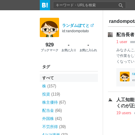
randompo
ランダムぽてと
id:randompotato
配当長者
1 user
ww
929
-
-
みなさんこ
ブックマーク
お気に入り
お気に入られ
で作業をし
くなってい
タグ
た。 どん
行う事が 
r
すべて
る記事があ
示す「時間
株
(157)
「時間」の大
投資
(119)
０万円以上
人工知能
は インカ
株主優待
(67)
くのが正
んと47,
配当金
(66)
19 users
そうです。
外国株
(42)
不労所得
(39)
4コマ漫画
(32)