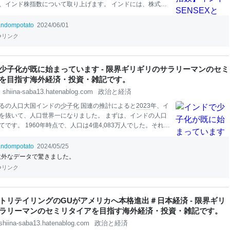
、インド株指数について取り上げます。 インドには、株式市
標として「SENSEX」と「Nifty50」が存在します。 この２
インドの経済状況や株式市場の動向を示す重要な指標です。
andompotato
2024/06/01
の特性と役割を持っています。以下に、SENSEXとNifty50
リンク
に説明します。 インドSENSEX (BSE Sensex)とは インドS
センセックス）は、ボンベイ証券取引所（BSE: Bombay Stock
ge）によって編成された株価指数です。正式名称は「S&P Bomb
少子化が既に始まっています - 限界ギリギリのサラリーマンのセミ
xchange Sens
it
ive Index」で、一般的には「BSE SENSEX」
を目指す海外経済・投資・雑記です。
ENS
shiina-saba13.hatenablog.com
政治と経済
るの人口大国インドの
少子化
国連の推計によると
2023
年、イ
を抜いて、人口世界一になりました。 まずは、インドの人口
てです。 1960年時点で、人口は4億4,083万人でした。それが
4億2,202万人に達し、現在も大きく増え続けています。国連
、インドの人口は2064年に16億9,704万人でピークを迎える
andompotato
2024/05/25
ます。そのため、今後数十年間は人口ボーナス期を享受する
意外なデータで驚きました。
ます。 また、その人口の内訳ですが、15歳未満人口が総人口
リンク
合は24.8％に上ります（2020年時点）。これは、日
本
の同11.
年時点）と比べ断然高い数値です。また、日
本
の平均年齢が4
3
年時点）なのに対し、インドは同28.2歳です。両国の年齢差
トリテイリングのGUがアメリカへ本格進出＃日本経済 - 限界ギリ
歳に及びます。インドが若いのか、日
本
人が歳を取ったのか、
ラリーマンのセミリタイアを目指す海外経済・投資・雑記です。
よ、活力と
shiina-saba13.hatenablog.com
政治と経済