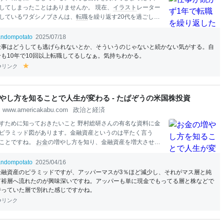
してしまったことはありませんか。 現在、
イラスト
レーター
しているワダシノブさんは、
転職
を繰り返す20代を過ごし、3
したイタリアでの就活もうまくいかず、「自分で
お金
を稼がね
一心で
イラスト
の
仕事
を始めたという経験をお持ちです。 そ
andompotato
2025/07/18
んに「自分に合う働き方」を見つけるまでの道のりをつづっ
仕事はどうしても逃げられないとか、そういうのじゃないと続かない気がする。自
ました。
仕事
が1年も続かず、職を転々とした20代 💡POINT
分も10年で10回以上転職してるしなぁ。気持ちわかる。
」
仕事
がなく、キャリアを描けなかった新卒時代 何らかの職
リンク
y
年も続かず、
転職
を繰り返す 「
仕事
を辞めたくなる自分」を止
el
 20代の頃、同じ職場で働きつづけることができず、正社員・
lo
バイトと職を転々として過ごした。 そんな自分の
仕事
の続か
w
やし方を知ることで人生が変わる - たぱぞうの米国株投資
・甘えだと思っていた。 そもそも新卒の頃「こんな仕
www.americakabu.com
政治と経済
すために知っておきたいこと 野村総研さんの有名な資料に金
ピラミッド図があります。金融資産というのは平たく言う
ことですね。
お金
の増やし方を知り、金融資産を増大させる
と、5億円以上が超
富裕層
、1億円以上が
富裕層
とされていま
ベースの話ですので、四角四面にあてはめることは実態にそ
andompotato
2025/04/16
しょうが、それでも目安にはなります。 資産を増やしている
金融資産のピラミッドですが、アッパーマスが3％ほど減少し、それがマス層と純
でない層がある 圧倒的な数がマス層です。世間一般でいうと
富裕層へ流れたのが興味深いですね。アッパーも単に現金でもってる層と株などで
リーマン家庭はほとんどこのマス層に入ってきます。一般的
持っていた層で別れた感じですかね。
マンというのは雇われる立場であり、みずからの労働力が最
リンク
なります。 管理職になったり、一流企業に勤めたり、サラリ
て成功している人でも、自らの給与だけで超
富裕層
に入るの