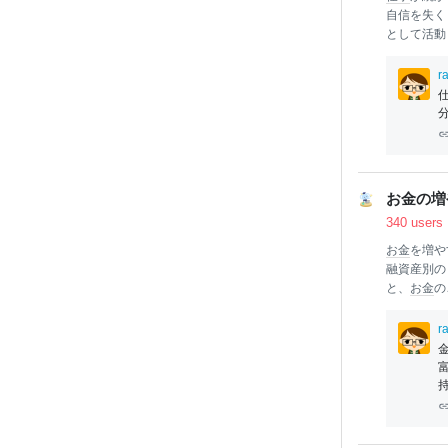
自信を失く
として活動
0代で
移住
ば」という
r
んなワダさ
ていただき
「やりたい
に就くも1
められない
派遣・アル
お金の増
なさを弱さ
340 users
お金
を増や
融資産別の
と、
お金
の
これによる
す。資産額
r
ぐわないで
層と、そう
ころのサラ
にサラリー
大の資
本
に
ーマンとし