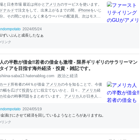
場と日
本
市場 最近は何かと
アメリカ
のサービスを使います。
ドナルド
で注文をして、出来上がるまでの間、
iPhone
をいじ
分。その間にせわしなく来るウーバーの配達員。次はモスバ
ようかな、なんて思ったりもしました。先日、ベトナムに行
夜店ではアディダスやナイキなどのコピー商品が多数で回っ
andompotato
2024/05/24
が、ユニクロのコピー商品が多かったのには驚かされまし
GUずいぶんと成長したなぁ
なんとなく、日
本
のブランドがあることに、良くも悪くも複
リンク
でした。 国内に８００店舗、
海外
に１６６９店舗（北米７２
開する「ユニクロ」ですが、姉妹店のGU（ジーユー）が
アメ
進出することとなりました。同社は既に
中国
や
台湾
、香港な
人の半数が借金‼若者の借金も激増 - 限界ギリギリのサラリーマン
域に450店舗を展開してい（うち日
本
国内は423店舗）ます。
タイアを目指す海外経済・投資・雑記です。
０２２年にニューヨークの
ファッション
街であるソーホー地
アップ
shiina-saba13.hatenablog.com
政治と経済
カード
所有者の44％が借金
アメリカ
の今を知ることで、今後
の幅を広げて
投資
などに役立てないかと、日々、
アメリカ
経
カ
社会の時事問題をまとめています。
アメリカ
人が日
本
人と
費意欲が高く、それが、インフレにもつながっていることは
ています。しかし、今の
アメリカ
では
住宅
購入には手が届か
andompotato
2024/05/19
に消費をし、借金を積み重ねている、と
Ban
krateが調査を発
借金漬けにさせて経済を回しているようなところがありますね。
。
アメリカ
では50/30/20ルールといって、収入の50％を必要
リンク
0％を娯楽、嗜好品に、20％を貯蓄することが理想的なスタイ
ますが、そんなことはどこ吹く風と借金を積み重ねている今
の構図があります。
クレジットカード
を持つ
アメリカ
人の4