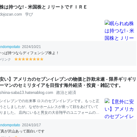
不可能と言ってよいでしょう。いや、ほとんどのサラリーマ
株は持つな! - 米国株とＪリートでＦＩＲＥ
は1億円以
dojozan.com
学び
andompotato
2024/10/21
やっぱ持つならディフェンシブ株よ！
リンク
y
y
y
y
y
y
y
y
el
el
el
el
el
el
el
el
lo
lo
lo
lo
lo
lo
lo
lo
w
w
w
w
w
w
w
w
安い】アメリカのセブンイレブンの物価と詐欺未遂 - 限界ギリギリ
ーマンのセミリタイアを目指す海外経済・投資・雑記です。
shiina-saba13.hatenablog.com
政治と経済
ンイレブンでの出来事 ロスのセブンイレブンです。もっと正
うとしましたが、なぜか
ホームレス
が座って顔をあげていて
りました。 店内にいると
男女
の大谷翔平のユニフォームのレ
た
アメリカ
人（おじさんと若い女の子）が話しかけてきま
子のワサビ味を探しています。どれか分かりますか？」と聞
andompotato
2024/10/17
探したのですが、ありませんでした。そうすると「私は明
写真が沢山あって面白いです
神奈川へ
旅行
します」（この辺から怪しさ満点ですが（＾