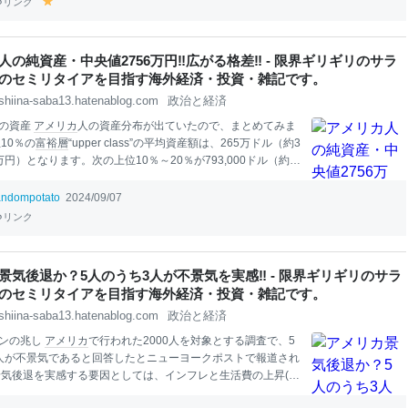
リンク
y
言って日
本
の旧紙幣の１００円札を見せてきます。そして
el
の千円札はどうなっていますか？」というので、北里柴三郎
lo
たよって言おうとしたけど、やはり何かおかしいと思いまし
w
人の純資産・中央値2756万円‼広がる格差‼ - 限界ギリギリのサラ
で？」と聞くと「見せて欲しい」と言います。「ないよ」と
のセミリタイアを目指す海外経済・投資・雑記です。
「では他の紙幣は？日
本
の
お金
が見たい」と言うので「一切
い」というと諦めていました
shiina-saba13.hatenablog.com
政治と経済
の資産
アメリカ
人の資産分布が出ていたので、まとめてみま
10％の
富裕層
“upper class”の平均資産額は、265万ドル（約3
円）となります。次の上位10％～20％が793,000ドル（約1
万円）となります。日
本
人よりはるかに高いのですが、
不動
まり自宅の価値も入れていることを考えると、実はそれほど
andompotato
2024/09/07
もします。資産１０００万ドル以上の一握りの超
富裕層
が
ア
リンク
の資産の多くを持っていることが見て取れます。 次に、中流
le class”の平均資産額ですが、３０万８千ドル（４千４百万円）
。日
本
でも自宅込みだとこれくらいの資産がある方は結構い
景気後退か？5人のうち3人が不景気を実感‼ - 限界ギリギリのサラ
いでしょうか？ただし、収入額は約１７万ドル（２千４百万
のセミリタイアを目指す海外経済・投資・雑記です。
で、日
本
人より圧倒的に高いです。ここは、収入が低くても
shiina-saba13.hatenablog.com
政治と経済
日
本
人と違い、消費する
アメリカ
人
ンの兆し
アメリカ
で行われた2000人を対象とする調査で、5
人が不景気であると回答したとニューヨークポストで報道され
景気後退を実感する要因としては、インフレと生活費の上昇(6
国が不況にあると考える理由のリストのトップであり、
友人
や家