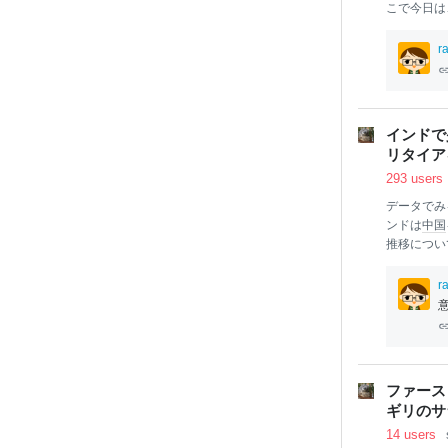
こで今日は
場の主要な指
つの指数は
r
それぞれ独自
の違いを簡単
ENSEX（
Exchan
インドで
ay Stock E
リタイア
あるいは「S
293 users
データでみ
ンドは
中国
推移につい
2023
年に1
の推計では
r
とされてい
と予想され
に占める割
6％（
2022
8.4歳（
202
ファース
は実に20
ギリのサ
いずれにせ
14 users