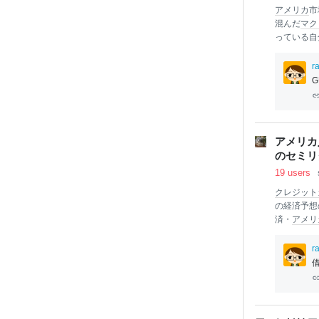
アメリカ
市
混んだ
マク
っている自
ーガーにし
きました。
r
ていました
た。ただ、
雑な？気分
店舗）を展
リカ
に
本
格
アメリカ
どアジア地
のセミリ
そして、２
区にポップ
19 users
クレジット
の経済予想
済・
アメリ
比べても消
よく知られ
r
ず、享楽的
表しました
経費に、3
ルと言われ
の
アメリカ