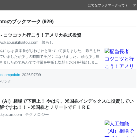
はてなブックマークって？
ア
tatoのブックマーク (929)
 - コツコツと行こう！アメリカ株式投資
w.kabusikihaitou.com
暮らし
んにちは 夏
本
番がじわじわと近づいて参りました。 昨日も外
ていましたが少しの時間で汗だくになりました。 頭も少し痛
きましたのであわてて作業を中断し塩飴と水分を補給しまし
どん夏が暑くなっていますので外での作業は無理のない範囲で
大切ですね。 □配当長者への道のり 昨日日経の記事で参考にな
andompotato
2026/07/09
りました。 タイトルは 「配当長者」は夢物語か？ データが
リンク
」の大切さです。 「配当長者」は夢物語か？ データが示す
切さ - 日
本
経済新聞 この記事では年間インカム収入が１０
人を「配当長者」と定義しているそうです。 またこの記事で
（AI）相場で下剋上！ やはり、米国株インデックスに投資してい
ム収入狙いの
投資
スタイルで、かつ
投資
歴２０年以上の方はな
解ですね！！ - 米国株とＪリートでＦＩＲＥ
8%もの方が年間１００万円以上のインカム収入を達成している
dojozan.com
テクノロジー
 更に２００万円以上のインカム収入達成者は28.4％