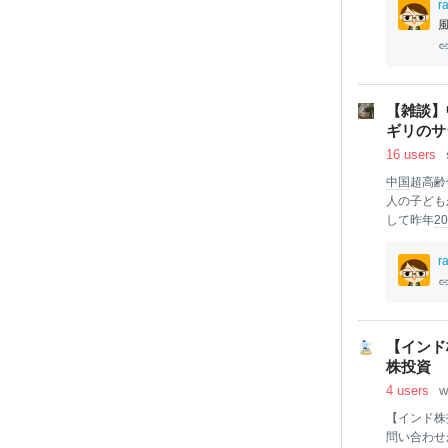
族が
お金
に
r
けてTalk
しているこ
(20%)
カ
人の約1
資金など、
【雑談】
では、もう
ギリのサ
ホーム・デ
16 users
中国
超高齢
人の子ども
して昨年
20
になるとい
の1.26
r
縁起がいい
生率
が上向
進んでいる
ものの、農
【インド株
低いであろ
株投資
という事で
4 users
w
年の死亡数は
【インド株指
問い合わせ