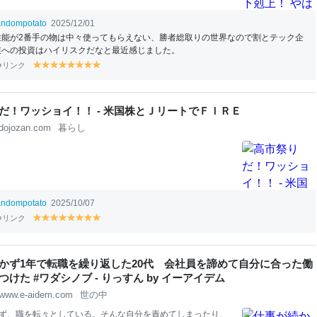
andompotato
2025/12/01
性能が2番手の物は中々使ってもらえない、勝者総取りの世界なので割とテック企
業への投資はハイリスクだなと最近感じました。
リンク
y
y
y
y
y
y
y
y
el
el
el
el
el
el
el
el
lo
lo
lo
lo
lo
lo
lo
lo
w
w
w
w
w
w
w
w
だ！ワッショイ！！ - 米国株とＪリートでＦＩＲＥ
dojozan.com
暮らし
andompotato
2025/10/07
リンク
y
y
y
y
y
y
y
y
el
el
el
el
el
el
el
el
lo
lo
lo
lo
lo
lo
lo
lo
w
w
w
w
w
w
w
w
かず1年で転職を繰り返した20代 会社員を諦めて自分に合った働
けた #ワダシノブ - りっすん by イーアイデム
www.e-aidem.com
世の中
ず、職を転々としている。そんな自分を責めてしまったり、