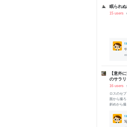
はほとんど
眠られぬ
ンにとって
15 users
r
【意外に
のサラリ
16 users
ロスのセブ
面から撮ろ
斜めから撮
プリカを着
す。「お菓
r
かれたので
日、日
本
の