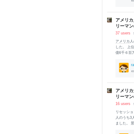
＾；））と
「今の日
本
になりまし
アメリカ
た。「なん
リーマン
答えると、
持っていな
37 users
アメリカ
人
した。 上位
億6千６百万
億１千３百
産
込み、つ
r
多くない気
メリカ
全体
層“midd
となります
アメリカ
るのではな
リーマン
円）ですの
16 users
貯蓄をする
リセッショ
人のうち3
ました。 
8%)が米