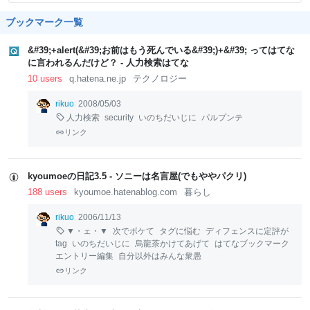
ブックマーク一覧
&#39;+alert(&#39;お前はもう死んでいる&#39;)+&#39; ってはてな
に言われるんだけど？ - 人力検索はてな
10 users
q.hatena.ne.jp
テクノロジー
rikuo
2008/05/03
人力検索
security
いのちだいじに
パルプンテ
リンク
kyoumoeの日記3.5 - ソニーは名言屋(でもややパクリ)
188 users
kyoumoe.hatenablog.com
暮らし
rikuo
2006/11/13
▼・ェ・▼
次でボケて
タグに悩む
ディフェンスに定評が
tag
いのちだいじに
烏龍茶かけてあげて
はてなブックマーク
エントリー編集
自分以外はみんな衆愚
リンク