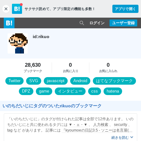
サクサク読めて、
アプリ限定の機能も多数！
アプリで開く
c
l
o
ログイン
ユーザー登録
s
e
id:rikuo
28,630
0
0
ブックマーク
お気に入り
お気に入られ
Twitter
SVG
javascript
Android
はてなブックマーク
DPZ
game
インタビュー
css
hatena
いのちだいじにタグのついたrikuoのブックマーク
「いのちだいじに」のタグが付けられた記事は全部で12件あります。 いの
ちだいじにと共に使われるタグには
▼・ェ・▼
、
人力検索
、
security
、
tag
など があります。 記事には
『kyoumoeの日記3.5 - ソニーは名言屋(で
もややパクリ)』
を含みます。
続きを読む