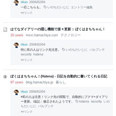
rikuo
2006/02/04
一応こちらも。
いのちだいじに
エントリー編集
リンク
はてなダイアリーの隠し機能で楽々更新 :: ぼくはまちちゃん！
16 users
mxxi.hamachiya.com
テクノロジー
rikuo
2006/02/04
特にIEの人はリンク先注意。
いのちだいじに
パルプンテ
security
hatena
リンク
ぼくはまちちゃん！(Hatena) - 日記を自動的に書いてくれる日記
97 users
blog.hamachiya.jp
暮らし
rikuo
2006/02/04
※IEの人は注意！リンク先の閲覧で、自動的にブクマ+ダイアリ
ー更新。/追記：修正されたようです。
hatena
security
いの
ちだいじに
パルプンテ
リンク