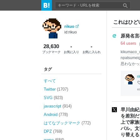
これはひどい
rikuo
id:rikuo
原発名言
64 users
28,630
-
-
kiku
mac
o
ブックマーク
お気に入り
お気に入られ
npatsu
思わなかっ
タグ
用の定義は
のかを正確
r
すべて
用のやり方
生られたの
Twitter
(1707)
い。 続き
SVG
(923)
javascript
(914)
早川由紀夫
Android
(778)
を差別だ
上で家族
はてなブックマーク
(772)
バル。文
DPZ
(769)
り替える
game
(684)