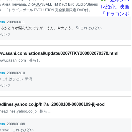
by Akira.Toriyama. DRA
GO
NBALL TM & (C) Bird Studio/Shueis
. ■BD：「ドラゴンボール EVOLUTION 完全数量限定 DVD付」 ■D
ゴンボール EVOLUTION 特別編」
本
日、日
本
武道館で開催
ルドプレミアに行って”しまった”方々は 今頃どんな気持ちで
ikuo
2009/03/11
られるのであろうか。 今回に限り、完全ネタバレで紹介して
見るかどうか悩んだのですが、うん、やめよう。
これはひどい
当に最後の最後まで紹介しているので、 劇場に足を運ぶまで一
リンク
識をつけたくない方は 今すぐブラウザの「戻る」をクリック
。 やぁ、僕は悟空。 もうすぐ18歳になる男子高校生さ。 家
んの悟飯から格闘を習っているボクだけど、 喧嘩に使用す
ww.asahi.com/national/update/0207/TKY200802070378.html
www.asahi.com
暮らし
ikuo
2008/02/10
これはひどい
新潟
リンク
eadlines.yahoo.co.jp/hl?a=20080108-00000109-jij-soci
headlines.yahoo.co.jp
暮らし
ikuo
2008/01/08
news
これはひどい