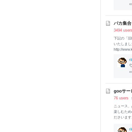
バカ集合
3494 user
下記の「旧
いたしました。 
http://www.k
C
IT
Y.com h
r
rg Zero-ye
gooサ
76 users
ニュース、
楽しむため
ださいます
r