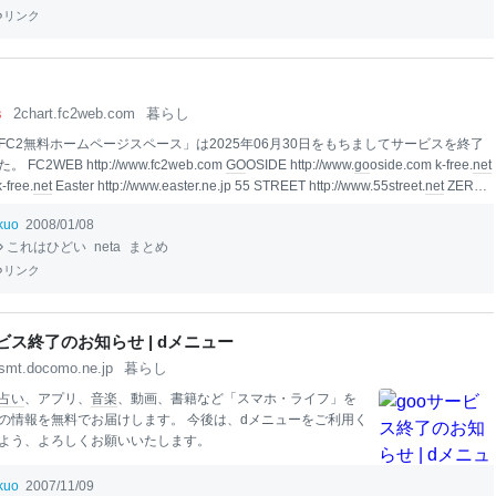
リンク
s
2chart.fc2web.com
暮らし
FC2無料ホームページスペース」は2025年06月30日をもちましてサービスを終了
FC2WEB http://www.fc2web.com
GO
OSIDE http://www.
go
oside.com k-free.
net
-free.
net
Easter http://www.easter.ne.jp 55 STREET http://www.55street.
net
ZERO_
ttp://www.zero-c
it
y.com OJIJI.
NET
http://www.ojiji.
net
K-Server http://www.k-server.o
ikuo
2008/01/08
n.com http://www.zero-yen.com KT
NET
http://www.kt.fc2.com Fin
it
o http://www.fi
これはひどい
neta
まとめ
リンク
ービス終了のお知らせ | dメニュー
smt.docomo.ne.jp
暮らし
占い
、アプリ、
音楽
、動画、書籍など「スマホ・ライフ」を
の情報を無料でお届けします。 今後は、dメニューをご利用く
よう、よろしくお願いいたします。
ikuo
2007/11/09