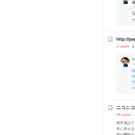
http://p
2 users
p
r
h
h
ニコニコ
34 users
携帯電話で
単に探せる
実の機能が