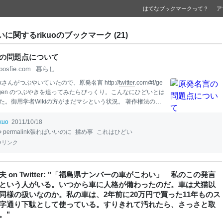
はてなブックマークって？
ア
に関するrikuoのブックマーク (21)
の問題点について
posfie.com
暮らし
_xさんがつぶやいていたので、原発名言 http://
twitter
.com/#!/ge
meigen のつぶやきを追ってみたらびっくり。こんなにひどいとは
た。御用学者Wikiの方がまだマシという状況。 著作権法の引
別として、引用を行う際には、誰がどの媒体でいつ発言した
に追えるようにすることが重要。この条件を満たす方法が引
ikuo
2011/10/18
になっているだけ。 原発名言はその発言がいつどの媒体で発
permalink張ればいいのに
揉め事
これはひどい
かの情報を全部削っているので、引用として機能していな
リンク
を読む
 on Twitter: "「福島県ナンバーの車がこわい」 私のこの発言
という人がいる。いつから車に人格が備わったのだ。車は犬猫以
同様の扱いなのか。私の車は、2年前に20万円で買った11年ものス
字通り下駄として使っている。すりきれて汚れたら、さっさと取
。"