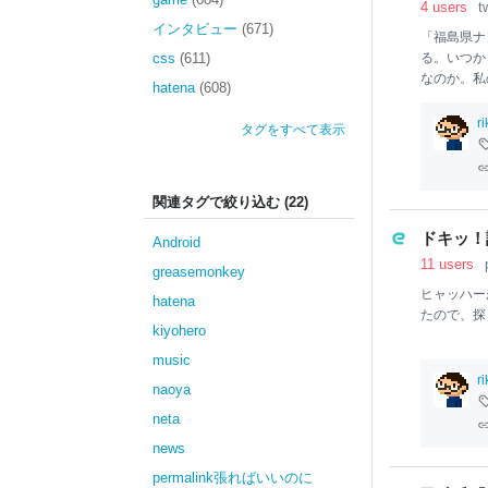
4 users
t
インタビュー
(671)
「福島県ナ
css
(611)
る。いつか
なのか。私
hatena
(608)
下駄として
r
タグをすべて表示
関連タグで絞り込む (22)
ドキッ！
Android
11 users
greasemonkey
ヒャッハー
hatena
たので、探
kiyohero
music
r
naoya
neta
news
permalink張ればいいのに