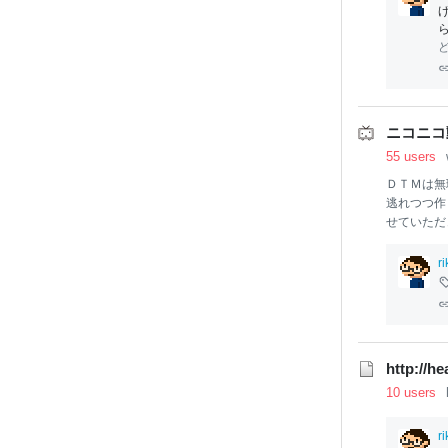
ニコニコ
55 users
ＤＴＭは無
逃れつつ作
せていただ
110。【追記
0/08】地味
r
http://h
10 users
r