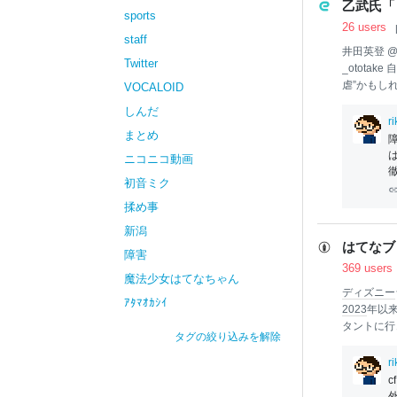
乙武氏「
sports
26 users
staff
井田英登 @
Twitter
_otota
虐”かもし
VOCALOID
自分を貶め
しんだ
に、笑いを取ろ
r
まとめ
_Ida 
辞。要する
ニコニコ動画
じさせる。
初音ミク
己が己を蔑
のはず@h_oto
揉め事
新潟
はてなブ
障害
369 users
魔法少女はてなちゃん
ディズニー
ｱﾀﾏｵｶｼｲ
2023
年以
タントに行
タグの絞り込みを解除
て、なかな
は今まで1
r
cf