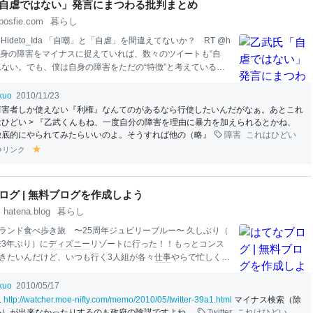
自虐ではない」発言にまつわる批判まとめ
posfie.com
暮らし
Hideto_Ida 「自嘲」と「自虐」を間違えてないか？ RT @h
ke 自身の障害をマイナスに捉えていれば、数々のツイートも“自
れない。でも、僕は自身の障害をただの“特徴”と考えている。
ているという感覚はまったくない。ただ自分の特徴をネタ
うとしている。 2010-11-21 21:25:56 井田英登 @Hideto
ikuo
2010/11/23
「自虐」は、他人の視点（蔑視）を引き受けて、己を客観視する言
障害者しか使えない『利権』なんてのがあるなら行使したいんだがなぁ。あとこれ
に自分自身が
本
来持っている感覚との乖離で、ユーモアを生
はひどい > 『乙武くんもね、一度自分の障害を理由に暴力を加えられるとかね、
すなわち
本
来自尊心の持ち主が言うから面白い。「自嘲」は
徹底的にやられてみたらいいのよ。そうすれば他の（略』
障害
これはひどい
視する逆ナルシズム。だからアナタの言いたいのは「自虐」
リンク
y
take 2010-11-21 21:35:33
el
lo
w
ログ | 無料ブログを作成しよう
hatena.blog
暮らし
ランド
食
べ歩き旅 〜25周年ジュビリーブルー〜 久しぶり（
来3年ぶり）に
ディズニー
リゾートに行った！！もっとコンス
きたいんだけど、いつも行く3人組が各々
仕事
やらで忙しく
か計画が進まずに3年空いてしまった。
ディズニー
リゾートに
0回くらい来てるけど、これまでは若かっ…
ikuo
2010/05/17
.
http://watcher.moe-nifty.com/memo/2010/05/twitter-39a1.html
マイナス検索（除
外）が出来なかったりするのも政府の陰謀ですよね。
Twitter
これはひどい