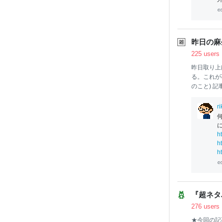
昨日の麻生
225 users
昨日取り上
る。これが
のこと) 
た方を叩く
った自分も
r
くネット選
こうやって
ろだが引用
h
稿を追加。
h
いる、とい
h
る。 この
：名無しさん
『超ネタ
276 users
★今回の記事の