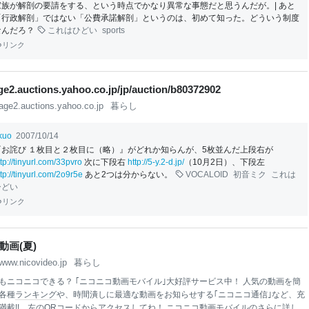
家族が解剖の要請をする、という時点でかなり異常な事態だと思うんだが。| あと
「行政解剖」ではない「公費承諾解剖」というのは、初めて知った。どういう制度
なんだろ？
これはひどい
sports
リンク
age2.auctions.yahoo.co.jp/jp/auction/b80372902
age2.auctions.yahoo.co.jp
暮らし
ikuo
2007/10/14
『お詫び １枚目と２枚目に（略）』がどれか知らんが、5枚並んだ上段右が
ttp://tinyurl.com/33pvro
次に下段右
http://5-y.2-d.jp/
（10月2日）、下段左
ttp://tinyurl.com/2o9r5e
あと2つは分からない。
VOCALOID
初音ミク
これは
ひどい
リンク
動画(夏)
www.nicovideo.jp
暮らし
もニコニコできる？ ｢ニコニコ動画モバイル｣大好評サービス中！ 人気の動画を簡
各種
ランキング
や、時間潰しに最適な動画をお知らせする｢ニコニコ通信｣など、充
満載!! 左の
QRコード
からアクセスしてね！ ニコニコ動画モバイルのさらに詳しい