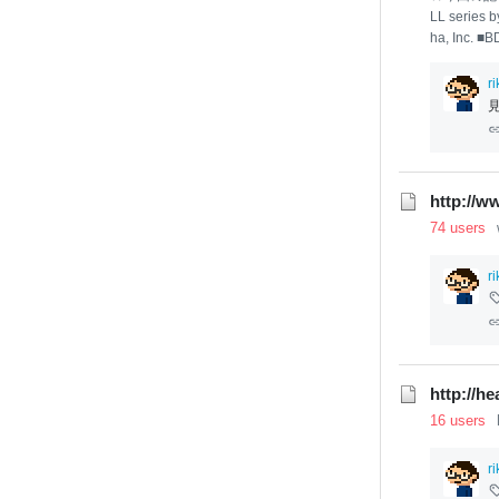
LL series 
ha, Inc
VD：「ドラ
されたワー
r
過ごしてお
みる。
本
切の予備知
して欲しい
では爺ちゃ
http://w
74 users
r
http://h
16 users
r