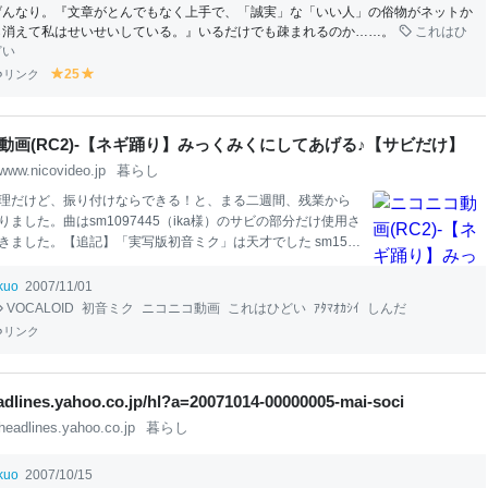
げんなり。『文章がとんでもなく上手で、「誠実」な「いい人」の俗物がネットか
ら消えて私はせいせいしている。』いるだけでも疎まれるのか……。
これはひ
どい
リンク
25
y
y
el
el
lo
lo
w
w
動画(RC2)‐【ネギ踊り】みっくみくにしてあげる♪【サビだけ】
www.nicovideo.jp
暮らし
理だけど、振り付けならできる！と、まる二週間、残業から
りました。曲はsm1097445（ika様）のサビの部分だけ使用さ
きました。【追記】「実写版初音ミク」は天才でした sm1531
2010/01/24】いまさら謎のH264 sm9479935【追記2010/1
めの自作リストです mylist/5438717
ikuo
2007/11/01
VOCALOID
初音ミク
ニコニコ動画
これはひどい
ｱﾀﾏｵｶｼｲ
しんだ
リンク
eadlines.yahoo.co.jp/hl?a=20071014-00000005-mai-soci
headlines.yahoo.co.jp
暮らし
ikuo
2007/10/15