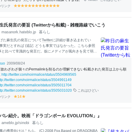
リンク
y
y
y
y
y
y
y
y
y
y
y
y
y
el
el
el
el
el
el
el
el
el
el
el
el
el
lo
lo
lo
lo
lo
lo
lo
lo
lo
lo
lo
lo
lo
w
w
w
w
w
w
w
w
w
w
w
w
w
氏発言の要旨 (Twitterから転載) - 雑種路線でいこう
masanork.hateblo.jp
暮らし
げた麻生氏の発言について
Twitter
に詳細が書き込まれてい
事実だとすれば (追記: どうも事実ではなかった。こちら参照
記事と比べて常識的な発言だ。仮にメディアが風向きを見て弱っ
ように誘導したとすれば由々しき事態だし、乗せられてしま
恥ずかしい。メディアを信用できないのであればなおさら早
ikuo
2009/08/24
挙を解禁して演説や速記録をネットで流すべきではないか。
何故わざわざ個々のPermalinkを削るのか理解できない転載された発言は上から順
演説の一部を転載することは公選法的にどうなのか悩むとこ
に
http://twitter.com/noirmalice/status/3504969565
する。 追記:
Twitter
発言の元になったと思しき
2ちゃんねる
投
ttp://twitter.com/noirmalice/status/3504991149
 これが
本
当だとすると、まさに私が指摘した部分が逆転して
ttp://twitter.com/noirmalice/status/3505011704
うか、麻生さんは問題の要所を的確に捉えていたことにな
ttp://twitter.com/noirmalice/status/3505031020
これはひどい
話、しかし、
Twitter
がソースではなく、
2ch
ソースっぽい。 949
リンク
14
y
y
＠十周年：2009/08/24(月
el
el
lo
lo
w
w
バレ紹介。映画「ドラゴンボール EVOLUTION」』
ameblo.jp/sinobi
暮らし
携帯向けはこちら。 (C) 2008 Fox,Based on DRA
GO
NBA