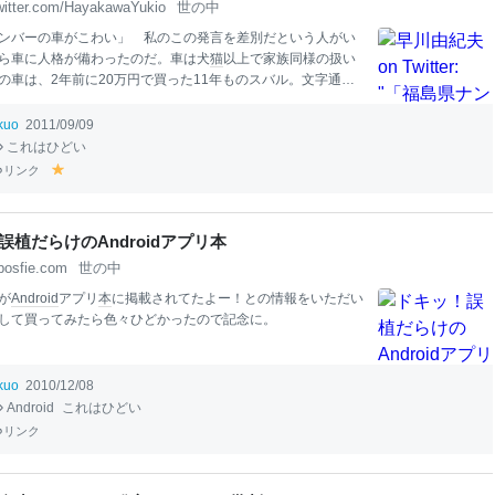
witter.com/HayakawaYukio
世の中
ンバーの車がこわい」 私のこの発言を差別だという人がい
ら車に人格が備わったのだ。車は犬
猫
以上で家族同様の扱い
の車は、2年前に20万円で買った11年ものスバル。文字通り
使っている。すりきれて汚れたら、さっさと取り替える。
ikuo
2011/09/09
これはひどい
リンク
y
el
lo
w
誤植だらけのAndroidアプリ本
posfie.com
世の中
が
Android
アプリ
本
に掲載されてたよー！との情報をいただい
して買ってみたら色々ひどかったので記念に。
ikuo
2010/12/08
Android
これはひどい
リンク