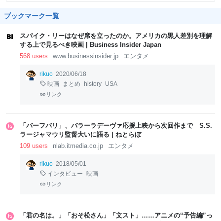
ブックマーク一覧
スパイク・リーはなぜ席を立ったのか。アメリカの黒人差別を理解
する上で見るべき映画 | Business Insider Japan
568 users
www.businessinsider.jp
エンタメ
rikuo
2020/06/18
映画
まとめ
history
USA
リンク
「バーフバリ」、バラーラデーヴァ応援上映から次回作まで S.S.
ラージャマウリ監督大いに語る | ねとらぼ
109 users
nlab.itmedia.co.jp
エンタメ
rikuo
2018/05/01
インタビュー
映画
リンク
「君の名は。」「おそ松さん」「文スト」……アニメの“予告編”っ