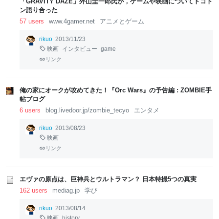
「GRAVITY DAZE」外山圭一郎氏が，ゲームや映画についてトコト
ン語り合った
57 users
www.4gamer.net
アニメとゲーム
rikuo
2013/11/23
映画
インタビュー
game
リンク
俺の家にオークが攻めてきた！『Orc Wars』の予告編 : ZOMBIE手
帖ブログ
6 users
blog.livedoor.jp/zombie_tecyo
エンタメ
rikuo
2013/08/23
映画
リンク
エヴァの原点は、巨神兵とウルトラマン？ 日本特撮5つの真実
162 users
mediag.jp
学び
rikuo
2013/08/14
映画
history