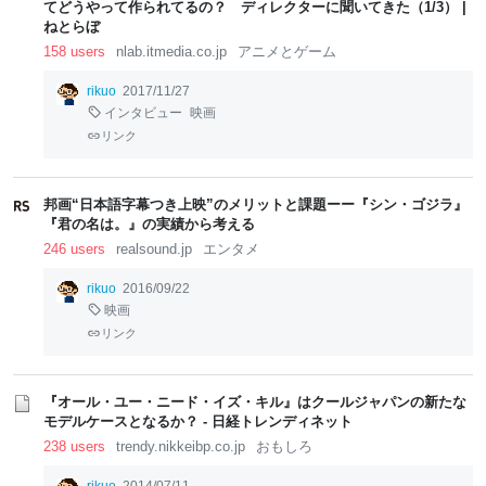
てどうやって作られてるの？ ディレクターに聞いてきた（1/3） |
ねとらぼ
158 users
nlab.itmedia.co.jp
アニメとゲーム
rikuo
2017/11/27
インタビュー
映画
リンク
邦画“日本語字幕つき上映”のメリットと課題ーー『シン・ゴジラ』
『君の名は。』の実績から考える
246 users
realsound.jp
エンタメ
rikuo
2016/09/22
映画
リンク
『オール・ユー・ニード・イズ・キル』はクールジャパンの新たな
モデルケースとなるか？ - 日経トレンディネット
238 users
trendy.nikkeibp.co.jp
おもしろ