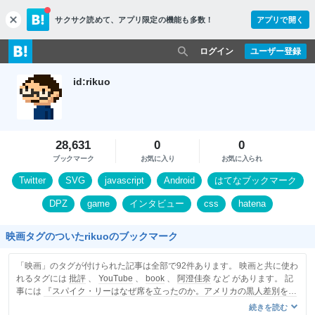
サクサク読めて、
アプリ限定の機能も多数！
アプリで開く
c
l
o
ログイン
ユーザー登録
s
e
id:rikuo
28,631
0
0
ブックマーク
お気に入り
お気に入られ
Twitter
SVG
javascript
Android
はてなブックマーク
DPZ
game
インタビュー
css
hatena
映画タグのついたrikuoのブックマーク
「映画」のタグが付けられた記事は全部で92件あります。 映画と共に使わ
れるタグには
批評
、
YouTube
、
book
、
阿澄佳奈
など があります。 記
事には
『スパイク・リーはなぜ席を立ったのか。アメリカの黒人差別を理
解する上で見るべき映画 | Business Insider Japan』
を含みます。
続きを読む