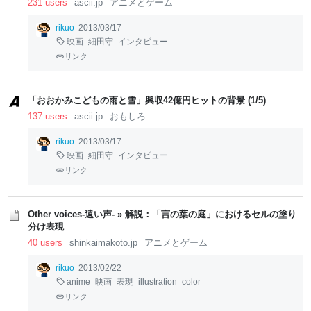
231 users
ascii.jp
アニメとゲーム
rikuo
2013/03/17
映画
細田守
インタビュー
リンク
「おおかみこどもの雨と雪」興収42億円ヒットの背景 (1/5)
137 users
ascii.jp
おもしろ
rikuo
2013/03/17
映画
細田守
インタビュー
リンク
Other voices-遠い声- » 解説：「言の葉の庭」におけるセルの塗り
分け表現
40 users
shinkaimakoto.jp
アニメとゲーム
rikuo
2013/02/22
anime
映画
表現
illustration
color
リンク