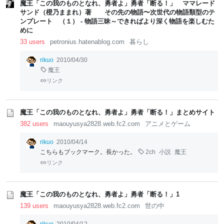
魔王「この我のものとなれ、勇者よ」勇者「断る！」 ママレード
サンド（橙乃ままれ）著 その先の物語〜次世代の物語類型のテ
ンプレート （１） - 物語三昧～できればより深く物語を楽しむた
めに
33 users
petronius.hatenablog.com
暮らし
rikuo
2010/04/30
魔王
リンク
魔王「この我のものとなれ、勇者よ」勇者「断る！」まとめサイト
382 users
maouyusya2828.web.fc2.com
アニメとゲーム
rikuo
2010/04/14
こちらもブックマーク。長かった。
2ch
小説
魔王
リンク
魔王「この我のものとなれ、勇者よ」勇者「断る！」1
139 users
maouyusya2828.web.fc2.com
世の中