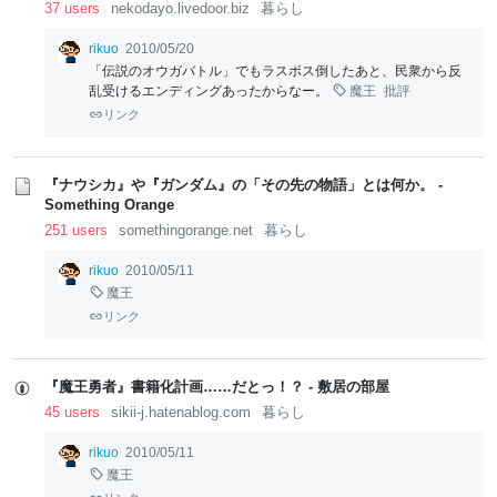
37 users
nekodayo.livedoor.biz
暮らし
rikuo
2010/05/20
「伝説のオウガバトル」でもラスボス倒したあと、民衆から反
乱受けるエンディングあったからなー。
魔王
批評
リンク
『ナウシカ』や『ガンダム』の「その先の物語」とは何か。 -
Something Orange
251 users
somethingorange.net
暮らし
rikuo
2010/05/11
魔王
リンク
『魔王勇者』書籍化計画……だとっ！？ - 敷居の部屋
45 users
sikii-j.hatenablog.com
暮らし
rikuo
2010/05/11
魔王