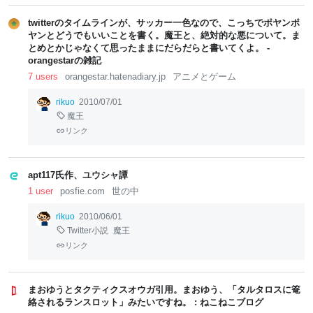
twitterのタイムラインが、サッカー一色なので、こっちでポヤンポ
ヤンとどうでもいいことを書く。魔王と、絶対的な悪について。ま
とめとかじゃなくて思ったままにだらだらと書いてくよ。 -
orangestarの雑記
7 users
orangestar.hatenadiary.jp
アニメとゲーム
rikuo
2010/07/01
魔王
リンク
apt117氏作、ユウシャ譚
1 user
posfie.com
世の中
rikuo
2010/06/01
Twitter小説
魔王
リンク
まおゆうとタクティクスオウガ引用。まおゆう、「タルタロスに篭
絡されるランスロット」みたいですね。 : ねこねこブログ