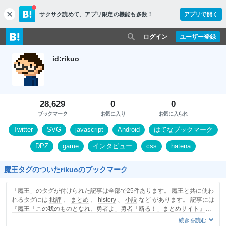
サクサク読めて、
アプリ限定の機能も多数！
アプリで開く
c
l
o
ログイン
ユーザー登録
s
e
id:rikuo
28,629
0
0
ブックマーク
お気に入り
お気に入られ
Twitter
SVG
javascript
Android
はてなブックマーク
DPZ
game
インタビュー
css
hatena
魔王タグのついたrikuoのブックマーク
「魔王」のタグが付けられた記事は全部で25件あります。 魔王と共に使わ
れるタグには
批評
、
まとめ
、
history
、
小説
など があります。 記事には
『魔王「この我のものとなれ、勇者よ」勇者「断る！」まとめサイト』
を
含みます。
続きを読む