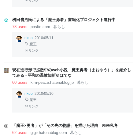
リンク
桝田省治氏による『魔王勇者』書籍化プロジェクト進行中
78 users
posfie.com
暮らし
rikuo
2010/05/11
魔王
リンク
現在進行形で拡散中のweb小説「魔王勇者（まおゆう）」を紹介し
てみる - 平和の温故知新＠はてな
60 users
kim-peace.hatenablog.jp
暮らし
rikuo
2010/05/10
魔王
リンク
「魔王×勇者」が「その先の物語」を描けた理由 - 未来私考
62 users
gigir.hatenablog.com
暮らし