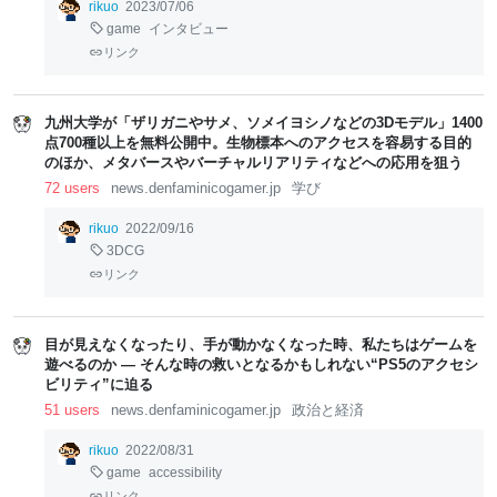
rikuo
2023/07/06
game
インタビュー
リンク
九州大学が「ザリガニやサメ、ソメイヨシノなどの3Dモデル」1400
点700種以上を無料公開中。生物標本へのアクセスを容易する目的
のほか、メタバースやバーチャルリアリティなどへの応用を狙う
72 users
news.denfaminicogamer.jp
学び
rikuo
2022/09/16
3DCG
リンク
目が見えなくなったり、手が動かなくなった時、私たちはゲームを
遊べるのか ― そんな時の救いとなるかもしれない“PS5のアクセシ
ビリティ”に迫る
51 users
news.denfaminicogamer.jp
政治と経済
rikuo
2022/08/31
game
accessibility
リンク