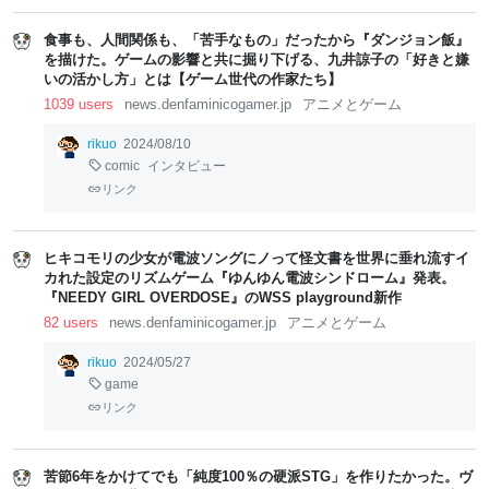
食事も、人間関係も、「苦手なもの」だったから『ダンジョン飯』
を描けた。ゲームの影響と共に掘り下げる、九井諒子の「好きと嫌
いの活かし方」とは【ゲーム世代の作家たち】
1039 users
news.denfaminicogamer.jp
アニメとゲーム
rikuo
2024/08/10
comic
インタビュー
リンク
ヒキコモリの少女が電波ソングにノって怪文書を世界に垂れ流すイ
カれた設定のリズムゲーム『ゆんゆん電波シンドローム』発表。
『NEEDY GIRL OVERDOSE』のWSS playground新作
82 users
news.denfaminicogamer.jp
アニメとゲーム
rikuo
2024/05/27
game
リンク
苦節6年をかけてでも「純度100％の硬派STG」を作りたかった。ヴ