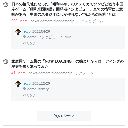
日本の植民地になった「昭和66年」のアメリカでゾンビと戦う中国
産ゲーム『昭和米国物語』開発者インタビュー。全ての描写には意
味がある、中国のスタジオにしか作れない“私たちの昭和”とは
666 users
news.denfaminicogamer.jp
アニメとゲーム
rikuo
2022/04/26
game
インタビュー
culture
リンク
家庭用ゲーム機の「NOW LOADING」の始まりからローディングの
歴史を振り返ってみた
41 users
news.denfaminicogamer.jp
テクノロジー
rikuo
2021/12/29
game
history
リンク
次のページ