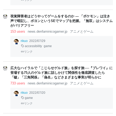
視覚障害者はどうやってゲームをするのか ― 「ポケモン」は泣き
声で暗記し、ボヨンというSEでマップを把握。「無双」はシステム
がバリアフリー
153 users
news.denfaminicogamer.jp
アニメとゲーム
rikuo
2022/07/29
accessibility
game
リンク
広大なハイラルで「こじらせゲルド族」を探す旅──『ブレワイ』に
登場する75人のゲルド族に話しかけて関係性を徹底調査したら
「嘘」「三角関係」「偽名」などさまざまな事実が明らかに
733 users
news.denfaminicogamer.jp
アニメとゲーム
rikuo
2022/07/20
game
リンク