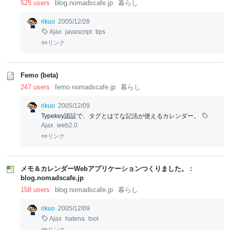
525 users
blog.nomadscafe.jp
暮らし
rikuo
2005/12/28
Ajax
javascript
tips
リンク
Femo (beta)
247 users
femo.nomadscafe.jp
暮らし
rikuo
2005/12/09
Typekey認証で、タグとはてな記法が使えるカレンダー。
Ajax
web2.0
リンク
メモ＆カレンダーWebアプリケーションつくりました。 :
blog.nomadscafe.jp
158 users
blog.nomadscafe.jp
暮らし
rikuo
2005/12/09
Ajax
hatena
tool
リンク