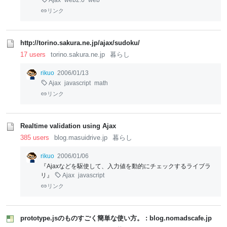
Ajax
web2.0
web
リンク
http://torino.sakura.ne.jp/ajax/sudoku/
17 users
torino.sakura.ne.jp
暮らし
rikuo
2006/01/13
Ajax
javascript
math
リンク
Realtime validation using Ajax
385 users
blog.masuidrive.jp
暮らし
rikuo
2006/01/06
『Ajaxなどを駆使して、入力値を動的にチェックするライブラ
リ』
Ajax
javascript
リンク
prototype.jsのものすごく簡単な使い方。 : blog.nomadscafe.jp