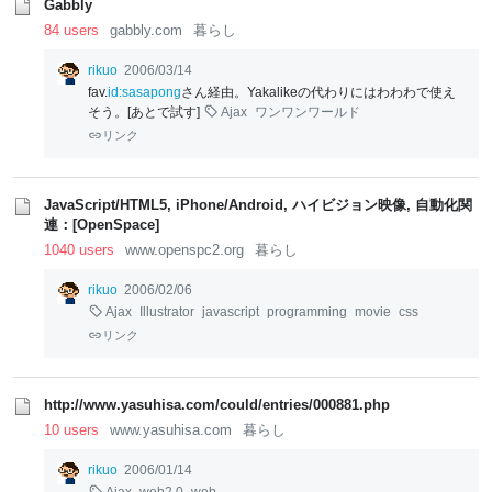
Gabbly
84 users
gabbly.com
暮らし
rikuo
2006/03/14
fav.
id:sasapong
さん経由。Yakalikeの代わりにはわわわで使え
そう。[あとで試す]
Ajax
ワンワンワールド
リンク
JavaScript/HTML5, iPhone/Android, ハイビジョン映像, 自動化関
連：[OpenSpace]
1040 users
www.openspc2.org
暮らし
rikuo
2006/02/06
Ajax
Illustrator
javascript
programming
movie
css
リンク
http://www.yasuhisa.com/could/entries/000881.php
10 users
www.yasuhisa.com
暮らし
rikuo
2006/01/14