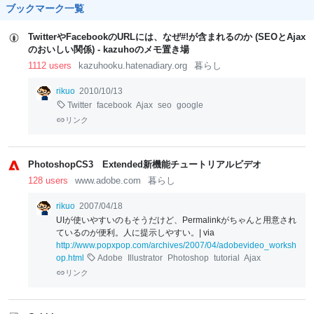
ブックマーク一覧
TwitterやFacebookのURLには、なぜ#!が含まれるのか (SEOとAjax
のおいしい関係) - kazuhoのメモ置き場
1112 users
kazuhooku.hatenadiary.org
暮らし
rikuo
2010/10/13
Twitter
facebook
Ajax
seo
google
リンク
PhotoshopCS3 Extended新機能チュートリアルビデオ
128 users
www.adobe.com
暮らし
rikuo
2007/04/18
UIが使いやすいのもそうだけど、Permalinkがちゃんと用意され
ているのが便利。人に提示しやすい。| via
http://www.popxpop.com/archives/2007/04/adobevideo_worksh
op.html
Adobe
Illustrator
Photoshop
tutorial
Ajax
リンク