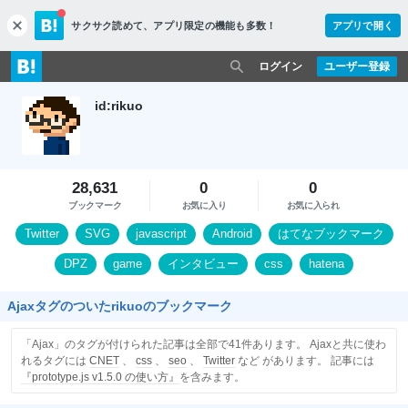
サクサク読めて、
アプリ限定の機能も多数！
アプリで開く
c
l
o
ログイン
ユーザー登録
s
e
id:rikuo
28,631
0
0
ブックマーク
お気に入り
お気に入られ
Twitter
SVG
javascript
Android
はてなブックマーク
DPZ
game
インタビュー
css
hatena
Ajaxタグのついたrikuoのブックマーク
「Ajax」のタグが付けられた記事は全部で41件あります。 Ajaxと共に使わ
れるタグには
CNET
、
css
、
seo
、
Twitter
など があります。 記事には
『prototype.js v1.5.0 の使い方』
を含みます。