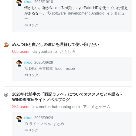
rikuo
2025/10/10
懐かしい。確かNexus 7の頃にLayerPaint HDを使っていた憶え
があるなー。
software
development
Android
インタビュ
ー
リンク
めんつゆと白だしの違いを理解して使い分けたい
685 users
dailyportalz.jp
おもしろ
rikuo
2025/09/29
DPZ
玉置標本
food
recipe
リンク
2020年代前半の「戦記ラノベ」についてオススメなどを語る -
WINDBIRD::ライトノベルブログ
264 users
kazenotori.hatenablog.com
アニメとゲーム
rikuo
2025/09/24
ライトノベル
まとめ
リンク