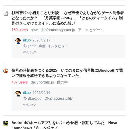
杉田智和×小岩井ことり対談──なぜ声優でありながらゲーム制作者
となったのか？ 『月英学園 -kou-』、『けものティータイム』制
作のきっかけとタイトルに込めた想い
130 users
news.denfaminicogamer.jp
アニメとゲーム
rikuo
2025/09/17
game
声優
インタビュー
リンク
信号の時刻表をつくる2025 いつのまにか信号機にBluetoothで繋
いで情報を取得できるようになっていた
487 users
dailyportalz.jp
世の中
rikuo
2025/09/16
Bluetooth
DPZ
accessibility
リンク
Androidのホームアプリをいくつか比較・試用してみた－Nova
Launcherの「次」を求めて