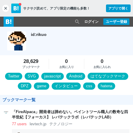
サクサク読めて、
アプリ限定の機能も多数！
アプリで開く
c
l
o
ログイン
ユーザー登録
s
e
id:rikuo
28,629
0
0
ブックマーク
お気に入り
お気に入られ
Twitter
SVG
javascript
Android
はてなブックマーク
DPZ
game
インタビュー
css
hatena
ブックマーク一覧
「FireAlpaca」開発者は諦めない。ペイントツール職人の数奇な四
半世紀【フォーカス】 レバテックラボ（レバテックLAB）
77 users
levtech.jp
テクノロジー