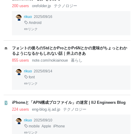
200 users
orefolder.jp
テクノロジー
rikuo
2025/09/16
Android
リンク
フォントの後ろのStdとかProとかPr6Nとかの意味がちょっとわか
るようになるかもしれない話｜井上のきあ
855 users
note.com/nokiainoue
暮らし
rikuo
2025/09/14
font
リンク
iPhoneと「APN構成プロファイル」の迷宮 | IIJ Engineers Blog
224 users
eng-blog.iij.ad.jp
テクノロジー
rikuo
2025/09/10
mobile
Apple
iPhone
リンク