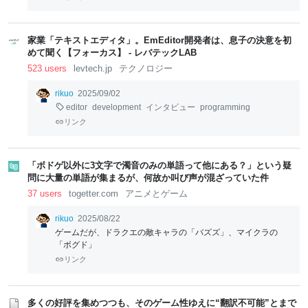
家業「テキストエディタ」。EmEditor開発者は、息子の決意を初
めて聞く【フォーカス】 - レバテックLAB
523 users
levtech.jp
テクノロジー
rikuo
2025/09/02
editor
development
インタビュー
programming
リンク
「ボドゲ以外に3文字で濁音のみの単語って他にある？」という疑
問に大量の単語が集まるが、何故か叫び声が混ざっていた件
37 users
togetter.com
アニメとゲーム
rikuo
2025/08/22
ゲームだが、ドラクエの敵キャラの「バズズ」、マイクラの
「ボグド」
リンク
多くの好評を集めつつも、そのゲーム性ゆえに“翻訳不可能”とまで