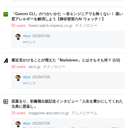
「Gemini CLI」のつかいかた ～非エンジニアでも怖くない！ 黒い
窓アレルギーを解消しよう【柳谷智宣のAI ウォッチ！】
82 users
forest.watch.impress.co.jp
テクノロジー
rikuo
2025/07/30
リンク
最近見かけることが増えた「Markdown」とはそもそも何？ (1/2)
46 users
ascii.jp
テクノロジー
rikuo
2025/07/28
リンク
栞葉るり、初書籍出版記念インタビュー「人生を豊かにしてくれた
古典に恩返し」
20 users
magazine.anycolor.co.jp
アニメとゲーム
rikuo
2025/07/26