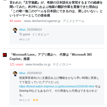
言われた『文字遊戯』が、奇跡の日本語化を実現するまでの経緯を
聞いてみた。約3年におよぶ地獄の翻訳作業を貫徹できた理由は
「この唯一無二のゲームを日本語にできるのは、僕しかいない」と
いうゲーマーとしての使命感
44 users
news.denfaminicogamer.jp
アニメとゲーム
rikuo
2025/08/13
game
インタビュー
リンク
「Microsoft Lens」アプリ廃止へ 代替は「Microsoft 365
Copilot」推奨
121 users
www.itmedia.co.jp
テクノロジー
rikuo
2025/08/10
視覚障害者向けに文書読み上げ機能をかなり早い時期に実装し
てて役立っていたアプリだった
https://forest.watch.impress.co.jp/docs/news/1029436.html
今は
Seeing AIなどもあるので、その用途なら代替はできるけれど
も。
リンク
y
y
el
el