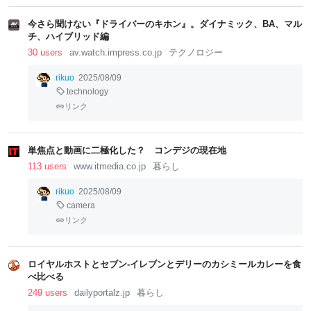
lo
lo
w
w
今さら聞けない『ドライバーのキホン』。ダイナミック、BA、マル
チ、ハイブリッド編
30 users
av.watch.impress.co.jp
テクノロジー
rikuo
2025/08/09
technology
リンク
単焦点と動画に二極化した？ コンデジの現在地
113 users
www.itmedia.co.jp
暮らし
rikuo
2025/08/09
camera
リンク
ロイヤルホストとセブン‐イレブンとデリーのカシミールカレーを食
べ比べる
249 users
dailyportalz.jp
暮らし