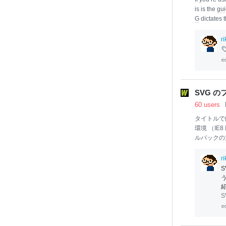
is is the
gui
G
dictates t
ing you ho
that
SVG
is
r
act, some pe
SVG の
60 users
タイトルでほ
環境 （IE
ルバックの
で
SVG
を配
Query） 
r
ていう手で
度古いブラ
ている
SV
じように使
S
ポート対象
ないのはま