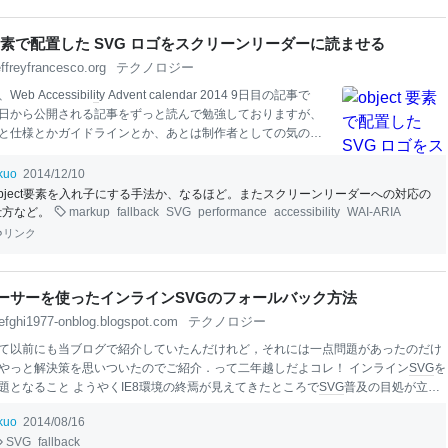
ct 要素で配置した SVG ロゴをスクリーンリーダーに読ませる
effreyfrancesco.org
テクノロジー
b Accessibil
it
y Advent calendar 2014 9日目の記事で
日から公開される記事をずっと読んで勉強しておりますが、
と仕様とかガイドラインとか、あとは制作者としての気の持
)とか、そういった話がずっと続いている気がしましたので、こ
つ箸休めというか、実装に関する軽い話題をお送りしたいと
ikuo
2014/12/10
 さて、今ご覧のこのサイトですが、この数日ちょこちょこと
object要素を入れ子にする手法か、なるほど。またスクリーンリーダーへの対応の
ルを進めております。まだ制作途中で未完成な部分もありま
仕方など。
markup
fallback
SVG
performance
accessibility
WAI-ARIA
こんな感じにしようという部分はだいたい完了しましたの
リンク
発車で公開しつつ直していこうかなという。まあその辺は
本
ので後々ゆっくり触れるとして。 で、今回はロゴを PNG か
たんですが、まだもう少し IE8 からのアクセスがログに見ら
パーサーを使ったインラインSVGのフォールバック方法
純に img 要素では
efghi1977-onblog.blogspot.com
テクノロジー
て以前にも当ブログで紹介していたんだけれど，それには一点問題があったのだけ
やっと解決策を思いついたのでご紹介．って二年越しだよコレ！ インライン
SVG
を
題となること ようやくIE8環境の終焉が見えてきたところで
SVG
普及の目処が立ち
日このごろですが，それでも要件上
SVG
非対応環境を無視できないことは未だにあ
ikuo
2014/08/16
ます． すると問題となるのが
SVG
画像のフォールバックによる対処です．大抵はP
SVG
fallback
用いて代替とするのでしょうが，
HTML
のインライン
SVG
機構を使っていた場合結構