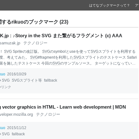
はてなブックマークって？
ア
に関するrikuoのブックマーク (23)
aK.jp : ♪Story in the SVG また繋がるフラグメント (c) AAA
samuzak.jp
テクノロジー
快！
SVG
Spr
it
eの改訂版。
SVG
のsymbolとuseを使って
SVG
スプライトを利用する
度、考えてみた。
SVG
#fragmentを利用した
SVG
スプライトのテストケース Safari
策を施したテストケース 今回の
SVG
のサンプルソース。 ターゲットになっていな
は
CSS
で非表示にしてしまうことがコツといえばコツ。 あと、ルートの
svg
要素に
ikuo
2016/10/29
もheightもつけず、viewBoxのみ。 <
svg
xmlns="http://www.w3.org/2000/
svg
" xmlns:
SVG
SVGスプライト等
fallback
://www.w3.org/1999/xlink" viewBox="0 0 128 128"> <style> use:not(:target) { displa
</style> <symbol id="re
リンク
g vector graphics in HTML - Learn web development | MDN
veloper.mozilla.org
テクノロジー
ikuo
2015/11/12
SVG
fallback