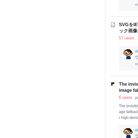
実現が難し
記事で触れ
p/2012/09/
SVGを
ック画像な
57 users
r
The invi
image fa
6 users
p
The invisi
bl
age fallbac
r high-dens
ever, not a
vide a fall
r
orting vect