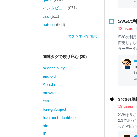
インタビュー
(671)
css
(611)
SVGの
hatena
(608)
12 users
タグをすべて表示
SVG
の利用
変更しま
ターデータ
まず、Ill
関連タグで絞り込む (20)
のコードを
r
されるのでコピペで
accessibility
VG
Export P
f
android
svg
" xmlns:
com/Adob
Apache
browser
srcs
css
39 users
foreignObject
SVG
をサポ
fragment identifiers
2.3であ
html
った対応が有
た。将来的
IE