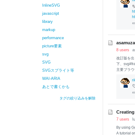
r
のでハックと言っ
InlineSVG
et属性で、
h
ポートして
javascript
h
属性のサポ
library
る。もちろ
markup
performance
asamuz
picture要素
8 users
a
svg
改訂版を出
SVG
下、
svg
#f
主要ブラウザ
SVGスプライト等
it
Bugzi
WAI-ARIA
r
る。 これ
あとで書くかも
れなかった
を繰り返し
タグの絞り込みを解除
する個人的
い
Creating
7 users
l
By using
G
A tutorial 