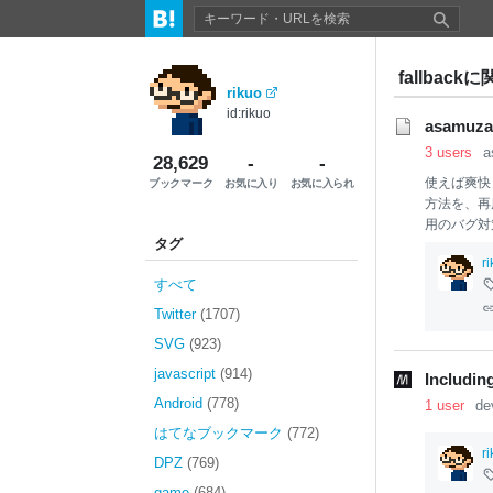
fallback
rikuo
id:rikuo
asamuz
3 users
a
28,629
-
-
使えば爽
ブックマーク
お気に入り
お気に入られ
方法を、再
用のバグ対
タグ
いuse要素
r
は、width
すべて
xlink="http
y: none; } 
Twitter
(1707)
SVG
(923)
javascript
(914)
Includin
Android
(778)
1 user
de
はてなブックマーク
(772)
r
DPZ
(769)
game
(684)