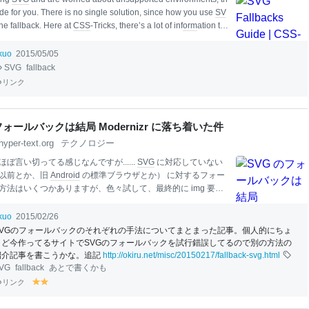
de for you. There is no single solution, since how you use
SV
he fallback. Here at
CSS
-Tricks, there’s a lot of inf
orm
ation tell
w wonderful
SVG
is. And as much as we want to convince you
 for Everybody,
SVG
isn’t as widely used as we would like. In f
ikuo
2015/05/05
ople still (l
it
erally)
SVG
fallback
リンク
フォールバックは結局 Modernizr に落ち着いた件
hyper-text.org
テクノロジー
ぼ言い切ってる感じなんですが......
SVG
に対応していない
8 以前とか、旧
Android
の標準ブラウザとか） に対するフォー
方法はいくつかありますが、色々試して、最終的に img 要素
置した上で、Modernizr と簡単な
JavaScript
（とりあえず j
書いて
SVG
未対応ブラウザに対しては代替画像に差し替えるっ
ikuo
2015/02/26
落ち着きましたというお話。
SVG
を使うにあたって、どの程
SVGのフォールバックのそれぞれの手法についてまとまった記事。個人的にちょ
ウザまで対応するかっていうのはありますが、今回対象にし
うど今作ってるサイトでSVGのフォールバックを試行錯誤してるので別の方法の
G
は、ページ内で通常の画像 （普通の JPEG とか PNG） と同
紹介記事を書こうかな。追記
http://okiru.net/misc/20150217/fallback-svg.html
われるものを想定していますので、いくら古いブラウザはサ
VG
fallback
あとで書くかも
外とは言っても、文書内で大切な意味を持つ画像が表示され
リンク
y
y
ずいだろと。 あわせて対象となる
SVG
内
el
el