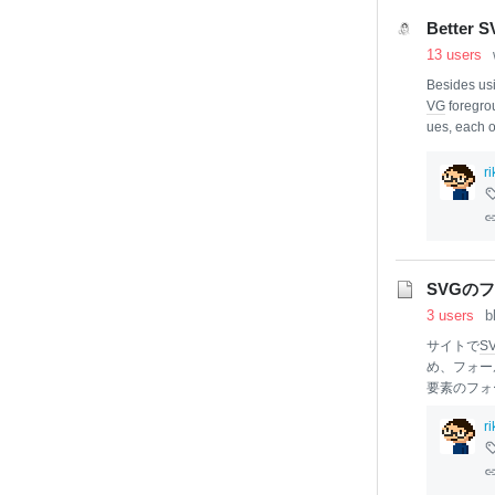
Better S
13 users
Besides us
VG
foregro
ues, each 
eed of inter
SVG
image
r
o provide f
SVGの
3 users
b
サイトで
S
め、フォー
要素のフォ
画像が、さら
r
gure1.
svg
"