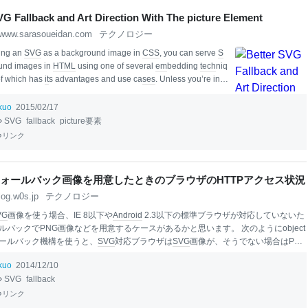
lo
lo
w
w
VG Fallback and Art Direction With The picture Element
www.sarasoueidan.com
テクノロジー
ing an
SVG
as a background image in
CSS
, you can serve
S
und images in
HTML
using one of several
em
bedding
tech
niq
of which has
it
s advantages and use ca
ses
. Unless you’re in n
activ
it
y or external styling, is the standard way for loading an
, but
it
has one disadvantage: you currently need
JavaScript
t
ikuo
2015/02/17
allback and/or change the image sourc
SVG
fallback
picture要素
リンク
フォールバック画像を用意したときのブラウザのHTTPアクセス状況
log.w0s.jp
テクノロジー
VG
画像を使う場合、IE 8以下や
Android
2.3以下の標準ブラウザが対応していないた
ルバックでPNG画像などを用意するケースがあるかと思います。 次のようにobject
ールバック機構を使うと、
SVG
対応ブラウザは
SVG
画像が、そうでない場合はPNG
に画像が表示されない環境ではテキストが表示されるはずです。 <object data="fi
ikuo
2014/12/10
 type="image/
svg
+xml"> <img src="figure1.png" alt="代替テキスト" /> </object>
SVG
fallback
リンク