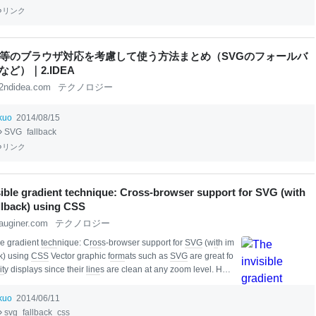
かったりします． この問題への対処策は
本
ブログで紹介してきたとおりで，下記の
リンク
ています．
svg
のフォールバック手法あれこれ http://defghi1977-on
bl
og.
bl
ogspot.j
svg
_27.
html
（こちらでも紹介
IE等のブラウザ対応を考慮して使う方法まとめ（SVGのフォールバ
ど）｜2.IDEA
2ndidea.com
テクノロジー
ikuo
2014/08/15
SVG
fallback
リンク
sible gradient technique: Cross-browser support for SVG (with
llback) using CSS
auginer.com
テクノロジー
e gradient
tech
nique: C
ros
s-browser support for
SVG
(w
it
h im
k) using
CSS
Vector graphic f
orm
ats such as
SVG
are great fo
it
y displays since their
line
s are clean at any zoom level. How
ll browser support
SVG
and there is not an obvious way to pro
back (using png, jpg or gif instead) for those browsers not supp
ikuo
2014/06/11
or graphics. These days I
svg
fallback
css