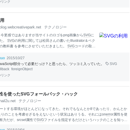
リンク
利用
blog.webcreativepark.net
テクノロジー
 今更感ではありますが当サイトのロゴをpng画像から
SVG
に
した。
SVG
の利用に関しては松田さんの書いたIllustrator＆ベク
の教科書 を参考にさせていただきました。
SVG
コードの取得
ustratorのアウトライン化したロゴからコピペでエディタに
SVG
貼り付けられます。 以下の様なXMLがクリップボードに格納
ikuo
2015/10/27
終了です。 <!-- Generator: Adobe Illustrator 17.1.0,
S
JavaScript部分って必要だっけ？と思ったら、ツッコミ入っていた。
SVG
lug-In --> <
svg
version="1.1" xmlns="http://www.w3.org/2000/
allback
foreignObject
xlink="http://www.w3.org/1999/xlink" xmlns:a="http://ns.adobe.
リンク
eSV
et属性を使ったSVGフォールバック・ハック
hail2u.net
テクノロジー
ートする環境がほとんどになってきた。それでもなんとか8であったり、かんとか
ったりのことを考慮せざるをえないという状況はありうる。それにはon
err
or属性を使
力だが、srcset属性で
SVG
ファイルを指定するだけというハックのことを知っ
に使えなくなるわけではないが、やりたいことと実装に
食
い違いが少なからずある