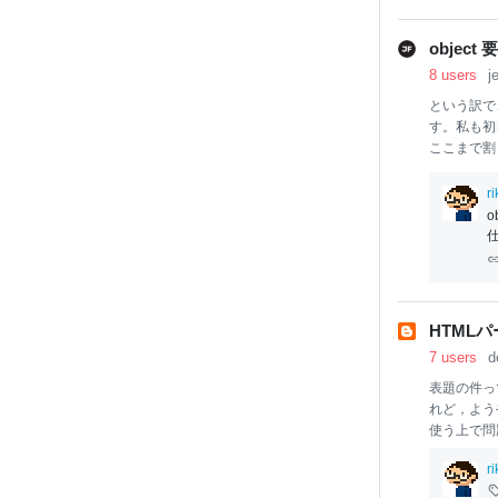
obje
8 users
j
という訳で、We
す。私も初
ここまで割
ちよう(?
こらでひと
r
思います。
リニューア
すが、概ね
で、見切り
題ではない
ら
SVG
にし
HTML
れる以上、単
7 users
d
表題の件っ
れど，よう
使う上で問
つつある今
r
るかと思い
NG画像を