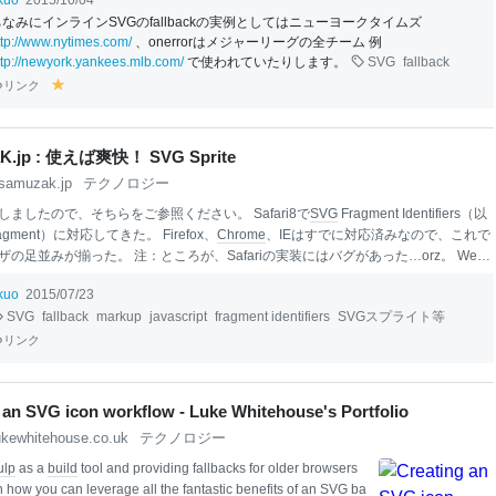
ikuo
2015/10/04
て良いだろう。 <img src="foo.png" srcset="foo.
svg
"> 表示したい
SVG
をsrcs
ちなみにインラインSVGのfallbackの実例としてはニューヨークタイムズ
フォールバックに使いたいPNGをsrc属性で指定するだけだ。これでsrcset属性をサ
ttp://www.nytimes.com/
、onerrorはメジャーリーグの全チーム 例
いるブラウザーでは
SVG
が、そうでないブラウザーではPNGが表示される。srcset
ttp://newyork.yankees.mlb.com/
で使われていたりします。
SVG
fallback
ートに対して、より多くのブラウザーが
SVG
をサポートしていることから成立す
リンク
ん
食
い違いがあるので
SVG
を
y
el
lo
w
aK.jp : 使えば爽快！ SVG Sprite
samuzak.jp
テクノロジー
しましたので、そちらをご参照ください。 Safari8で
SVG
Fragment Identifiers（以
ragment）に対応してきた。 Firefox、
Chrome
、IEはすでに対応済みなので、これで
の足並みが揃った。 注：ところが、Safariの実装にはバグがあった…orz。 WebK
lla上では既に修正済みとなっているが、Safari9.xまでは依然としてバグが残ってい
ikuo
2015/07/23
まで、PNGなどの画像を利用した
CSS
スプライトやアイコン
フォント
を使う気にな
SVG
fallback
markup
javascript
fragment identifiers
SVGスプライト等
が、
svg
#fragmentを使った
SVG
スプライトならいけるな、と思い、折を見てテスト
、ようやくその方法が固まった。 そもそも
CSS
スプライトやアイコン
フォント
に対
リンク
な不満は
CSS
スプライト 切り出す画像の領域を逐一
CSS
で指定しなければならな
 an SVG icon workflow - Luke Whitehouse's Portfolio
ukewhitehouse.co.uk
テクノロジー
ulp
as a
build
tool and providing fallbacks for older browsers
on how you can leverage all the fantastic benef
it
s of an
SVG
ba