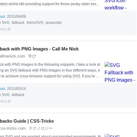
st
em
whilst still providing support for those pesky older brows
t one thing str
ai
ght;
SVG
s are p
retty
awesome. You only have
i
ck trip around the Web to see the amazing possibil
it
ies
it
offe
ikuo
2015/06/08
 these awesome featu
SVG
fallback
InlineSVG
javascript
リンク
back with PNG Images - Call Me Nick
allmenick.com
学び
ck w
it
h PNG Images In the following snippets, I take a look at
ing an
SVG
fallback w
it
h PNG images in four different ways, e
 to achieve c
ros
s browser support for using
SVG
. If you’re not
in your projects now, you should.
SVG
is awesome, and
it
’s a
o mi
nim
ise and
sim
plify your image spr
it
es, particularly when
i
ikuo
2015/05/14
ings like icons. If you h
SVG
fallback
リンク
backs Guide | CSS-Tricks
css-tricks.com
テクノロジー
sing
SVG
and are worried about unsupported environments, th