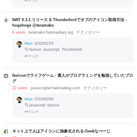
リンク
WAT 0.3.1 リリース & Thunderbirdでタブのアイコン取得方法 -
hogehoge @teramako
6 users
teramako.hatenadiary.org
テクノロジー
rikuo
2010/02/19
favicon
javascript
Thunderbird
リンク
faviconでライフゲーム - 素人がプログラミングを勉強していたブロ
グ
22 users
javascripter.hatenablog.com
テクノロジー
rikuo
2010/02/06
javascript
favicon
リンク
ネット上で人はアイコンに抽象化される:Geekなぺーじ