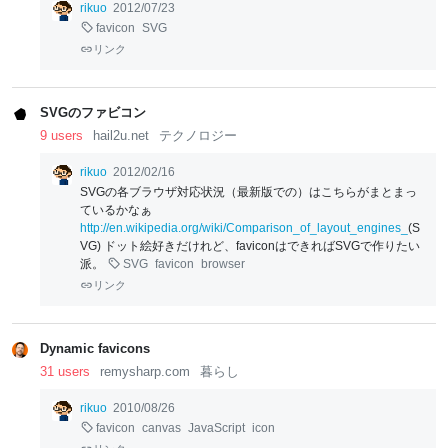
rikuo
2012/07/23
favicon
SVG
リンク
SVGのファビコン
9 users
hail2u.net
テクノロジー
rikuo
2012/02/16
SVGの各ブラウザ対応状況（最新版での）はこちらがまとまっ
ているかなぁ
http://en.wikipedia.org/wiki/Comparison_of_layout_engines_
(S
VG) ドット絵好きだけれど、faviconはできればSVGで作りたい
派。
SVG
favicon
browser
リンク
Dynamic favicons
31 users
remysharp.com
暮らし
rikuo
2010/08/26
favicon
canvas
JavaScript
icon