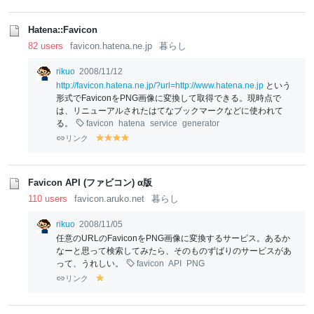
Hatena::Favicon
82 users
favicon.hatena.ne.jp
暮らし
rikuo
2008/11/12
http://favicon.hatena.ne.jp/?url=http://www.hatena.ne.jp
という
形式でFaviconをPNG画像に変換して取得できる。現時点で
は、リニューアルされたはてなブックマークなどに使われて
る。
favicon
hatena
service
generator
リンク
y
y
y
y
el
el
el
el
lo
lo
lo
lo
w
w
w
w
Favicon API (ファビコン) α版
110 users
favicon.aruko.net
暮らし
rikuo
2008/11/05
任意のURLのFaviconをPNG画像に変換するサービス。あるか
なーと思って検索してみたら、そのものずばりのサービスがあ
って、うれしい。
favicon
API
PNG
リンク
y
el
lo