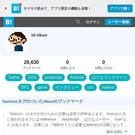
サクサク読めて、
アプリ限定の機能も多数！
アプリで開く
c
l
o
ログイン
ユーザー登録
s
e
id:rikuo
28,630
0
0
ブックマーク
お気に入り
お気に入られ
Twitter
SVG
javascript
Android
はてなブックマーク
DPZ
game
インタビュー
css
hatena
faviconタグのついたrikuoのブックマーク
「favicon」のタグが付けられた記事は全部で29件あります。 faviconと共
に使われるタグには
reference
、
JavaScript
、
はてなユーザー
、
icon
な
ど があります。 記事には
『Webサイトに必要なfaviconが21個になってい
た - IT探検の追憶』
を含みます。
続きを読む