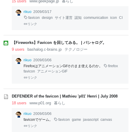
15 users
www.geekpage.jp
暮らし
rikuo
2009/03/17
favicon
design
サイト運営
認知
communication
icon
CI
リンク
【Fireworks】Favicon を回してみる。 | バシャログ。
9 users
bashalog.c-brains.jp
テクノロジー
rikuo
2009/03/06
FirefoxはアニメーションGifそのまま使えるのか。
firefox
favicon
アニメーションGIF
リンク
DEFENDER of the favicon | Mathieu 'p01' Henri | July 2008
18 users
www.p01.org
暮らし
rikuo
2009/03/06
faviconでゲーム。
favicon
game
javascript
canvas
リンク