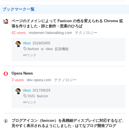
ブックマーク一覧
ページのドメインによって Favicon の色を変えられる Chrome 拡
張を作りました - 詩と創作・思索のひろば
42 users
motemen.hatenablog.com
テクノロジー
rikuo
2018/03/05
favicon
ui
idea
拡張機能
リンク
Opera News
3 users
dev.opera.com
テクノロジー
rikuo
2017/06/29
SVG
favicon
リンク
ブログアイコン（favicon）を高精細ディスプレイに対応するなど、
見やすく表示されるようにしました - はてなブログ開発ブログ