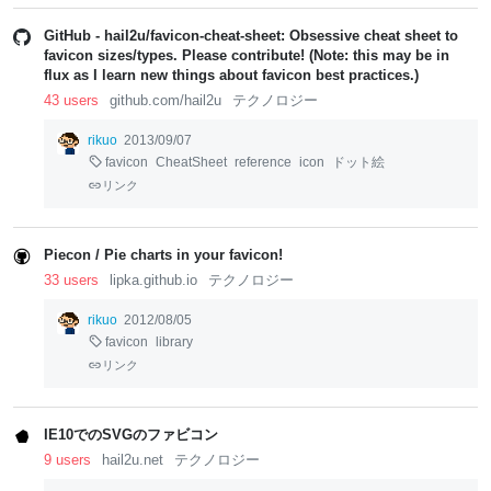
GitHub - hail2u/favicon-cheat-sheet: Obsessive cheat sheet to
favicon sizes/types. Please contribute! (Note: this may be in
flux as I learn new things about favicon best practices.)
43 users
github.com/hail2u
テクノロジー
rikuo
2013/09/07
favicon
CheatSheet
reference
icon
ドット絵
リンク
Piecon / Pie charts in your favicon!
33 users
lipka.github.io
テクノロジー
rikuo
2012/08/05
favicon
library
リンク
IE10でのSVGのファビコン
9 users
hail2u.net
テクノロジー