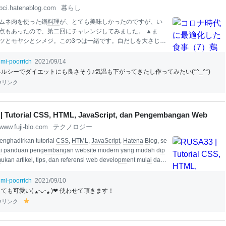
bci.hatenablog.com
暮らし
ムネ肉を使った鍋
料理
が、とても美味しかったのですが、い
点もあったので、第二回にチャレンジしてみました。 ▲ま
ツとモヤシとシメジ。この3つは一緒です。白だしを大さじ1
を100cc入れます。 二段階方式 ▲
鶏肉
を入れずに、野菜だけ
ます。 ▲3分ぐらい加熱したらこんな感じ。 ▲それから下味
umi-poorrich
2021/09/14
水処理をした鶏ムネ肉を投入。まんべんなく敷き詰めて、蒸
ヘルシーでダイエットにも良さそう♪気温も下がってきたし作ってみたい(*^_^*)
く使えるようにします。 ▲その上に、小松菜を載せて、フタ
リンク
ほど加熱。 ▲こちらが出来上がりの様子。 ▲蒸すと
鶏肉
がく
まいますけど、お箸で簡単に剥がれます これを前回と同じく
ネギ＋ポン酢醤油でいただきました。
鶏肉
は5分以上蒸すと保
| Tutorial CSS, HTML, JavaScript, dan Pengembangan Web
てもパサパサになってくるけど、野菜は5分以上蒸さないとち
www.fuji-blo.com
テクノロジー
通らないので、先に野菜だけで蒸して、後で
鶏肉
を投入…と
enghadirkan tutorial
CSS
,
HTML
,
JavaScript
,
Hatena
Bl
og, se
i
panduan peng
em
ban
gan webs
it
e modern yang mudah d
ip
m
ukan artikel, tips, dan referensi web develo
pm
ent mul
ai
dari
a tingkat lanjutan untuk m
em
ban
tu meningkatkan k
em
ampu
Anda. Keyword Terk
ai
t : R
USA
33 Tutorial
CSS
Tutorial
HTML
umi-poorrich
2021/09/10
aScript
Peng
em
ban
gan Web Web Develo
pm
ent
Hatena
Bl
o
ても可愛い( ⁎ᵕᴗᵕ⁎ )❤︎ 使わせて頂きます！
リンク
y
el
lo