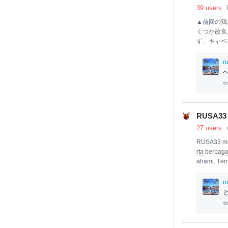
39 users
▲前回の鶏
くつか改良
ず、キャベ
杯、日
本
酒
で先に蒸し
r
＋砂糖で保
気を無駄な
をして5分
っついてし
一味＋刻み
RUSA33 
水処理をし
27 users
ゃんと火が
いう
R
USA
33 m
rta
berbag
a
a
hami. T
e
dasar hingg
an coding 
r
Tutorial
Jav
と
g