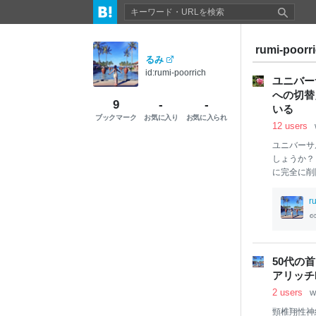
rumi-poo
るみ
id:rumi-poorrich
ユニバーサ
への切替
9
-
-
いる
ブックマーク
お気に入り
お気に入られ
12 users
ユニバーサ
しょうか？
に完全に削
ナリティク
A)プロパ
r
るという事
いない人は
A4)に切
というとす
50代の
な
ブログの
アリッチL
からいいや
2 users
w
A4追加の
頸椎翔性神