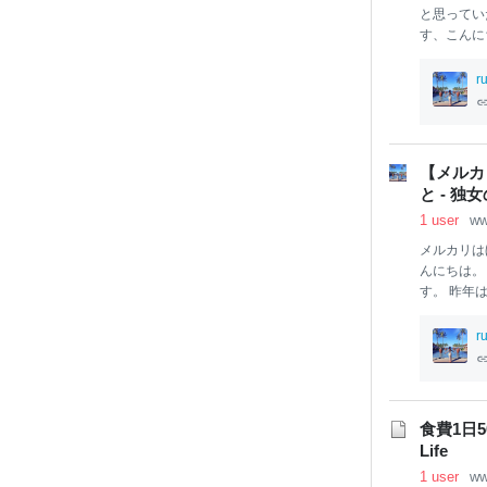
と思ってい
す、こんに
ていますが
なるかも知
r
ばかりH
IT
治療方法 
ている首の
や肩、腕に
【メルカ
す。 私の
と - 独
圧迫してい
1 user
ww
のだと思い
メルカリは
んにちは。
す。 昨年
た。 （販
など、高額
r
当にまだま
て驚くよう
あります。
ある まと
食費1日5
が、初めて
Life
ーズの黒い
1 user
ww
ました。。