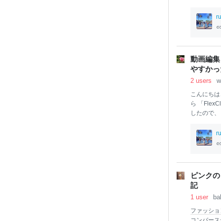
r
動画編集
やすかっ
2 users
w
こんにちは
ら 「Fl
したので、
使えるソフ
という事で
r
て進めていき
択 動画編集
ニュー プ
ット・デメリ
ピンクの
みで作って
記
れくらいの
1 user
ba
ね！ pic.tw
i
ファッショ
コンバース