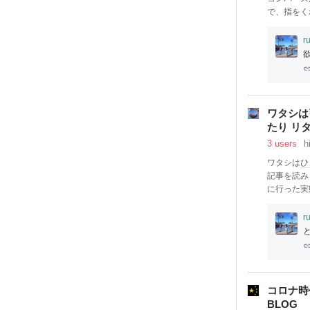
で、指をく
A。 まさ
ょ！！！と
r
n
verse
コン
オールスター
靴
スニーカ
e アスビー 
ーポン使え
ワタシは
307円＼(
たり リ
3 users
h
ワタシは
ひ
記事を読みま
に行った実
引きこもり
実施とのこと
r
それで最初
１ 普段は
は出るが家
ひきこもり
の時だけ外
コロナ時
が
ひきこ
BLOG
合は除外。