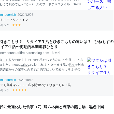
わえて眺めてたｗコンバースのフードテキスタイル SAKUR
かのセール、ポイント付与で実質、3000円切るなら買いでし
思い切って買ったのですが、 【期間限定クーポン配布中】co
umi-poorrich
2021/12/08
バース ALL STAR FOOD
TEX
TILE HI レディーススニーカー
欲しいモノリストイン
フードテキスタイルHI 1CL509 サクラ レディース シューズ
リンク
y
y
y
ー ハイカット ブランド ギフト
プレゼント
ラッピング ASBe
el
el
el
価格: 3190 円
楽天
で詳細を見る こちらの店舗が300円オフク
lo
lo
lo
て、ポイントも＋1倍だった＼(^_^)／ さ、更にお得な実質、2
w
w
w
引きこもり？ リタイア生活とひきこもりの違いは？ - ひねもすの
^_^)／※買い回りで＋3倍になっている私の場
タイア生活〜衝動的早期退職ひとり
inemosunotarifire.hatenablog.com
世の中
きこもり
なのか？ 世の中から見たらそうなの？ 先日 こんな
した。 news.
yahoo
.co.jp これは ４０〜６４歳の
男女
を対象
態調査からの記事なのですが 内容について云々よりは その
の定義にびっくりしてしまいました。 調査自体は平成３０年
なので その時にも話題になったのかな。 www.nikkei.com
umi-poorrich
2021/10/13
の記事を読んでみると 内閣府が定義づけした
ひきこもり
とは
とても興味深い・・・私も間違いなくひきこもり！笑
家にいるが、近所のコンビニになどは出かける ２ 自室から
リンク
y
y
y
y
y
からほとんど出ない ３ 自室からほとんど出ない それに 準
el
el
el
el
el
も追加され ４ 普段は家にいるが、自分の
趣味
に関する用事
lo
lo
lo
lo
lo
出する この １・２・３・４の状態が ６ヶ月以上続いているの
w
w
w
w
w
代に最適化した食事（7）鶏ムネ肉と野菜の蒸し鍋 - 黒色中国
もり
だという。 ただし病気や
仕事
が理由で家にこもってる場
 しかし専業主婦