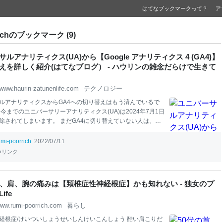
はてなブックマークって？
ア
rrichのブックマーク (9)
ルアナリティクス(UA)から【Google アナリティクス 4 (GA4)】
えを詳しく紹介(はてなブログ） - ハウリンの雑念だらけで生きて
www.haurin-zatunenlife.com
テクノロジー
ルアナリティクスからGA4への切り替えはもう済んでいるで
 今までのユニバーサリーアナリティクス(UA)は2024年7月1日
除されてしまいます。 まだGA4に切り替えていない人は、ア
ス側が
2023
年3月以降既存のユニバーサルアナリティクス(U
ティと一致するいくつかの基
本
設定を使用してGA4の設定をす
umi-poorrich
2022/07/11
だったので、されてるのだろうと思います。 まだ切り替えて
リンク
アナリティクスを開くと上の方に
Googleアナリティクス
4(G
替えを進めましょう・・・の文章が出ているかと思います。 私は
でに去年設定変更済みです。 設定変更は面倒くさいし、
はて
首、肩、腕の痛みは【頚椎症性神経根症】かも知れない - 独女のプ
方でも準備が出来ていないみたいだったのでまだ余裕がある
ife
とスルーしてたのですが、
2022
年4月末に
はてな
ブログ側のG
ww.rumi-poorrich.com
暮らし
準備が出来てたみたいなので忘れる
経根症/けいついしょうせいしんけいこんしょう 酷い肩こりだ