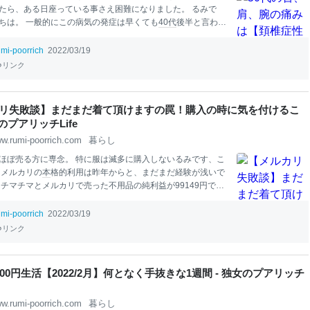
たら、ある日座っている事さえ困難になりました。 るみで
ちは。 一般的にこの病気の発症は早くても
40代
後半と言われ
 首に負担がかかる事を繰り返していると 発症する確率が高く
れません。 頚椎症性神経根症 右肩の痛みで検索すると四十肩
umi-poorrich
2022/03/19
する 整形外科に行く前にチェックすべきこと 処方された薬＆
リンク
経過報告 まとめ 頚椎症性神経根症 頸椎とは7つの骨で構成され
骨のことです。 この頸椎の変形により神経根が圧迫されて 首
痛みやしびれが生じることを【頚椎症性神経根症】と言いま
リ失敗談】まだまだ着て頂けますの罠！購入の時に気を付けるこ
場合は第5、第6辺りの頸椎が潰れているようで 神経の通り道を
女のプアリッチLife
ました。 潰れている場所によっては左半身の可能性もあった
w.rumi-poorrich.com
暮らし
ます。 原因は簡単に言えば加齢なのですが も
ほぼ売る方に専念。 特に服は滅多に購入しないるみです、こ
 メルカリの
本
格的利用は昨年からと、まだまだ経験が浅いで
はチマチマとメルカリで売った不用品の純利益が99149円でし
売手数料、送料を引いた収益） 服、
ゲーム
、
本
やアニメグッズ
なモノは無かったけれど チリツモを実感しました。 美品で
本
umi-poorrich
2022/03/19
だ着られる服が手に入る反面 「えっ！？これで金取る？」 っ
リンク
な品を購入してしまった事はないですか？ 私は過去に2度ほど
 目立つ傷、汚れは確かにないけれど・・・ 正真正銘の美品も
め 目立つ傷、汚れは確かにないけれど・・・ もう何年も前です
00円生活【2022/2月】何となく手抜きな1週間 - 独女のプアリッチ
メルカリで購入したスカートがまさにソレでした。 レストロ
スカート。 写真では
本
当に「まだまだ着られるお品」に見え
w.rumi-poorrich.com
暮らし
。っが 実際届いたソレは着用感満載、写真では分