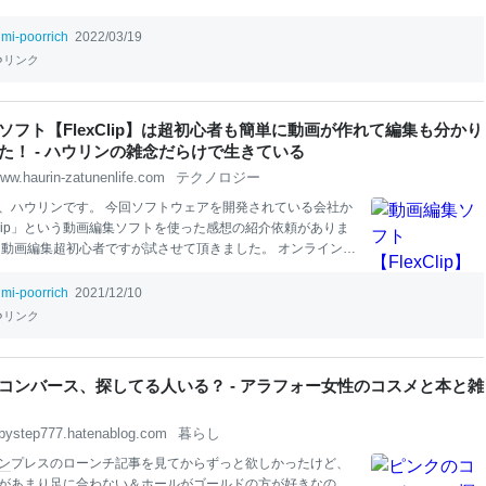
umi-poorrich
2022/03/19
リンク
ソフト【FlexClip】は超初心者も簡単に動画が作れて編集も分かり
た！ - ハウリンの雑念だらけで生きている
ww.haurin-zatunenlife.com
テクノロジー
、ハウリンです。 今回ソフトウェアを開発されている会社か
exClip」という動画編集ソフトを使った感想の紹介依頼がありま
 動画編集超初心者ですが試させて頂きました。 オンラインで
トで、無料でも使えるプランもあるのがありがたいですね。
、使い方や感想など載せてみます。 ビジネスプランで試させ
umi-poorrich
2021/12/10
ます。 FlexClipに登録する(アカウントを作る) プランの選
リンク
画面を作る FlexClipの編集機能を見てみる テンプレート＆メ
レビュー タイムライン 完成した動画をエクスポートする メリ
ット 最初になんとなく作った動画です。 FlexClipの素材の
コンバース、探してる人いる？ - アラフォー女性のコスメと本と雑
みたのですが、もの凄く簡単に作れました。 超初心者でもこ
物が作れるなんて、 ちょっと動画制作やってみたくなります
bystep777.hatenablog.com
暮らし
t
te
ン
プレスのローンチ記事を見てからずっと欲しかったけど、
があまり足に合わない＆ホールがゴールドの方が好きなの