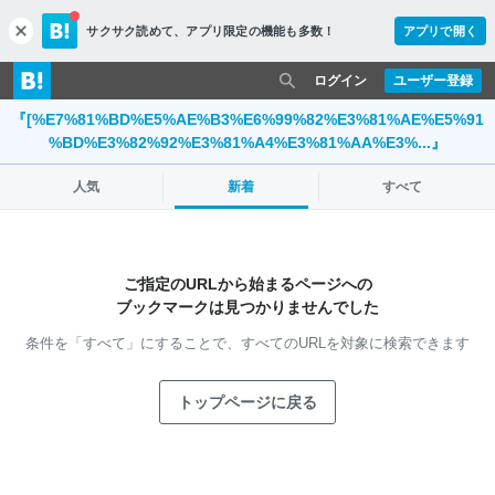
サクサク読めて、
アプリ限定の機能も多数！
アプリで開く
c
l
o
ログイン
ユーザー登録
s
『[%E7%81%BD%E5%AE%B3%E6%99%82%E3%81%AE%E5%91
e
%BD%E3%82%92%E3%81%A4%E3%81%AA%E3%...』
人気
新着
すべて
ご指定のURLから始まるページへの
ブックマークは見つかりませんでした
条件を「すべて」にすることで、
すべてのURLを対象に検索できます
トップページに戻る