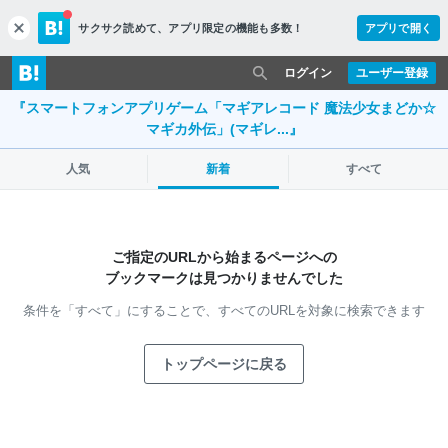
サクサク読めて、
アプリ限定の機能も多数！
アプリで開く
c
l
o
ログイン
ユーザー登録
s
『スマートフォンアプリゲーム「マギアレコード 魔法少女まどか☆
e
マギカ外伝」(マギレ...』
人気
新着
すべて
ご指定のURLから始まるページへの
ブックマークは見つかりませんでした
条件を「すべて」にすることで、
すべてのURLを対象に検索できます
トップページに戻る