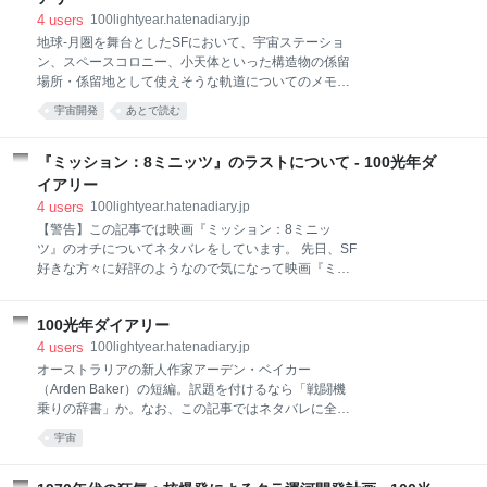
MESHmachine KIT OPS Fluent RanTools BY-GEN
4
users
100lightyear.hatenadiary.jp
Spaceship Generator Dynamic Lines Addon
地球-月圏を舞台としたSFにおいて、宇宙ステーショ
MECH/FY Random Flow Hull Texture And Examples
ン、スペースコロニー、小天体といった構造物の係留
Mesh Copier Welder Bonera
場所・係留地として使えそうな軌道についてのメモ。
必要があってまとめていたものだが、いまだ調査不足
宇宙開発
あとで読む
の点がいくつも残っている。いかんせん素人の記事ゆ
えに勘違いや間違いなどがあるかもしれないが、ご指
摘をいただければその際は速やかに修正したい。 色々
『ミッション：8ミニッツ』のラストについて - 100光年ダ
な係留軌道 月周回軌道 ラグランジュ点 コロニー落と
イアリー
し リアプノフ軌道 DRO（Distant Retrograde Orbit）
4
users
100lightyear.hatenadiary.jp
NRHO（Near Rectilinear Halo Orbit） 月の共鳴軌道
【警告】この記事では映画『ミッション：8ミニッ
関連用語メモ 参考 月周回軌道 ラグランジュ点 DROと
ツ』のオチについてネタバレをしています。 先日、SF
NRHO 月の共鳴軌道 その他 色々な係留軌道 地球周回
好きな方々に好評のようなので気になって映画『ミッ
軌道は当たり前すぎるので除外し、それ以外について
ション：8ミニッツ』を見てきた。 http://disney-
書く。具体的には以下。 月周回軌道 地球-月系のラグ
studio.jp/movies/mission8/ 古典的な時間ループネタを
ランジュ点（ハロー軌道、リサジュー
100光年ダイアリー
うまく料理していて素晴らしい作品だったのだが、こ
の作品の感想をTwitterでちらほら読んでいたら、展開
4
users
100lightyear.hatenadiary.jp
が分かりづらい、ラストがよく分からないというよう
オーストラリアの新人作家アーデン・ベイカー
な声がいくつもあった。 そんな中、独自に解釈を試み
（Arden Baker）の短編。訳題を付けるなら「戦闘機
て記事を書いている方がいた。 Moviegoer:「ミッショ
乗りの辞書」か。なお、この記事ではネタバレに全く
ン：８ミニッツ」の結末の個人的解釈（ネタバレあ
配慮していないので注意。 初出：Aurealis, #167,
宇宙
り！） つまり、こちらの世界（現実）でも例のアクシ
2024 Aurealis #167 — Aurealis 形式：ショートストー
デントは起きていないのだ。 職員は犯人の名前を言う
リー（短編）；約2900語 あらすじ 宇宙戦闘機パイロ
「名前はデリック・フロスト」(グッドウィンも犯人の