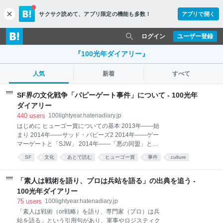
サクサク読めて、
アプリ限定の機能も多数！
アプリで開く
c
l
o
ログイン
ユーザー登録
s
e
『100光年ダイアリー』
人気
新着
すべて
SF界の文化戦争「パピーゲート事件」について - 100光年
ダイアリー
440
users
100lightyear.hatenadiary.jp
はじめに ヒューゴー賞についての基本 2013年――始
まり 2014年――サッド・パピーズ2 2014年――ゲー
マーゲートと「SJW」 2014年――「悪の同盟」とジ
ョン・C・ライト 2015年――サッド・パピーズ3とラ
SF
文化
あとで読む
ヒューゴー賞
事件
culture
ビッド・パピーズの登場 ヴォックス・デイについて
アメリカ
本
差別
literature
2013年――SFWA性差別論争とデイの除名 2015年
――ヒューゴー賞最終候補への影響 2015年――「該
「素人は戦術を語り、プロは兵站を語る」の出典を追う -
当作なし」が続出した授賞式 2015年――アルフィー
100光年ダイアリー
賞、木星賞、不時着賞 あるパピーの視点から 事件に対
75
users
100lightyear.hatenadiary.jp
する評など その後のヒューゴー賞 ドラゴン賞 コミッ
「素人は戦術（or戦略）を語り、専門家（プロ）は兵
クスゲートとデイ キャンベル新人賞の改名 おわりに
站を語る」という引用句があり、軍事やロジスティク