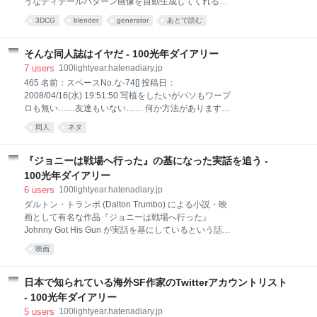
うなディテールパターン画像を自動生成してくれるの
で、これをテクスチャマッピング（主に変位マップや
3DCG
blender
generator
あとで読む
バンプマップ）に利用できる。出力されるのは
8192×8192のPNG画像ファイルとなる。法線マップも
出力可能。フリーウェアで、生成されたマップは商
そんな同人誌はイヤだ - 100光年ダイアリー
用・非商用問わず利用できる（マップ画像自体の販
7
users
100lightyear.hatenadiary.jp
売・再配布は禁止）。名称の「JS」というのは
465 名前：スペースNo.な-74[] 投稿日：
JavaScript（とHTML）で開発されていることからきて
2008/04/16(水) 19:51:50 写植をしたいがパソもワープ
いる。作者はGrigori Shevtsov（Windmill）氏。この記
ロも無い……友達もいない…… 何か方法があります
事では JSplacement v1.2.1 について扱う。
か？ ネカフェにプリンターさえあれば…… 468 名前：
同人
ネタ
JSplacement - Windmill Windmill - Digital Art（Internet
スペースNo.な-74[sage] 投稿日：2008/04/16(水)
Archive） - 2022年末頃に配布ページが
21:27:02 >465 そりゃ新聞から切り取って貼るしかな
いな 469 名前：スペースNo.な-74[sage] 投稿日：
『ジョニーは戦場へ行った』の基になった実話を追う -
2008/04/16(水) 21:32:00 >>468 脅迫状ｗｗｗ 470 名
100光年ダイアリー
前：スペースNo.な-74[sage] 投稿日：2008/04/16(水)
6
users
100lightyear.hatenadiary.jp
23:36:23 >>468 その発想はなかったわｗｗ 同人誌作
ダルトン・トランボ (Dalton Trumbo) による小説・映
成お悩み相談室Part4 同人ノウハウ板で吹くとは思わ
画として有名な作品『ジョニーは戦場へ行った』
なかったｗ
Johnny Got His Gun が実話を基にしているという話が
ある。なんでも「第一次世界大戦で四肢や目、耳、口
映画
を失いながらも、その後15年間生き続けた英国人将校
がいた」というものだ。作品を見た後で知ったこの話
が気になったのだが、日本語で検索しても出典を含め
日本で知られている海外SF作家のTwitterアカウントリスト
詳しいことがまったく分からず、英語で調べてみたら
- 100光年ダイアリー
ある程度の収穫があったので、ここにまとめておく。
5
users
100lightyear.hatenadiary.jp