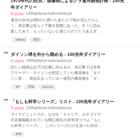
ット向けの辞書形式、かつ二人称で綴られるという少
1970年代の狂気：核爆発によるクラ運河開発計画 - 100光
名前を一緒に口ずさむ）←つまりグッドウィンは犯人
し変わった作品だが、中身はラブストーリー。物語は
年ダイアリー
の名前
この世界の軍事用語それぞれに対応したエピソードや
4
users
100lightyear.hatenadiary.jp
心情の断片で構成されており、語り手であるパイロッ
過去の自分は8割がた調べたあたりで気が済んだらし
トの回想を通して、戦場における過酷な日常、仲間た
く、本記事は長らく下書き状態にあった。久々に読み
ちの死、そして「あなた」との親密な関係が少しずつ
返してみて、もったいないと感じたのでとりあえず公
明らかにされていく。 語り手は苛烈な宇宙戦争の中で
開しておく。ここ5、6年以上は関連記事なども追って
「あなた」と出会う。「あなた」は新兵たちに飛び方
military
歴史
いないので、最近の情報はないことに注意。各リンク
を教える教官でありながら、語り手に対して徐々に心
先も生きているかは確認していない。 クラ運河とは 海
を開き、共に酒を飲み
峡とは逆に、2つの陸をつなぐ、水域にはさまれて細
ダイソン球を外から眺める - 100光年ダイアリー
長い形状をした陸地のことを地峡という。タイのマレ
4
users
100lightyear.hatenadiary.jp
ー半島の最も狭い部分であるクラ地峡〔Googleマッ
詳しい経緯は以下の記事に任せるが、本記事では本来
プ〕を開削し、東のタイランド湾（南シナ海）と西の
フリーマン・ダイソンが想定していた構造物を「ダイ
アンダマン海（インド洋）を水路で結ぼうという構想
ソン群」、現在広まっている一体型の構造物を「ダイ
が古くからあり、この仮想運河をクラ運河、またはク
ソン球」と記して区別している。 なぜ赤外線が出るの
SF
宇宙
science
ラ地峡運河と呼ぶ。かつてスエズ地峡にスエズ運河
か 恒星を球殻で覆ったら排熱のせいで赤外線が出るの
を、パナマ地峡にパナマ運河を建設したのと同様な考
はなぜか。ひとことで言うと、熱力学の法則である。
えである。 Maximilian Dörrbecker (Chumwa), Public
電気エネルギー、運動エネルギーなど、エネルギーと
「もしも科学シリーズ」リスト - 100光年ダイアリー
domain, via Wik
いうのは様々な種類があるが、すべて最終的には熱と
3
users
100lightyear.hatenadiary.jp
なる（エントロピー増大の法則；熱力学第2法則）。
マイナビニュースの、なぜか「キャリア」カテゴリで
そして、その総量は変わらない（エネルギー保存の法
不定期掲載されている関口寿氏のSF科学コラム『もし
則；熱力学第1法則）。 たとえば地球の場合、地球全
も科学シリーズ』。 このシリーズだけを並べた目次ペ
体のアルベド（反射能）は0.3程度なので、受けた太陽
ージがサイトのどこにも見当たらず、記事検索では綺
科学
エネルギーの約3割は宇宙へ反射され、残りの約7割が
麗な順に並ばず、バックナンバーページでは他の無関