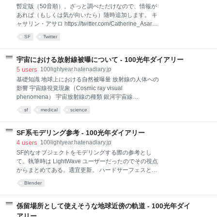
ジョニーは戦場へ行った [DVD] 出版社/メーカー: 角川
暫定版（50音順）。ざっと調べただけなので、情報が
書店発売日: 2011/11/25メディア: DVD購入: 8人 クリ
あれば（もしくは気が向いたら）随時追加します。 キ
ック: 101回この商品を含むブログ (24件) を見るジョ
ャサリン・アサロ https://twitter.com/Catherine_Asaro
ニーは戦場へ行った (角川文庫) 作者: ドルトン・トラ
ケヴィン・J・アンダースン https://twitter.com/TheKJA
ンボ,信太英男出版社/メーカー: 角川書店発売日:
SF
Twitter
グレッグ・イーガン https://twitter.com/gregeganSF ジ
1971/08メディア: 文庫購
ェフ・ヴァンダミア https://twitter.com/jeffvandermeer
アンディ・ウィアー https://twitter.com/andyweirauthor
宇宙における放射線被曝について - 100光年ダイアリー
デイヴィッド・ウェーバー
5
users
100lightyear.hatenadiary.jp
https://twitter.com/davidweber1 スコット・ウエスター
基礎知識 地球上における自然被曝量 放射線の人体への
フェルド https://twitter.com/scottwesterfeld マーサ・ウ
影響 宇宙線視覚現象（Cosmic ray visual
ェルズ https://twitter.com/marthaw
phenomena） 宇宙放射線の種類 銀河宇宙線
（Galactic Cosmic Ray; GCR） 捕捉粒子線
sf
medical
science
（Radiation Belt Particles; RBP） 太陽粒子線（Solar
Energetic Particles; SEP） 二次放射線 地球低軌道上の
宇宙ステーションではどれだけ被爆するのか 宇宙飛行
SF系モデリング参考 - 100光年ダイアリー
士の被曝線量 JAXAの基準 NASAの基準 太陽粒子線 線
4
users
100lightyear.hatenadiary.jp
量低減対策 子供の被曝について 月面ではどれだけ被曝
SF的なオブジェクトをモデリングする際の参考とし
するのか 銀河宇宙線 二次放射線 太陽粒子線 追記（そ
て。執筆時は LightWave ユーザーだったのでその視点
のうちこのへんも組み込みたい） 火星 木星 CREW
からまとめてある。適宜更新。 ハードサーフェスと
HaT AstroRad 参考 放射線全般 放射線被曝の遺伝的影
は？ 追記 役立ちそうな配布モデル 役立ちそうなソフ
Blender
響 宇宙放射線関連 宇宙線視覚現象 月の放射線関連 放
ト 役立ちそうな LightWave プラグイン QuadPanels
射線遮蔽関連 水素化窒
Greeble & Nurnies LWGreeble RandomCloner
LightWave のSF系有料トレーニング動画 役立ちそう
係留場所として使えそうな地球近傍の軌道 - 100光年ダイ
な Blender アドオン Hard Ops Box Cutter
アリー