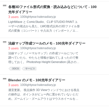
地球に吸収されているのだが、この吸収された分はそ
係な記事まで混じってしまうので、ここに分かりやす
の後に赤外線として宇宙へ放射されている（天気予報
い一覧をまとめておく。適宜更新予定。 もしも科学シ
各種3Dファイル形式の変換・読み込みなどについて - 100
で聞く「放射冷却」というのは、この地球放射のせ
リーズ(1)：不明 もしも科学シリーズ(2)：もしも海が
光年ダイアリー
い）。つまり地球が受け
淡水だったら もしも科学シリーズ(3)：もしも空気の成
3
users
100lightyear.hatenadiary.jp
分が変わったら もしも科学シリーズ(4)：不明 もしも
LightWave と ComicStudio、CLIP STUDIO PAINT ユ
科学シリーズ(5)：もしも可聴範囲が広がったら もしも
ーザーの視点から見た、LWO形式以外の3Dファイル形
科学シリーズ(6)：もしも可視領域が広がったら もしも
式の変換（コンバート）や入出力（インポート／エク
科学シリーズ(7)：もしも火星で暮らすなら もしも科学
スポート）についての備忘録。外部から入手した素材
シリーズ(8)：もしも太陽が近づいたら もしも科学シリ
などを利用する際の参考に。 2DCGであれば
ーズ(9)：もしも地球の自転が止まったら もしも科学シ
法線マップ作成ツールのメモ - 100光年ダイアリー
Photoshop のPSD形式がデファクトスタンダードとな
リーズ(10)：もしもブ
っているが、3DCGの場合はそのようなものがないた
3
users
100lightyear.hatenadiary.jp
め、各種ファイルを四苦八苦しながら（時にはソフト
法線マップ（ノーマルマップ）の作成ツールについて
を購入してまで）変換しないと利用できない。さらに
調べていたら、やたらと情報が溢れてしまったので整
読み込めたと思っても、各パーツがずれてバラバラに
理しておく。 Photoshop Height Generation (高さの生
なっていたり、ポリゴンが反転していることなどもよ
成) 3D View Options (3Dビューのオプション) Height
3DCG
サービス
くあるので注意。そして、同じ3Dでも製図である
Source (高さ情報の参照先) Alternate conversions (別
3DCADとは全く別物なので、CADデータを3Dグラフ
の変換方法) Alpha Field（アルファチャンネルのオプ
ィックソフトで利用するのは基本的に困難だと思って
ション） オンラインジェネレータ NormalMap-Online
Blender のメモ - 100光年ダイアリー
おいたほうがよい。 また、読み込めるはずのファイル
SmartNormap 専用ソフトウェア（無料） xNormal
3
users
100lightyear.hatenadiary.jp
形式でも、ファイル名
nDo nMaker InsaneBump ModLab Materialize
適宜更新。 視点操作 3D Viewウィンドウにおける視点
AwesomeBump Normalmap Generator SSbump
の操作は、ポインタがビュー内に置かれていないとだ
Generator Njob 専用ソフトウェア（有料）
め。ズームイン・ズームアウトはマウスホイールを回
CrazyBump ShaderMap Knal
転。視点の回転はマウスホイールを押しながらドラッ
グ。平行移動は【Shift】を押しながらマウスホイール