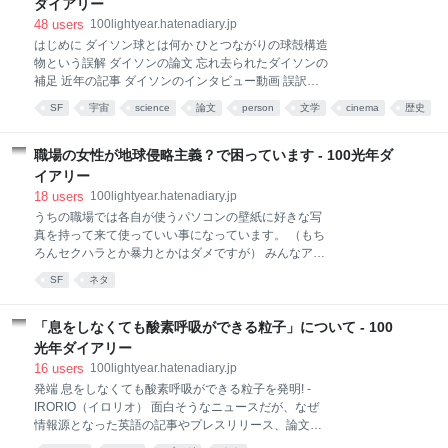
ダイアリー
で、現在はウルフラム・リサーチ社のCEO。同社はオ
48
users
100lightyear.hatenadiary.jp
ンラインの質問・計算応答システム「Wolfram
はじめに ダイソン球とは何か ひとつながりの球殻構造
Alpha」でも知られている。 なお、本記事については
物という誤解 ダイソンの論文 忘れ去られたダイソンの
きちんと申請して翻訳・公開の許可を得ている。先方
補足 近年の記事 ダイソンのインタビュー動画 誤訳に
からの要請に基づき、この翻訳記事では元記事にある
よる紛らわしい記述 発想源はステープルドン 本来のダ
画像は転載せず、代わりに元記事と同じ位置に画像へ
SF
宇宙
science
論文
person
文学
cinema
歴史
イソン球の姿 名称の誕生と誤解の広がり 追記1 追記2
のテキストリンクを置いてある（ので、それをクリッ
追記3 追記4 参考 はじめに 2015年に連星系KIC
クすれば元記事と同じ画像が
8462852に関するニュースが話題となり、ダイソン球
職場の女性が地球侵略主義？で困っています - 100光年ダ
という用語をあちこちで目にした。 当時、このニュー
イアリー
スに対する反応を色々と眺めながら、ダイソン球のイ
18
users
100lightyear.hatenadiary.jp
メージが当初からは異なった形で広まってしまってい
うちの職場では各自が使うパソコンの壁紙に好きな写
るのを実感したが、そもそもダイソン球の起源につい
真を持って来て使っていい事になっています。 （もち
ての詳細な解説がWebに存在しないことも分かったの
ろんセクハラとか暴力とかはダメですが） みんなアレ
で、改めて事実関係を確認した結果を整理しておく。
シボ天文台とかパイオニア探査機とかドレイク方程式
ダイソン球とは何か 人類を含む地球上の生命が利用し
SF
ネタ
の写真にしていますが、わたしより年下の女性（たし
ているエネルギーは、地熱や原子力などを除き、元を
か30才くらい）は、スペースオペラとかSFのおたく
たどればそのほとんどは地球に降り
で、SF映画のシーンをキャプチャした写真にしていま
「息をしなくても酸素呼吸ができる粒子」について - 100
す。宇宙戦艦とかUFOとかパイラ人とかの写真です。
光年ダイアリー
他の人は何も言わないのですが、わたしはとても非常
16
users
100lightyear.hatenadiary.jp
識だと思いました。 恒星間航行が可能な種族なら惑星
発端 息をしなくても酸素呼吸ができる粒子を発明! -
侵略なんてする必要がないのは常識なのに、そんな現
IRORIO（イロリオ） 面白そうなニュースだが、なぜ
代で侵略行為をかっこいいとか言ったりしているのが
情報源となった英語の記事やプレスリリース、論文な
信じられません。 休憩時間に男性社員と宇宙戦闘や異
どへのリンクがないのか？（この不満は日本語圏の