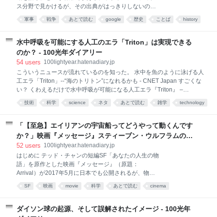
――SFF読者と作家の男女比など 謝辞 追記1 追記2 追
ス分野で見かけるが、その出典がはっきりしないので
記3 注釈に載せた以外の参照先 はじめに ケン・バーン
調べてみた。 元は日本語ではないようだが、英語で調
サイド（Ken Burnside）によるエッセイ The Hot
軍事
戦争
あとで読む
google
歴史
ことば
history
べるといくつものバリエーションがある。見かけたも
Equations: Thermody
言葉
読み物
のを並べてみよう。これ以外にもあるはずだが。
Amateurs think about tactics, but professionals think
水中呼吸を可能にする人工のエラ「Triton」は実現できる
about logistics. Amateurs talk about tactics, but
のか？ - 100光年ダイアリー
professionals study logistics. Amateurs talk about
54
users
100lightyear.hatenadiary.jp
strategy, professionals talk about logistics. Amateurs
こういうニュースが流れているのを知った。 水中を魚のように泳げる人
study tactics, professionals study logistics.
工エラ「Triton」--“海のトリトン”になれるかも - CNET Japan すごくな
い？ くわえるだけで水中呼吸が可能になる人工エラ『Triton』 –
DIGIMONO！（デジモノ！） 人間が魚気分を味わえる！水中で呼吸がで
技術
科学
science
ネタ
あとで読む
雑学
technology
きる人工エラ「トリトン」が爆発的支持を得て販売決定 : カラパイア
（2016-03-27追加） 左右に飛び出した棒状の部分には、水分子より小
さな穴の空いた繊維が大量に詰められており、水から酸素を取り出す。
「【至急】エイリアンの宇宙船ってどうやって動くんです
ただし、必要な量の酸素をリアルタイムに得ることは難しいので、水中
か？」映画『メッセージ』スティーブン・ウルフラムのSF
から取り出した酸素をコンプレッサで圧縮してタンクに貯め、これを人
考証裏話 - 100光年ダイアリー
52
users
100lightyear.hatenadiary.jp
間が呼吸に使う。 コンプレッサはバッテリの電力で動くため、水中での
はじめに テッド・チャンの短編SF「あなたの人生の物
活動はバッテリ駆動時間の45分に制限される。また、利用可能な最大深
語」を原作とした映画『メッセージ』（原題：
度は15フィート（約4.6m） 水中を
Arrival）が2017年5月に日本でも公開されるが、物理
学者のスティーブン・ウルフラム氏がこの映画で科学
SF
映画
movie
科学
あとで読む
cinema
考証（クレジット表記は「consulting scientist」）を
担当しており、自身のブログでその仕事内容の解説を
しているので、ここに和訳してみた。 ウルフラム氏は
ダイソン球の起源、そして誤解されたイメージ - 100光年
数式処理ソフト「Mathematica」の考案者として有名