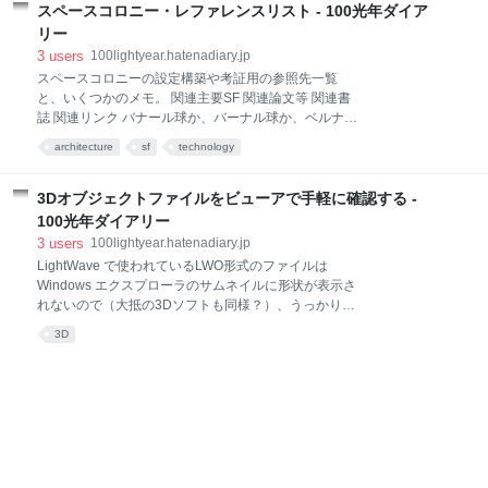
スペースコロニー・レファレンスリスト - 100光年ダイア
をドラッグ。 ペンタブレットを使う場合は、[File]＞
[User Preferences]＞[Input]を開いて左側にある
リー
[Emulate 3 Button Mouse]を有効にして保存すればよ
3
users
100lightyear.hatenadiary.jp
い。【Alt+Ctrl+上下ドラッグ】で視点のズームイン・
スペースコロニーの設定構築や考証用の参照先一覧
ズームアウト、【Alt+ドラッグ】で視点の回転、
と、いくつかのメモ。 関連主要SF 関連論文等 関連書
【Alt+Shift+ドラッグ】で平行移動となる。
誌 関連リンク バナール球か、バーナル球か、ベルナー
【Ctl+Alt+Q】でビューが4分割される。 レイヤー内の
ル球か 参考 オニール・シリンダーは2基でひとつ 参考
architecture
sf
technology
オブジェクトを丸ごと消すには、画面下部のレイヤ操
開放型円筒形スペースコロニー内部の大気循環 参考 付
作ボタンで該当レイヤーを選択、（カーソルを3D
記 参考 関連主要SF アイザック・アシモフ,「地球人鑑
Viewウィンドウ上に移動して）
別法」"To Tell at a Glance", 『変化の風』The Winds of
3Dオブジェクトファイルをビューアで手軽に確認する -
Change and Other Stories 所収, 東京創元社, 創元SF文
100光年ダイアリー
庫, (1986, 原著1983). スタンフォード・トーラスを舞
3
users
100lightyear.hatenadiary.jp
台とした、その設定がオチと不可分になっているSFミ
LightWave で使われているLWO形式のファイルは
ステリの佳作短編。スポーク内のエレベータ描写など
Windows エクスプローラのサムネイルに形状が表示さ
もある。Saturday Evening Post 1977年2月号に掲載さ
れないので（大抵の3Dソフトも同様？）、うっかりす
れたものの全長版。創元推理文庫→創元SF文庫。 アイ
るとファイルの整理に大変な手間がかかる。そこで、
ザック・アシモフ,「
3D
わざわざソフトを立ち上げて開かなくとも、簡単にプ
レビューできる3Dモデルビューアなどを探した。あく
まで LightWave ユーザー視点なので、LWOファイルを
表示できるものについてのみ。 無料3Dファイルビュ
ーア／ブラウザ BCView BCView LWO/MQOファイル
ビューア : Vector BCView 0.2c - BCON 美少女3DCG
2nd Step（作者サイト消失、Internet Archive）
bcview : みすみ地下闘技場（紹介記事） 読み込み対応