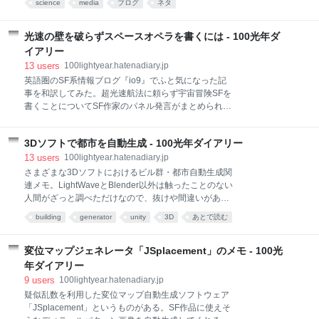
星人の話で盛り上がっている時もあり、なぐりたくな
science
media
ブログ
ネタ
Webで科学系ニュースを配信しているほとんどの媒体
ることも有ります。 課長に言ったら「問題ない、写真
にいえることだ） だいたい見出しが「発明」なのに本
も見たけどあれくらい個人の自由」と言われました。
文で「画期的な粒子を発見」はおかしい。そうかと思
光速の壁を破らずスペースオペラを書くには - 100光年ダ
本人にやめて
えば「救急医療のために発明」とまた「発明」が出て
イアリー
くる。発明と発見は違うのに……。記事のライターは
13
users
100lightyear.hatenadiary.jp
丸子かおり氏（Twitter）。 ともかく、このニュースが
英語圏のSF系情報ブログ『io9』でふと気になった記
単なるヨタなのか確認すべく、「ボストン小児病院」
事を和訳してみた。超光速航法に頼らず宇宙冒険SFを
「ジョン・ハイル」「酸素」というキーワードを頼り
書くことについてSF作家のパネル発言がまとめられて
に英語で検索してみた（こういう手間がかかるからソ
いる。 マンデーンSFについて 記事へと進む前にま
ースの記載やリンクを貼ってほしいのだが）。 調べた
ず、ジェフ・ライマンが2000年代に提唱した「マンデ
結果 記事中の「ジョン・ハイル」はおそらくこの
3Dソフトで都市を自動生成 - 100光年ダイアリー
ーンSF」というSF界内部の運動（とはいえ日本ではほ
John N. Kheir 氏だろう。Kheir を「
とんど知られていないが）について紹介しておく。 マ
13
users
100lightyear.hatenadiary.jp
ンデーン (mundane) は「平凡な」「ありふれた」「世
さまざまな3Dソフトにおけるビル群・都市自動生成関
俗的な」という意味。マンデーンSFはハードSFに似て
連メモ。LightWaveとBlender以外は触ったことのない
いるものの、主として地球や太陽系内を舞台とし、も
人間がざっと調べただけなので、抜けや間違いがあれ
し恒星間を移動するなら超光速など使わず、また地球
ば教えて下さい。 LightWave Blender Scene City
building
generator
unity
3D
あとで読む
外知性が人類と接触することもほぼなく、星間貿易や
Blended Cities City Script Generating a virtual city
星間戦争などはありえず、時間旅行や多宇宙も出てこ
Blender Building Generator その他 実際の都市・地形
ないというのが主な特徴らしい。ひとことで言えば
Metasequoia EasyTown ビル街作成（オレCityGen2）
変位マップジェネレータ「JSplacement」のメモ - 100光
「現実性を志向するSF」または「地に足のついたSF」
/ 住宅Gen / 都会Gen Shade ビル群自動作成スクリプ
年ダイアリー
ということになる。 翻訳元記事：How t
ト CINEMA 4D City Kit Maya QTown Ninja City 名称不
9
users
100lightyear.hatenadiary.jp
明 Kludge City Auto Building Maker City Builder
疑似乱数を利用した変位マップ自動生成ソフトウェア
Digital City Maya Struc
「JSplacement」というものがある。SF作品に使えそ