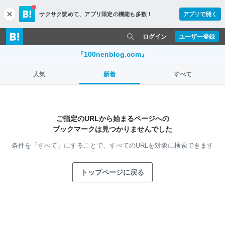
サクサク読めて、
アプリ限定の機能も多数！
アプリで開く
c
l
o
ログイン
ユーザー登録
s
e
『100nenblog.com』
人気
新着
すべて
ご指定のURLから始まるページへの
ブックマークは見つかりませんでした
条件を「すべて」にすることで、
すべてのURLを対象に検索できます
トップページに戻る