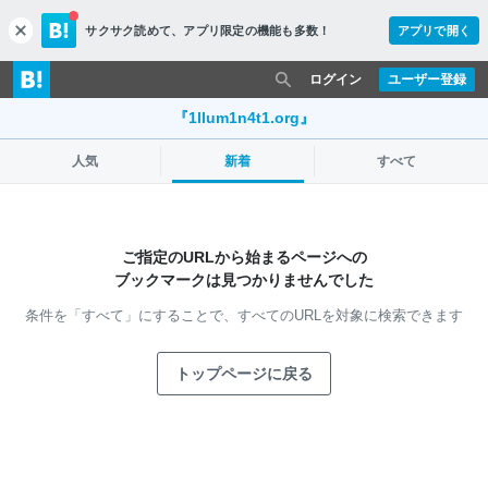
サクサク読めて、
アプリ限定の機能も多数！
アプリで開く
c
l
o
ログイン
ユーザー登録
s
e
『1llum1n4t1.org』
人気
新着
すべて
ご指定のURLから始まるページへの
ブックマークは見つかりませんでした
条件を「すべて」にすることで、
すべてのURLを対象に検索できます
トップページに戻る