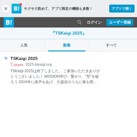
サクサク読めて、
アプリ限定の機能も多数！
アプリで開く
c
l
o
ログイン
ユーザー登録
s
e
『TSKaigi 2025』
人気
新着
すべて
TSKaigi 2025
7
users
2025.tskaigi.org
TSKaigi 2025は終了しました。 ご参加いただきありが
とうございました！ MISSION学び、繋がり、”型”を破
ろう 2024年に産声をあげ、大盛況のうちに幕を閉じ
た TSKaigi を今年も開催します！ 私たちは、誰かの発
表を聞くだけでなく、他の誰かに向けて発表すること
もまた学びの一つだと考えています。 参加者、登壇
者、スタッフ、スポンサーをはじめ、TSKaigi に関わ
るすべての人たちが互いに学び合い、新たな繋がりを
生み出し、型にとらわれないエンジニアとして生き生
きと活躍できる世界を目指します。 その実現に向け、
今年は会場を中野から神田へ移し、2日間開催とする
ことで、大幅にパワーアップしました。 TypeScript に