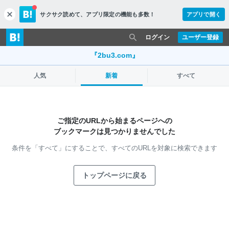
サクサク読めて、
アプリ限定の機能も多数！
アプリで開く
c
l
o
ログイン
ユーザー登録
s
e
『2bu3.com』
人気
新着
すべて
ご指定のURLから始まるページへの
ブックマークは見つかりませんでした
条件を「すべて」にすることで、
すべてのURLを対象に検索できます
トップページに戻る