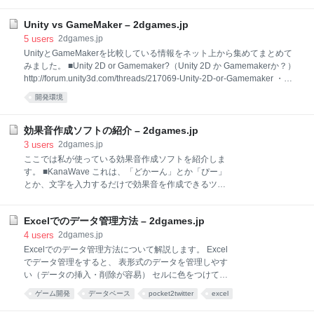
programming
ます。クラス図としてはこんな感じです。 石である
Stoneクラスを見てみます。属性としては、とりあえ
Unity vs GameMaker – 2dgames.jp
ず「色」の属性があれば充分です。（サンプルのよう
5
users
2dgames.jp
に、ひっくり返した場合に飛び跳ねるような処理を行
UnityとGameMakerを比較している情報をネット上から集めてまとめて
いたい場合には、座標の情報などが必要になります）
みました。 ■Unity 2D or Gamemaker?（Unity 2D か Gamemakerか？）
他に、スタティックな属性として、 BLACK NONE
http://forum.unity3d.com/threads/217069-Unity-2D-or-Gamemaker ・
WHITE WALL というものを持っています。 ポイント
underlordgc (質問者) 皆さんこんにちは。私はUnityと2Dの学習をするけ
開発環境
は、BLACKが「-1」でWHITE「1」となっているとこ
ど、Unity2Dの代わりにGamemakerを使おうかと考えているんだ。私の
ろです。これは、reverseメソッドなどで石を反転させ
究極の目標はローグライクゲームを作ることだ（それがゲーム作りを学
る場合、-1をかけるだけでよいため、このようにして
ぶのに良いかどうかわからないけど）。 Gamemakerで2Dゲームを作る
効果音作成ソフトの紹介 – 2dgames.jp
います。 もう一つのポイ
ときのメリットや、Unityでないとできないことがあれば教えてほしいと
3
users
2dgames.jp
思う。 ・J. A. Whye 私の友人はGamemakerでとてもクールなゲームを
ここでは私が使っている効果音作成ソフトを紹介しま
作っている。それを見てGMは本物
す。 ■KanaWave これは、「どかーん」とか「ぴー」
とか、文字を入力するだけで効果音を作成できるツー
ルです。 KanaWaveの詳細情報 : Vector ソフトを探
す！ 言葉で指定するというのは、非常に直感的でイメ
Excelでのデータ管理方法 – 2dgames.jp
ージしやすいので、素晴らしいツールですね。ただ、
使いやすい分、自由度が低いので、何回か使ってみる
4
users
2dgames.jp
と、どうしても似たような音になっちゃいます。そう
Excelでのデータ管理方法について解説します。 Excel
したら「SWave」を使ってみるといいと思います。
でデータ管理をすると、 表形式のデータを管理しやす
■SWave 波形を入力して効果音を作成するソフトで
い（データの挿入・削除が容易） セルに色をつけて、
す。 Swaveの詳細情報 : Vector ソフトを探す！ 波形の
目印をつけやすい 数式を使って、条件式をあらかじめ
ゲーム開発
データベース
pocket2twitter
excel
仕組みや、音程などのパラメータ指定など、いくつか
計算できる（プログラム側のチェックコードが削減で
理解しないと、何がなんだか分かりませんが、それだ
きる） などのメリットが得られます。 単なる設定ファ