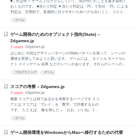
■これは何？ ゲームプログラムしていて、気が付いたことを書き留めて
りやすいです。しかし一人だけで作ると、理解できない複雑なルール、
おくものです。 ■当たり判定 ▼当たり判定は「円」で充分 「円」による
分かりにくいゲーム
判定は、汎用的で、直感的に分りやすいためバグも出にくく、コストパ
フォーマンスが高いです。なにか特別な理由がある（地形との当たり判
ゲーム
定とかニードル（縦長の弾）など）以外は、「円」で判定を行ったほう
が良いみたいです。 ▼衝突応答は、複数回に分けて判定を行うとうまく
いく 例えば、地形にぶつかった場合押し戻す、という処理を実装する場
ゲーム開発のためのオブジェクト指向(State) –
合、XY方向の判定をまとめて行うのではなく、 X方向に移動、ぶつかっ
2dgames.jp
てたら押し戻し Y方向に移動、ぶつかってたら押し戻し というように、
3
users
2dgames.jp
２回に分けて判定を行うと、うまくいきます。 ▼移動速度が速くて、通
はじめに 今回はデザインパターンのStateパターンを使って、シーンの
り抜けが起こる場合 以下のどちらかの方法を取ります。 通り抜けが起き
遷移を実装してみようと思います。 ゲームには、 タイトル モードセレ
ない移動量になるよう、制限をかける 通り抜けが起きない移動量になる
クト メインゲーム 結果 などのシーンがあります。それらのシーンの遷
よう
移をオブジェクト指向で実現する方法を解説します。 シーンクラス まず
プログラミング
ゲーム
基底となるISceneクラスを定義します。 /** * シーン基底クラス */ class
IScene { public: IScene(); virtual ~IScene(); virtual void Render() = 0; //
シーンの描画 }; virtual void Render() = 0; っていうのが、仮想関数の宣言
スコアの考察 – 2dgames.jp
で、この宣言によりISceneは仮想クラスになります。 そしてこれを継承
3
users
2dgames.jp
して、各シーンクラスを実装します。 /** * タイトルシーン（タイトル画
概要 スコアとは何であるかを考察するページです スコ
面） */ class CScen
アとは スコアは「プレイ」を「数字」で評価するもの
です。 たとえば、 敵を倒した→「おお、いいね。100
点あげましょう」 ボスを倒した→「凄い！ よく倒せ
ゲーム
たね。じゃあ、1000点あげましょう」 というように
「敵を倒した／ボスを倒した」という「プレイ」を
「点数」で評価します。 評価とは、プレイヤーを褒め
ゲーム開発環境をWindowsからMacへ移行するための代替