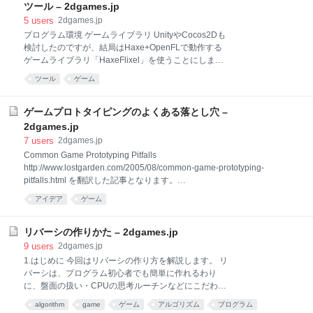
称えることです。良いゲームは、プレイヤーを褒める
ツール – 2dgames.jp
ことが上手で、プレイヤーに「もっと褒められたい」
5
users
2dgames.jp
と思わせ、次回へのプレイ動機（リプレイ価値）を上
プログラム環境 ゲームライブラリ UnityやCocos2Dも
昇することができます。 リプレイ価値を上昇させる
検討したのですが、結局はHaxe+OpenFLで動作する
と、プレイ回数を増やすことができるため、ゲームの
ゲームライブラリ「HaxeFlixel」を使うことにしまし
寿命を長くすることができます。 スコアのタイプ スコ
た。 HaxeFlixelのインストール方法 Macでのゲームラ
アには、 即時評価 一括評価 の２つのタイプがありま
ツール
ゲーム
イブラリは他にも色々あるので、好きな言語が使える
す 即時評価 アクションを起こすたびに、それをスコア
環境を選ぶといいですね。 IDE Haxeを使用すること
として評価する方法です。 敵を倒した アイテムを取
となり消去法でIntellij IDEAを選択しましたが、各種シ
ゲームプロトタイピングのよくある落とし穴 –
ョートカットキーやGithub連携など便利な機能がたく
2dgames.jp
さんあって、意外に使えることが分かり結構気に入っ
7
users
2dgames.jp
ています。 Intellij IDEA でも、Xcodeが使える環境で
Common Game Prototyping Pitfalls
あればXcodeを使うのが無難な気もしています。 エデ
http://www.lostgarden.com/2005/08/common-game-prototyping-
ィタ テキストエディタ Macでは、Sublime Text 2をメ
pitfalls.html を翻訳した記事となります。
インで使っています。 長い間、秀丸を使っていたので
━━━━━━━━━━━━━━━━ 私はゲームのプロトタイプの利点と
慣れるのが大変でしたが、Package Cont
アイデア
ゲーム
処理を記述した以前の記事で、いくつかの時間を費やしてきました。あ
なたが、より革新的なゲームの仕組みを作り、早期に悪いコンセプトを
取り除き、最終的な製品は高い習慣性によるものであることを確認する
リバーシの作りかた – 2dgames.jp
のに役立つはずです。どんな良い手法にも欠点があるのと同様に、プロ
9
users
2dgames.jp
トタイプにも成熟した開発者にとっていくつかの注目すべき落とし穴と
1.はじめに 今回はリバーシの作り方を解説します。 リ
欠点があります。 どのようにしてプロトタイプを成功させることができ
バーシは、プログラム初心者でも簡単に作れるわり
るのか―― あなたのプログラマーは、DirectX9のクールなエンジンを作
に、盤面の扱い・CPUの思考ルーチンなどにこだわれ
るのに8ヶ月、それ以外に4ヶ月かかり
ば、凝ったプログラムができる、なかなか面白い題材
algorithm
game
ゲーム
アルゴリズム
プログラム
です。 2.盤面の設計 まず、リバーシの盤面の設計をし