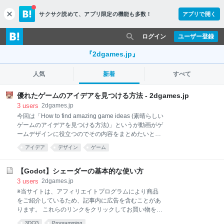
サクサク読めて、
アプリ限定の機能も多数！
アプリで開く
c
l
o
ログイン
ユーザー登録
s
e
『2dgames.jp』
人気
新着
すべて
優れたゲームのアイデアを見つける方法 - 2dgames.jp
3
users
2dgames.jp
今回は「How to find amazing game ideas (素晴らしい
ゲームのアイデアを見つける方法)」というが動画がゲ
ームデザインに役立つのでその内容をまとめたいと思
います。 動画の概要 この動画は大まかに以下の3つの
アイデア
デザイン
ゲーム
パートに整理できます。 ゲームアイデアの発想法 10
のアイデア発想のヒント アイデアの検証方法 1. ゲー
ムアイデアの発想法（4つの源泉） ゲームのアイデア
【Godot】シェーダーの基本的な使い方
は何もないところからは生まれません。 そこでアイデ
3
users
2dgames.jp
アを発想する方法として以下の発想法があります。 ①
※当サイトは、アフィリエイトプログラムにより商品
他のゲームから発想する (Other Games) ② ジャンルか
をご紹介しているため、記事内に広告を含むことがあ
ら発想する (Using Genres) ③ メカニクスから発想す
ります。 これらのリンクをクリックしてお買い物をす
る (Make Mechanics) ④ 体験・テーマから発想する
ることで、このサイトを支援することができます。
3DCG
Programming