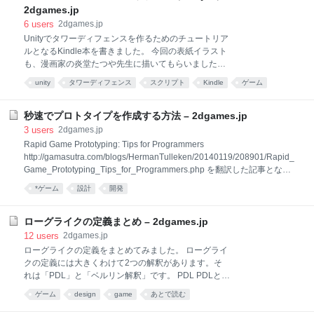
（たぶん）の内容となりました。詳細に手順を記載し
2dgames.jp
ていますので、手順通りに進めることで誰でもタワー
6
users
2dgames.jp
ディフェンスを作ることができます。 ■対象読者 誰で
Unityでタワーディフェンスを作るためのチュートリア
も作れる……、というのが本書の売りですが、
ルとなるKindle本を書きました。 今回の表紙イラスト
GameMaker:Studioの基本的な機能やGMLについて、
も、漫画家の炎堂たつや先生に描いてもらいました。
ある程度の理解や慣れは必要です。そのため対象読者
いつも素晴らしいイラストをありがとうございます！
は「Unity中級者以上」とさせていただきます。具体的
unity
タワーディフェンス
スクリプト
Kindle
ゲーム
本のタイトルは「タワーディフェンスのつくりかた
には以下の条件を満たしている必要があります。
Unity5.0編」です。 内容は、Unityでタワーディフェン
GameM
スを丸々1本作るという、今までにない試み（たぶ
秒速でプロトタイプを作成する方法 – 2dgames.jp
ん）の内容となりました。詳細に手順を記載していま
3
users
2dgames.jp
すので、手順通りに進めることで誰でもタワーディフ
Rapid Game Prototyping: Tips for Programmers
ェンスを作ることができます。 ■対象読者 誰でも作れ
http://gamasutra.com/blogs/HermanTulleken/20140119/208901/Rapid_
る……、というのが本書の売りですが、Unityの2D機
Game_Prototyping_Tips_for_Programmers.php を翻訳した記事となり
能について、ある程度の理解や慣れは必要です。その
ます。 ━━━━━━━━━━━━━━━━ 2013年11月、私と2人の同
*ゲーム
設計
開発
ため、対象読者は「Unity中級者以上」とさせていただ
僚は30ものゲームを作成しました。私は以前にもいくつかのゲームのプ
きます。具体的には以下の条件を満たしている必要が
ロトタイピングを作っていますが、このような短期間で非常に多くのゲ
あります。 Unityの基本的な操作を理解している Unity
ームを作ったことは、私に新しい洞察を与えました。 この記事では、
ローグライクの定義まとめ – 2dgames.jp
の2D機能の基本的な
TIPSという形式で、これらの観察を集めました。 プロトタイプを記述す
12
users
2dgames.jp
るより一般的な視点については、 「7日間でゲームプロトタイプする方
ローグライクの定義をまとめてみました。 ローグライ
法(How to Prototype a Game in Under 7 D
クの定義には大きくわけて2つの解釈があります。そ
れは「PDL」と「ベルリン解釈」です。 PDL PDLと
は、ローグライクのコアな要素である「Procedual(自
ゲーム
design
game
あとで読む
動生成)」と「Death(死)」、「Labyrinth(迷宮)」の頭
文字をとったものです。以下の図は、ローグライクラ