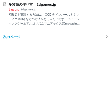
け自由度が高いので、自分だけの音を作りたい人に是
イルであればINIファイルやYAMLが有利ですが、
多関節の作り方 – 2dgames.jp
非ともオススメします。 ちなみに、こちらにSWaveの
RPG・SLGのような巨大なデータベースを扱うゲーム
3
users
2dgames.jp
使い方をまとめて
ではExcelが便利です。（本当に巨大なデータベースを
多関節を実現する方法は、 CCD法 インバースキネマ
使うMMORPGのようなジャンルでは、Oracleのよう
ティクス(IK) などの方法があるみたいです。 シューテ
なリレーショナルデータベースを使うべきですけ
ィングゲームアルゴリズムマニアックス(Cmagazine)
ど…） 表形式のデータを使うゲーム 表形式のデータを
にIKでの実装方法がのっているのでIKでやってみま
使うようなゲームをリストアップしてみます。 RPGの
す。 インバースキネマティクスとは？ 末端部分の位置
敵テーブル RPGのアイテムテーブル SLGのユニット
次のページ
を先に決めて、 その関節の末端位置を実現するための
パラメータ ステージ情報管理 例えば、RPGのアイテ
親となる関節の角度を簡易的に逆計算する手法 とのこ
ムテーブルの例です。 特
とです。(Wikipediaより) 多関節の目的 例えば、触手
みたいなものを作るとします。 丸いのを関節としま
す。「根元」は壁に固定されています。 で、やりたい
のは、「先端」をプレイヤーめがけて移動させる方法
です。 ここで、「先端」をそのままプレイヤーに移動
させてしまうと、関節と関節の間の距離が離れてしま
います。まあ、触手であれば、それでもいいのです
が、これが人間(か何かの生物)の場合、不自然に腕が
伸びてしまい、リアリティがな