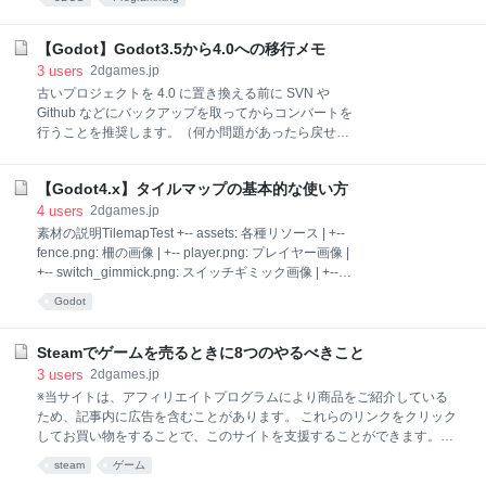
(The Experience) ① 他のゲームから発想する (Other
Games) この方法は「既存のゲ
【Godot】Godot3.5から4.0への移行メモ
3
users
2dgames.jp
古いプロジェクトを 4.0 に置き換える前に SVN や
Github などにバックアップを取ってからコンバートを
行うことを推奨します。（何か問題があったら戻せる
ように。またコンバート前と比較するために） プロジ
ェクトの自動コンバート プロジェクトマネージャーか
【Godot4.x】タイルマップの基本的な使い方
ら古いプロジェクトファイルを開くと、自動で最新の
プロジェクトへコンバートするかどうかのダイアログ
4
users
2dgames.jp
が表示されます（直接 project.godot を開くとコンバー
素材の説明TilemapTest +-- assets: 各種リソース | +--
トダイアログは表示されません）。 Godot のプロジェ
fence.png: 柵の画像 | +-- player.png: プレイヤー画像 |
クトマネージャーから プロジェクトファイルを開きま
+-- switch_gimmick.png: スイッチギミック画像 | +--
す 古いバージョンには戻せないからバックアップを取
tile_set.png: タイルセット画像 | +-- src: シーンとスク
Godot
っておいてね、 といった警告が表示されます ただ
リプト | +-- Common.gd: 共通スクリプト | +--
「Convert Full Project」を選ぶと最新のバージョンへ
FenceGimmick.tscn: 柵ギミックシーン | +-- Player.gd:
の置き換えが行われるのですが、一部正常に置き換え
プレイヤースクリプト | +-- Player.tscn: プレイヤーシ
Steamでゲームを売るときに8つのやるべきこと
られないことがあったので、それの解決方法を書いて
ーン | +-- SwitchGimmick.gd: スイッチギミックスクリ
3
users
2dgames.jp
いきま
プト | +-- SwitchGimmick.tscn: スイッチギミックシー
※当サイトは、アフィリエイトプログラムにより商品をご紹介している
ン | +-- Main.gd: メインシーンスクリプト +-- Main.ts
ため、記事内に広告を含むことがあります。 これらのリンクをクリック
してお買い物をすることで、このサイトを支援することができます。
Godot Engineで2番目に作ったゲームで 1000ドル (約13万円) の売上を
steam
ゲーム
達成した…という reddit の投稿があったのでまとめてみました My