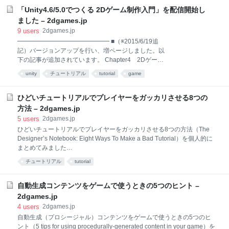
イクゲームをPDLとベルリン解釈で比較したもので
「Unity4.6/5.0でつくる 2Dゲーム制作入門」を配信開始し
す。 すべてのゲームがPDLの要素を満たしており、
ました – 2dgames.jp
PDLを満たしていると「ローグ性が強い」と言えま
9
users
2dgames.jp
す。 ベルリン解釈 ベルリン解釈というのは、「ローグ
━━━━━━━━━━━━━━━ ■（※2015/6/19追
ライクはこんな要素が必要だよね」ということを話し
記）バージョンアップを行い、増ページしました。以
合って決めた定義だそうです。 Berlin Interpretation こ
下の記事が追加されています。 Chapter4 2Dゲーム
のページの内容を翻訳してみました。 ■一般原則 ロー
を作るときに知っておきたいコンポーネント・クラス
グライクゲームはゲームジャンルの1つです。単なる
unity
チュートリアル
tutorial
game
Chapter5 uGUI入門 サポート掲示板のURLを追記
ローグのような、という意味ではありません。ローグ
■（※2015/10/15追記) 第一版を購入された方へのご連
ラ
絡 改訂版の入手方法は、お手数となりますが、以下の
ひどいチュートリアルでプレイヤーをガッカリさせる8つの
ページなどを参考に手動で更新が必要となります。
方法 – 2dgames.jp
http://petite-lettre.com/blog/archives/1301 これは、
5
users
2dgames.jp
2013年あたりから自動更新の審査基準が厳しくなった
ひどいチュートリアルでプレイヤーをガッカリさせる8つの方法（The
ためで、本に大きな不具合がない限り自動更新の審査
Designer’s Notebook: Eight Ways To Make a Bad Tutorial）を個人的に
が通らなくなったためとなります。 ■（※2015/10/15
まとめてみました
追記) 3Dサウンドの設定について シューティング作成
http://www.gamasutra.com/view/feature/6406/the_designers_notebook_
のチュートリアルで「3Dサウンドの設定を無効にす
チュートリアル
tutorial
eight_.php はじめに 近年のゲームは大型化・複雑化に伴い、ルールや操
る」と
作が難しいものとなりました。そのためチュートリアルでゲームのルー
ルや操作を学ぶことが不可欠となっています。しかしチュートリアルを
自動生成コンテンツをゲームで使うときの5つのヒント –
理解させようとするあまり、それが楽しくないゲームが増えてしまって
2dgames.jp
いるのも事実です。そんなガッカリさせられるチュートリアルのポイン
4
users
2dgames.jp
トは以下の8つです。 チュートリアルを強制しろ たくさん読ませろ わか
自動生成（プロシージャル）コンテンツをゲームで使うときの5つのヒ
りにくい説明にしろ 手順を省略せよ 失敗時は多くの罰を与え
ント（5 tips for using procedurally-generated content in your game）を