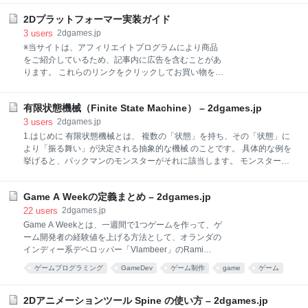
Godot game released a year ago and earned $1 000, here’s how I did it
(Godotでゲームを作って、1年間で 1000ドルを稼いだ方法) Dark Sheep
2Dプラットフォーマー実装ガイド
(出展：Daisy Games) 見た目もシンプルで、ゲーム内容もほぼ倉庫番…
3
users
2dgames.jp
というオールドタイプのゲームにも関わらず、個人開発としてはそれな
※当サイトは、アフィリエイトプログラムにより商品
りの売上を達成しているので、初めてゲームを発売してみよう…と考え
をご紹介しているため、記事内に広告を含むことがあ
ている方
ります。 これらのリンクをクリックしてお買い物をす
ることで、このサイトを支援することができます。
有限状態機械（Finite State Machine） – 2dgames.jp
3
users
2dgames.jp
1.はじめに 有限状態機械とは、 複数の「状態」を持ち、その「状態」に
より「振る舞い」が決定される抽象的な機械 のことです。 具体的な例を
挙げると、パックマンのモンスターがそれに該当します。 モンスター
は、 移動 追跡 逃避 ３つの「状態」を持ちます。 そして、これらに対応
して、 ランダムに歩き回る パックマンを追いかける （パワーエサを取
Game A Weekの定義まとめ – 2dgames.jp
ると）パックマンから逃げ回る という「振る舞い」を行います。 また、
有限状態機械はキャラだけでなく、シーンにも適用することができま
22
users
2dgames.jp
す。 例えば、タイトルシーンに以下の「状態」を持たせます。 初期化
Game A Weekとは、一週間で1つゲームを作って、ゲ
フェードイン メイン スタートボタン押下 フェードアウト 終了 さては
ーム開発者の経験値を上げる方法として、オランダの
て、このような有限状態機械を使うと何が嬉しいのかというと、 分かり
インディー系デベロッパー「Vlambeer」のRami
やすい 実装しやすい デバッグしやすい（状態が明確なため） というこ
Ismail氏が提唱したものです。 Gamasutra: Rami
ゲームプログラミング
GameDev
ゲーム制作
game
ゲーム
とがあるためです。 逆にデメリットは、状態遷移をJump
Ismail's Blog – Game A Week: Getting Experienced At
あとで読む
Failure Rami Ismail氏は「Vlambeer」の共同設立者で
あるJan Willem氏が圧倒的なゲーム開発・ゲームデザ
2Dアニメーションツール Spine の使い方 – 2dgames.jp