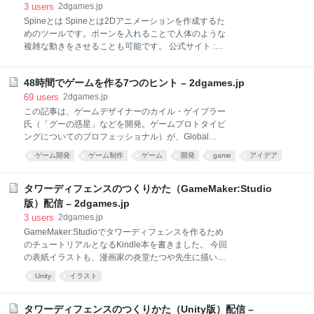
インをする力を持っており、それは「数百ものプロト
3
users
2dgames.jp
タイプを作り、失敗を繰り返しながら経験を積んだ」
Spineとは Spineとは2Dアニメーションを作成するた
からだということに気がつきました。そして、それを
めのツールです。ボーンを入れることで人体のような
実践するための方法の1つとして「Game A Week」を
複雑な動きをさせることも可能です。 公式サイト :
提唱しました。 ■定義 Rami Ismail氏が提唱する
Spine ゲーム用 2D アニメーション ソフトウェア 対応
「Game A Week」の定義は以下のとおりです。 1. 毎
プラットフォームの多さが圧巻で、Cocos2D / Unityは
週ゲームを
48時間でゲームを作る7つのヒント – 2dgames.jp
もちろんのことマイナーな環境(GameMaker:Studioな
ど)でも動作するのが魅力ではないかと思います。 画
69
users
2dgames.jp
面レイアウトの説明 簡単に画面レイアウトを説明しま
この記事は、ゲームデザイナーのカイル・ゲイブラー
す メニュー : ここをクリックするとプロジェクトの保
氏（「グーの惑星」などを開発。ゲームプロトタイピ
存やエクスポートができます モード切り替え :
ングについてのプロフェッショナル）が、Global
「SETUP」と「ANIMATION」の2つのモードを切り替
Game Jam 第1回(2009)で行った基調講演の内容を個
ゲーム開発
ゲーム制作
ゲーム
開発
game
アイデア
えます Treeビュー : 配置する画像データやボーン構造
人的にまとめたものです。 なお、日本語訳がついた動
の管理をします 簡単なアニメーションを作る 今回は簡
文章
lifehacks
dev
画が YouTube にアップロードされていて、この記事
単な拡大アニメーションを作ってみます。使用する画
はそれを参考にしています Click here to view the
タワーディフェンスのつくりかた（GameMaker:Studio
像は以下のものを使います。 画
embedded video. 48時間内にゲームを作る意味 厳し
版）配信 – 2dgames.jp
い時間内にゲームを作るやりかたは、斬新なゲーム体
3
users
2dgames.jp
験をつくりだすのに一番いい方法です。 例えば、ゲー
GameMaker:Studioでタワーディフェンスを作るため
ムジャムから生まれた作品としては、 Audiosurf（音
のチュートリアルとなるKindle本を書きました。 今回
楽ファイルを読み込ませて、その音楽に合わせてステ
の表紙イラストも、漫画家の炎堂たつや先生に描いて
ージが自動生成されるパズルレースゲーム。メタスコ
もらっています。ありがたやー。 本のタイトルは「タ
ア:85点） このゲームはTune Racerという7日間で作
Unity
イラスト
ワーディフェンスのつくりかた GameMaker:Studio
ったプロトタイプをもとにしていま
編」です。 内容は、GameMaker:Studioでタワーディ
フェンスを丸々1本作るという、今までにない試み
タワーディフェンスのつくりかた（Unity版）配信 –