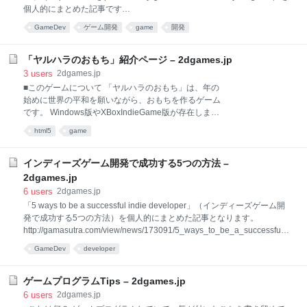
個人的にまとめた記事です
http://www.gamasutra.com/view/news/181853/5_tips_for_using_proced
GameDev
ゲーム開発
game
開発
urallygenerated_content_in_your_game.php 重要なポイントは以下の5
つです。 ランダムに頼り過ぎない ランダム性の理不尽さを緩和する 偏
りを意図的に入れる デバッグ機能を充実させる 別の何かと組み合わせる
「ヤルハラのおもち」紹介ページ – 2dgames.jp
①ランダムに頼り過ぎない すべてを自動生成にするのは必ずしも最良と
3
users
2dgames.jp
は限りません。ゲームメカニクスに適合する部分に絞って自動生成を行
■このゲームについて 「ヤルハラのおもち」は、年の
います。例えば通常は固定コンテンツのレベルを用意し、ゲームプレイ
始めに世界の平和を願いながら、おもちを作るゲーム
に影響に出な
です。 Windows版やXBoxIndieGame版が存在します
が、HTML5版が存在しなかったので移植をしてみまし
html5
game
た。 ■更新履歴 2015.1.1 v1.00 公開 ■ダウンロード
http://2dgames.jp/html5/yarhalla_no_omoti/ (HTML5
版) ■操作方法 NEXTボタン：次のおもちを出現させま
インディーズゲーム開発で成功する5つの方法 –
す DROPボタン：おもちを落下させます なおカーソル
2dgames.jp
キー「→」「↓」でも操作が可能です。 ■遊び方 最下
6
users
2dgames.jp
段に大きなおもち、中段に小さなおもち、上段にみか
「5 ways to be a successful indie developer」（インディーズゲーム開
んを乗せると成功となります。失敗するとゲームオー
発で成功する5つの方法）を個人的にまとめた記事となります。
バーとなります。 こちらの動画を見るとどんなゲーム
http://gamasutra.com/view/news/173091/5_ways_to_be_a_successful_i
であるかが、よく分かると思います。
ndie_developer.php インディーズゲームのシーンで成功するための5つ
■GameMaker:Studioプロジェクトファイル
GameDev
developer
の重要なポイントは以下となります。 一人だけで作るな 自分の強みに注
GameMake
力せよ 小さなゲームをたくさん作って経験を積め 大手パブリッシャーが
やらないことをやれ 作ったゲームの良い点は次に引き継ぎ、悪い点は改
ゲームプログラムTips – 2dgames.jp
善せよ これらについて、個人的な意見も加えてより詳しく説明をしてい
6
users
2dgames.jp
きます。 ①一人だけで作るな ゲームは少人数で作ると尖ったゲームにな