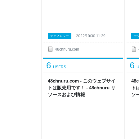
2022/10/30 11:29
テクノロジー
テ
48chnuru.com
6
6
USERS
U
48chnuru.com - このウェブサイ
48
トは販売用です！ - 48chnuru リ
トは
ソースおよび情報
ソ