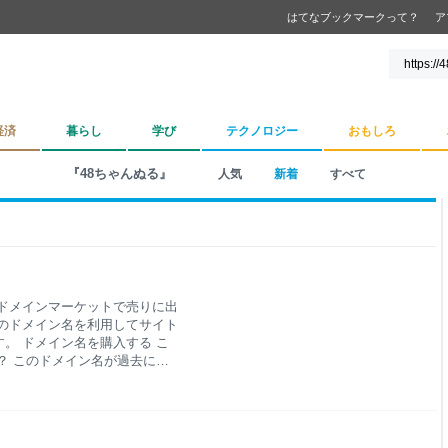
はてなブックマークって？
ア
経済
暮らし
学び
テクノロジー
おもしろ
『48ちゃんぬる』
人気
新着
すべて
ドメインマーケットで売りに出
のドメイン名を利用してサイト
。 ドメイン名を購入する こ
？ このドメイン名が過去にど
調べることができます。 推定
る過去の検索エンジンからの集
 結果を見る WEBサイトの履
で運営されていたサイトのスナップ