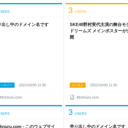
まるごと保存されているため、
ことができます 結果を見る
3
SERS
USERS
り出し中のドメイン名です
SKE48野村実代主演の舞台モ
ドリームズ メインポスターが
開
2022/10/30 11:30
2022/10/30 11:30
クノロジー
エンタメ
48chnuru.com
48chnuru.com
3
SERS
USERS
chnuru.com - このウェブサイ
売り出し中のドメイン名です