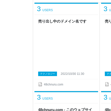
ショットを調べることができます WEBサイトが
どのようなサイトが運営されていたかを正確に知る
3
3
ドメイン登録情報検索 （WHOIS） いつか
USERS
U
売り出し中のドメイン名です
売
2022/10/30 11:30
テクノロジー
テ
48chnuru.com
3
3
USERS
U
48chnuru.com - このウェブサイ
48