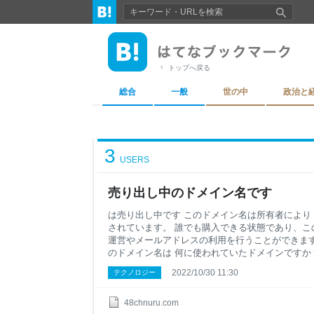
トップへ戻る
総合
一般
世の中
政治と
3
USERS
売り出し中のドメイン名です
は売り出し中です このドメイン名は所有者により
されています。 誰でも購入できる状態であり、こ
運営やメールアドレスの利用を行うことができます
のドメイン名は 何に使われていたドメインですか
のように使用されていたかは以下のようなツールで
2022/10/30 11:30
テクノロジー
流入履歴 （ラッコキーワード） 日本国内におけ
客数（SEOトラフィック）を調べることができます
歴 （WaybackMachine） 過去このドメイン
48chnuru.com