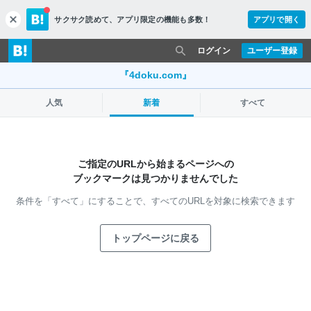
サクサク読めて、
アプリ限定の機能も多数！
アプリで開く
c
l
o
ログイン
ユーザー登録
s
e
『4doku.com』
人気
新着
すべて
ご指定のURLから始まるページへの
ブックマークは見つかりませんでした
条件を「すべて」にすることで、
すべてのURLを対象に検索できます
トップページに戻る