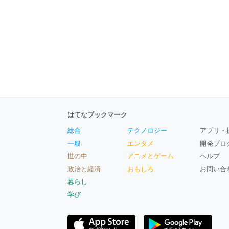
はてなブックマーク
総合
テクノロジー
アプリ・
一般
エンタメ
開発ブロ
世の中
アニメとゲーム
ヘルプ
政治と経済
おもしろ
お問い合
暮らし
学び