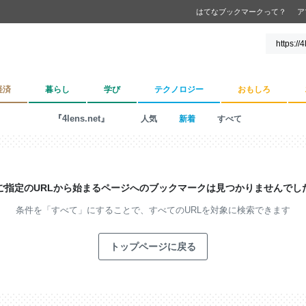
はてなブックマークって？
ア
経済
暮らし
学び
テクノロジー
おもしろ
『4lens.net』
人気
新着
すべて
ご指定のURLから始まるページへの
ブックマークは見つかりませんでし
条件を「すべて」にすることで、
すべてのURLを対象に検索できます
トップページに戻る