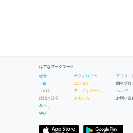
はてなブックマーク
総合
テクノロジー
アプリ・
一般
エンタメ
開発ブロ
世の中
アニメとゲーム
ヘルプ
政治と経済
おもしろ
お問い合
暮らし
学び