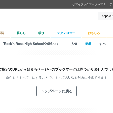
はてなブックマークって？
ア
経済
暮らし
学び
テクノロジー
おもしろ
『Rock'n Rose High School☆696hs』
人気
新着
すべて
ご指定のURLから始まるページへの
ブックマークは見つかりませんでし
条件を「すべて」にすることで、
すべてのURLを対象に検索できます
トップページに戻る