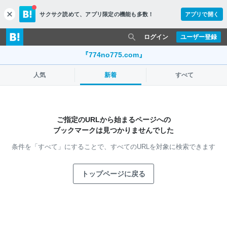
サクサク読めて、
アプリ限定の機能も多数！
アプリで開く
c
l
o
ログイン
ユーザー登録
s
e
『774no775.com』
人気
新着
すべて
ご指定のURLから始まるページへの
ブックマークは見つかりませんでした
条件を「すべて」にすることで、
すべてのURLを対象に検索できます
トップページに戻る