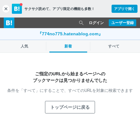
サクサク読めて、
アプリ限定の機能も多数！
アプリで開く
c
l
o
ログイン
ユーザー登録
s
e
『774no775.hatenablog.com』
人気
新着
すべて
ご指定のURLから始まるページへの
ブックマークは見つかりませんでした
条件を「すべて」にすることで、
すべてのURLを対象に検索できます
トップページに戻る