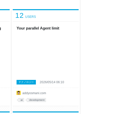
12
USERS
g
Your parallel Agent limit
2026/05/14 06:10
テクノロジー
addyosmani.com
ai
development