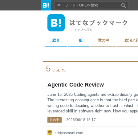
トップへ戻る
総合
一般
世の中
政治と
5
USERS
Agentic Code Review
June 15, 2026 Coding agents are extraordinarily go
The interesting consequence is that the hard part
writing code to deciding whether to trust it, whic
leveraged skill in software right now. How you ap
who you are: a solo developer with no users and a
2026/06/18 15:17
世の中
old appl
addyosmani.com