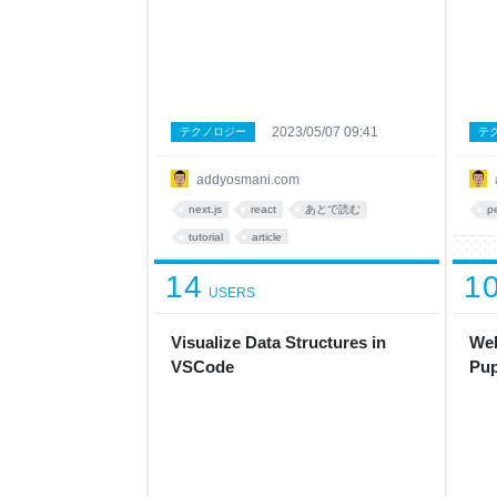
2023/05/07 09:41
テクノロジー
テ
addyosmani.com
next.js
react
あとで読む
p
tutorial
article
14
1
USERS
Visualize Data Structures in
Web
VSCode
Pup