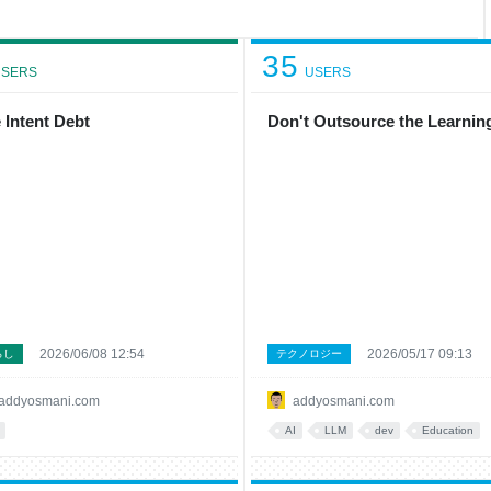
35
SERS
USERS
 Intent Debt
Don't Outsource the Learnin
2026/06/08 12:54
2026/05/17 09:13
らし
テクノロジー
addyosmani.com
addyosmani.com
AI
LLM
dev
Education