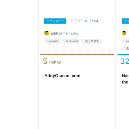
2020/09/18 17:04
テクノロジー
テ
addyosmani.com
vscode
techfeed
あとで読む
p
5
3
USERS
AddyOsmani.com
Nat
the