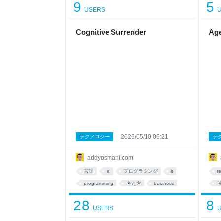
9
5
USERS
U
Cognitive Surrender
Age
2026/05/10 06:21
テクノロジー
テ
addyosmani.com
言語
ai
プログラミング
it
r
programming
考え方
business
28
8
USERS
U