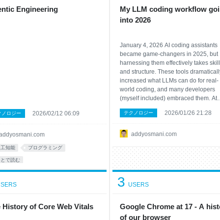
ntic Engineering
My LLM coding workflow go
into 2026
January 4, 2026 AI coding assistants
became game-changers in 2025, but
harnessing them effectively takes skill
and structure. These tools dramaticall
increased what LLMs can do for real-
world coding, and many developers
(myself included) embraced them. At
Anthropic, for example, engineers
2026/01/26 21:28
2026/02/12 06:09
テクノロジー
クノロジー
adopted Claude Code so heavily that
today ~90% of the code for Claude C
is written by Claude Code itself.
addyosmani.com
addyosmani.com
人工知能
プログラミング
あとで読む
3
SERS
USERS
 History of Core Web Vitals
Google Chrome at 17 - A hist
of our browser