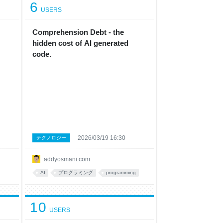
6
USERS
Comprehension Debt - the
hidden cost of AI generated
code.
2026/03/19 16:30
テクノロジー
addyosmani.com
AI
プログラミング
programming
10
USERS