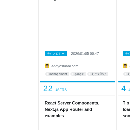
2026/01/05 00:47
テクノロジー
テ
addyosmani.com
management
google
あとで読む
22
4
USERS
U
React Server Components,
Tip
Next.js App Router and
loa
examples
soo