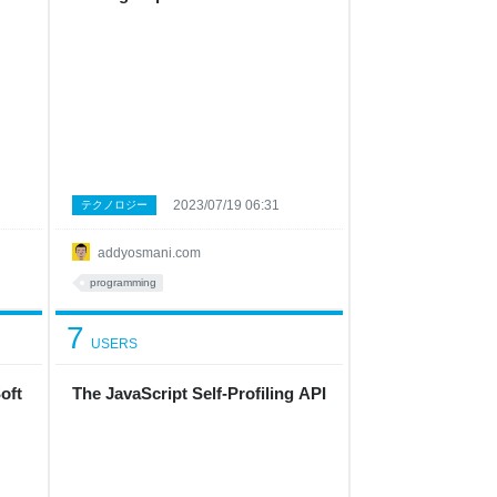
2023/07/19 06:31
テクノロジー
addyosmani.com
programming
7
USERS
oft
The JavaScript Self-Profiling API