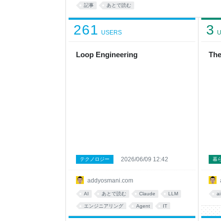
記事
あとで読む
261
3
USERS
U
Loop Engineering
The
2026/06/09 12:42
テクノロジー
暮
addyosmani.com
AI
あとで読む
Claude
LLM
ai
エンジニアリング
Agent
IT