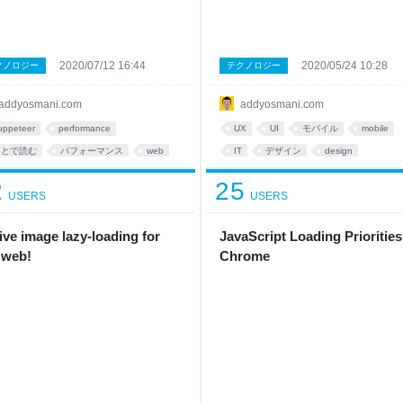
2020/07/12 16:44
2020/05/24 10:28
クノロジー
テクノロジー
addyosmani.com
addyosmani.com
uppeteer
performance
UX
UI
モバイル
mobile
あとで読む
パフォーマンス
web
IT
デザイン
design
プログラミング
あとで読む
2
25
USERS
USERS
ive image lazy-loading for
JavaScript Loading Priorities
 web!
Chrome