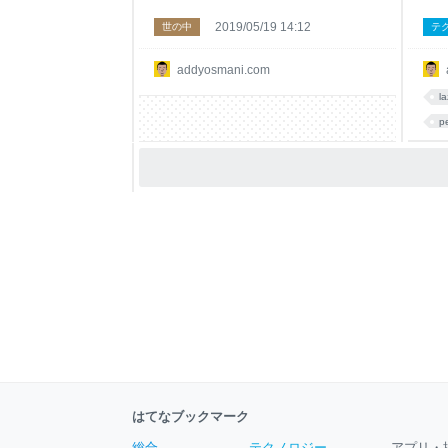
2019/05/19 14:12
世の中
テ
addyosmani.com
l
p
G
はてなブックマーク
総合
テクノロジー
アプリ・