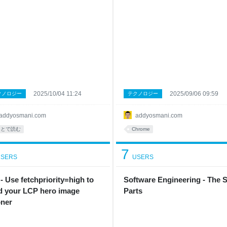
2025/10/04 11:24
2025/09/06 09:59
クノロジー
テクノロジー
addyosmani.com
addyosmani.com
あとで読む
Chrome
7
SERS
USERS
 - Use fetchpriority=high to
Software Engineering - The S
d your LCP hero image
Parts
ner