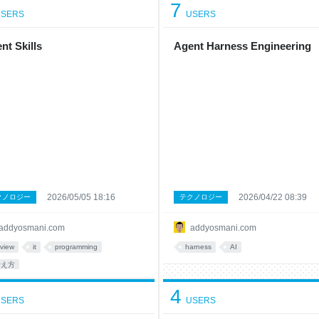
7
SERS
USERS
nt Skills
Agent Harness Engineering
2026/05/05 18:16
2026/04/22 08:39
クノロジー
テクノロジー
addyosmani.com
addyosmani.com
eview
it
programming
harness
AI
考え方
4
SERS
USERS