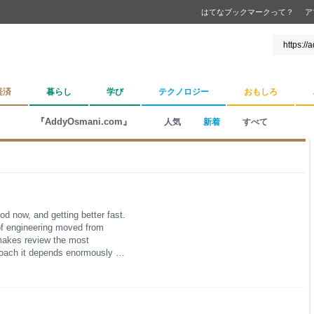
はてなブックマークって？
ア
経済
暮らし
学び
テクノロジー
おもしろ
『AddyOsmani.com』
人気
新着
すべて
od now, and getting better fast.
 of engineering moved from
h makes review the most
proach it depends enormously on
 team maintaining a ten-year-