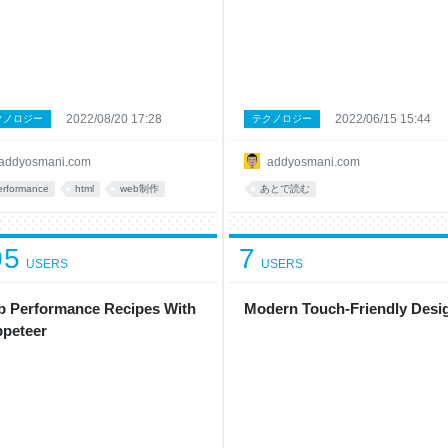
2022/08/20 17:28
2022/06/15 15:44
クノロジー
テクノロジー
addyosmani.com
addyosmani.com
erformance
html
web制作
あとで読む
05
7
USERS
USERS
 Performance Recipes With
Modern Touch-Friendly Desi
peteer