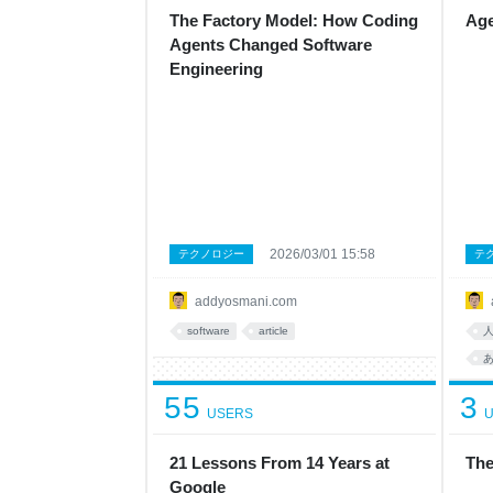
The Factory Model: How Coding
Age
Agents Changed Software
Engineering
2026/03/01 15:58
テクノロジー
テ
addyosmani.com
software
article
55
3
USERS
U
21 Lessons From 14 Years at
The
Google