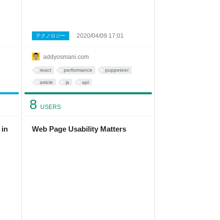
2020/04/09 17:01
テクノロジー
addyosmani.com
react
performance
puppeteer
article
js
api
8
USERS
 in
Web Page Usability Matters