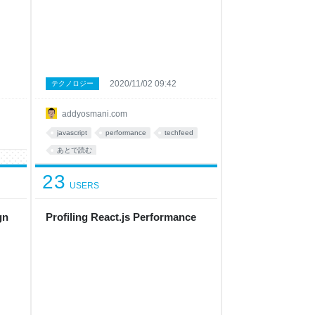
2020/11/02 09:42
テクノロジー
addyosmani.com
javascript
performance
techfeed
あとで読む
23
USERS
gn
Profiling React.js Performance