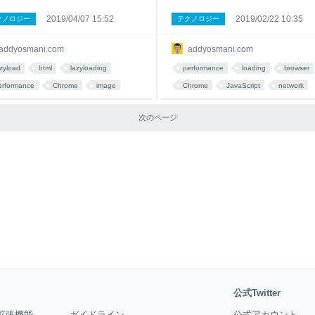
2019/04/07 15:52
2019/02/22 10:35
クノロジー
テクノロジー
addyosmani.com
addyosmani.com
azyload
html
lazyloading
performance
loading
browser
erformance
Chrome
image
Chrome
JavaScript
network
oogle
Pocket
article
次のページ
公式Twitter
拡張機能
ガイドライン
公式アカウント