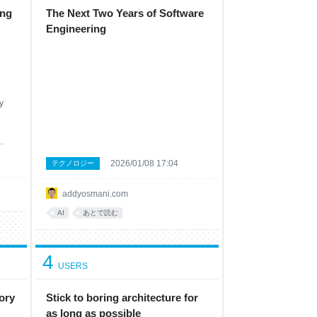
ing
The Next Two Years of Software
Engineering
y
2026/01/08 17:04
テクノロジー
ode
addyosmani.com
AI
あとで読む
4
USERS
ory
Stick to boring architecture for
as long as possible