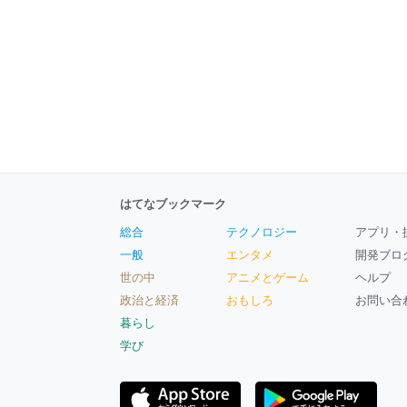
はてなブックマーク
総合
テクノロジー
アプリ・
一般
エンタメ
開発ブロ
世の中
アニメとゲーム
ヘルプ
政治と経済
おもしろ
お問い合
暮らし
学び