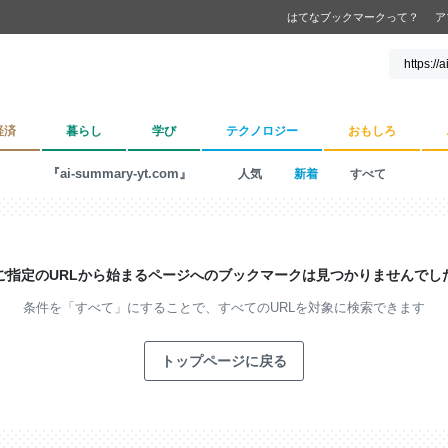
はてなブックマークって？
ア
経済
暮らし
学び
テクノロジー
おもしろ
『ai-summary-yt.com』
人気
新着
すべて
ご指定のURLから始まるページへの
ブックマークは見つかりませんでし
条件を「すべて」にすることで、
すべてのURLを対象に検索できます
トップページに戻る