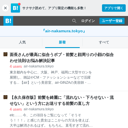
サクサク読めて、
アプリ限定の機能も多数！
アプリで開く
c
l
o
ログイン
ユーザー登録
s
e
『air-nakamura.tokyo』
人気
新着
すべて
面長さんが最高に似合うボブ・前髪と顔周りの小顔の似合
わせ法則/お悩み解決記事
4
users
air-nakamura.tokyo
東京都内を中心に、大阪、神戸、福岡に大型サロンを
展開し、雑誌やCM・ファッションショーなどで活躍
する... 【air】という美容室、air-GINZAの美容師・中
村有佑と申します。 以後、お見知りおきを。 私が担当
させていただくお客様は「ボブ」の方が非常に多く、
【永久保存版】前髪を綺麗に「流れない・下ろせない・流
日々お悩みや相談を伺った上で「共に解決していく」
というサロンワークを行っております。 やはり皆様が
せない」という方にお送りする前髪の直し方
多くのお悩みをお持ちなんですよね。 こちらでもそん
4
users
air-nakamura.tokyo
なお悩みを少しでも解消し、『多くの方にポジティブ
etc……. 今、この項目をご覧になって「そうそ
に似合うヘアスタイル(ボブ)を選んで楽しんでいただ
う！！！」と感じた貴女はここからの方法を使えば、
きたい』という想いから日々のサロンワークにてお客
大半は解消されるはず。 もちろん、直毛すぎて流れな