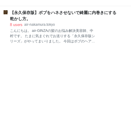
様にお伝えしていることや考えを記事として書かせて
い、、、など、根本的な原因に対する解決策は別にご
いただくことにしました。 いいですか？決してSEO対
紹介させていただきますが、日本人の７割以上はクセ
策ではありませんよ。 では第二弾いきます。 面長さん
【永久保存版】ボブをハネさせないで綺麗に内巻きにする
をお持ちなので、当てはまる項目が必ずある、、、は
が最高に似合うボブ・前髪と顔周りの似合わせ法則
ず！！ それでは、実際にご自身でできる範囲のアイテ
乾かし方。
「ボブにしてみたいけど、、、私って面長だから
ムのみを使いつつ、「分かりやすく簡単に」前髪を扱
8
users
air-nakamura.tokyo
いやすくできる内容をお伝えしてまいりたいと思いま
こんにちは。 air-GINZAの髪のお悩み解決美容師、中
す。 最後まで宜しくお願いいたします。 前髪が浮きや
村です。 たまに気まぐれでお送りする「永久保存版シ
すい人の解決方法 まずは「前髪が浮きやすい人」です
リーズ」がやってまいりました。 今回はボブのヘアス
ね。 ◆使うものは「ドライヤー」 ドライヤー。 そ
タイルにおいて一番の大敵であろう「ハネる」という
う、これだけです。 では見てみましょう。 フロントは
現象を撃退する方法をお教えしたいと思います。 ＊
内側に浮いてしまう生えグセがあり、、、 そう。ここ
「えっ、巻けばいいのに」 ＊「パーマすればいいの
ですね。 横から見ると ほら。すごい上を向いて生えて
に」 ノンノンノン。 今までの僕のエントリーを読んで
いるため浮いているのがよく分かりますよね。 ◆前髪
くださっている方はお分かりでしょうが、一番大切な
が浮きや
のは「根元」ですよ。 ね、も、と。 というわけで、典
型的なハネやすいボブをご紹介したいと思います。 後
ろがハネやすい理由 「後ろがハネ子さん」です。 こう
いう方、非常に多いんですよね。 この方の場合、ハネ
る理由は簡単です。 上の短い部分が収まる部分で裾の
髪を押してしまい、裾が外にハネてしまうんですよ
ね。 「トップにボリュームを」と言って、無駄にレイ
ヤー(段)を入れると、こういったことになりやすい