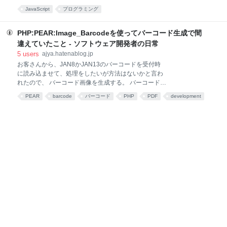
=>mediaフォルダとたどれば、動画ファイルが見つか
cc ことの起こり Webの画面では、新規入力をしよう
JavaScript
プログラミング
ります。 ファイル名が連番になっているので、複数挿
とすると、別ウィンドウ＝子ウィンドウが開いて入力
入されていた場合は面
し、登録ボタンを押すと、子ウィンドウが閉じる仕組
みがある。 子ウィンドウが閉じるだけなら問題ない
PHP:PEAR:Image_Barcodeを使ってバーコード生成で間
が、一覧表があって、子ウィンドウが閉じたら、登録
違えていたこと - ソフトウェア開発者の日常
された内容を反映したいときがある。 子ウィンドウが
5
users
ajya.hatenablog.jp
閉じるときに、JavaScriptで
お客さんから、JAN8かJAN13のバーコードを受付時
window.opener.location.reload(); window.close(); とす
に読み込ませて、処理をしたいが方法はないかと言わ
れば、 親ウィンドウは再読込みされて、子ウィンドウ
れたので、 バーコード画像を生成する。 バーコード画
は閉じられる。 これで問題なければいいが、今回は親
像を埋め込んだPDFを生成する。 PDFをメールに添付
ウィンドウ側に検索機能があって、POSTパラメータ
PEAR
barcode
バーコード
PHP
PDF
development
して対象者に送る。 添付のPDFを印刷してもってきて
で処理
画像
web
もらい、受付でバーコードを読み込ませる。 という案
を考えた。 バーコードの生成だけしたことなかったの
で、できるのか試してみた。 バーコード生成を試す
PHPで動作しているシステムに追加する必要があるの
で、生成方法をさがしたら、PEARのImage_Barcode
でJAN13と互換があるEAN13が生成できることがわか
った。 導入後、 <?php require_once
'Image/Barcode.php';
Image_Barcode::draw('1234567890123', 'ean13', 'gif');
?> を試してみ