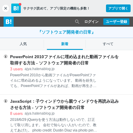
サクサク読めて、
アプリ限定の機能も多数！
アプリで開く
c
l
o
ログイン
ユーザー登録
s
e
『ソフトウェア開発者の日常』
人気
新着
すべて
PowerPoint 2010ファイルに埋め込まれた動画ファイルを
取得する方法 - ソフトウェア開発者の日常
3
users
ajya.hatenablog.jp
PowerPoint 2010から動画ファイルがPowerPointファ
イルに埋め込めるようになっています。 動画を紛失し
ても、PowerPointファイルがあれば、動画が再生され
るので、便利だとは思います。 photo credit: MYANIC
via photopin cc 動画を紛失してしまったときは、
JavaScript：子ウィンドウから親ウィンドウを再読み込み
PowerPoint 2010から取り出すこともできます。 取り
出し方は、マイクロソフトのサイトにも書いてありま
させる方法 - ソフトウェア開発者の日常
すが、まず拡張子を.zipに変更します。 PowerPoint
8
users
ajya.hatenablog.jp
2010 ファイルからファイルまたはオブジェクトを抽
2018/6/29 jQueryを使う方法は動作しないので、訂正
出する - PowerPoint - Office.com 次に、zipファイルに
して取り消します。 会社で知らない人がいたので、教
なっているので、解凍します。 最後に、pptフォルダ
えてあげた。 photo credit: Dustin Diaz via photo pin