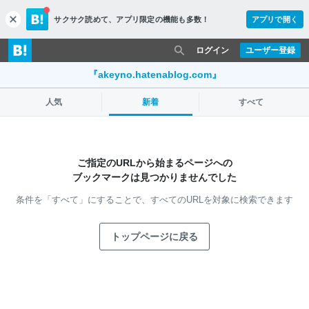
サクサク読めて、
アプリ限定の機能も多数！
アプリで開く
c
l
o
ログイン
ユーザー登録
s
e
『akeyno.hatenablog.com』
人気
新着
すべて
ご指定のURLから始まるページへの
ブックマークは見つかりませんでした
条件を「すべて」にすることで、
すべてのURLを対象に検索できます
トップページに戻る