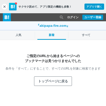
サクサク読めて、
アプリ限定の機能も多数！
アプリで開く
c
l
o
ログイン
ユーザー登録
s
e
『akipapa-fire.com』
人気
新着
すべて
ご指定のURLから始まるページへの
ブックマークは見つかりませんでした
条件を「すべて」にすることで、
すべてのURLを対象に検索できます
トップページに戻る