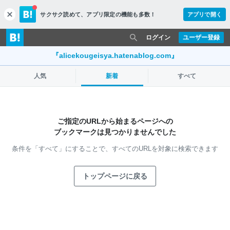
サクサク読めて、
アプリ限定の機能も多数！
アプリで開く
c
l
o
ログイン
ユーザー登録
s
e
『alicekougeisya.hatenablog.com』
人気
新着
すべて
ご指定のURLから始まるページへの
ブックマークは見つかりませんでした
条件を「すべて」にすることで、
すべてのURLを対象に検索できます
トップページに戻る