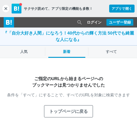
サクサク読めて、
アプリ限定の機能も多数！
アプリで開く
c
l
o
ログイン
ユーザー登録
s
『「自分大好き人間」になろう！40代からの輝く方法 50代でも綺麗
e
な人になる』
人気
新着
すべて
ご指定のURLから始まるページへの
ブックマークは見つかりませんでした
条件を「すべて」にすることで、
すべてのURLを対象に検索できます
トップページに戻る