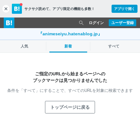
サクサク読めて、
アプリ限定の機能も多数！
アプリで開く
c
l
o
ログイン
ユーザー登録
s
e
『animeseiyu.hatenablog.jp』
人気
新着
すべて
ご指定のURLから始まるページへの
ブックマークは見つかりませんでした
条件を「すべて」にすることで、
すべてのURLを対象に検索できます
トップページに戻る