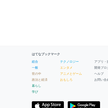
はてなブックマーク
総合
テクノロジー
アプリ・
一般
エンタメ
開発ブロ
世の中
アニメとゲーム
ヘルプ
政治と経済
おもしろ
お問い合
暮らし
学び