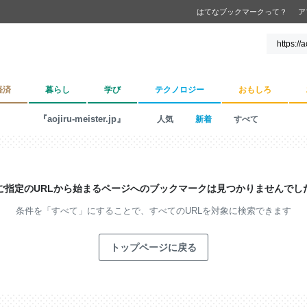
はてなブックマークって？
ア
経済
暮らし
学び
テクノロジー
おもしろ
『aojiru-meister.jp』
人気
新着
すべて
ご指定のURLから始まるページへの
ブックマークは見つかりませんでし
条件を「すべて」にすることで、
すべてのURLを対象に検索できます
トップページに戻る