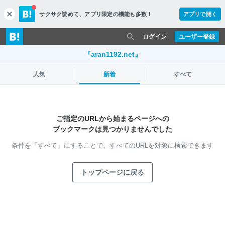
サクサク読めて、
アプリ限定の機能も多数！
アプリで開く
c
l
o
ログイン
ユーザー登録
s
e
『aran1192.net』
人気
新着
すべて
ご指定のURLから始まるページへの
ブックマークは見つかりませんでした
条件を「すべて」にすることで、
すべてのURLを対象に検索できます
トップページに戻る