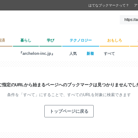
はてなブックマークって？
ア
経済
暮らし
学び
テクノロジー
おもしろ
『archelon-inc.jp』
人気
新着
すべて
ご指定のURLから始まるページへの
ブックマークは見つかりませんでし
条件を「すべて」にすることで、
すべてのURLを対象に検索できます
トップページに戻る