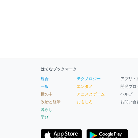
はてなブックマーク
総合
テクノロジー
アプリ・
一般
エンタメ
開発ブロ
世の中
アニメとゲーム
ヘルプ
政治と経済
おもしろ
お問い合
暮らし
学び