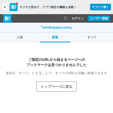
サクサク読めて、
アプリ限定の機能も多数！
アプリで開く
c
l
o
ログイン
ユーザー登録
s
e
『arinkopapa.com』
人気
新着
すべて
ご指定のURLから始まるページへの
ブックマークは見つかりませんでした
条件を「すべて」にすることで、
すべてのURLを対象に検索できます
トップページに戻る