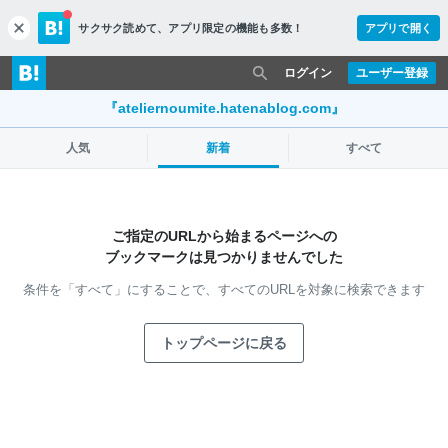
サクサク読めて、
アプリ限定の機能も多数！
アプリで開く
c
l
o
ログイン
ユーザー登録
s
e
『ateliernoumite.hatenablog.com』
人気
新着
すべて
ご指定のURLから始まるページへの
ブックマークは見つかりませんでした
条件を「すべて」にすることで、
すべてのURLを対象に検索できます
トップページに戻る