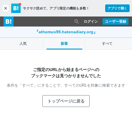
サクサク読めて、
アプリ限定の機能も多数！
アプリで開く
c
l
o
ログイン
ユーザー登録
s
e
『athemus99.hatenadiary.org』
人気
新着
すべて
ご指定のURLから始まるページへの
ブックマークは見つかりませんでした
条件を「すべて」にすることで、
すべてのURLを対象に検索できます
トップページに戻る