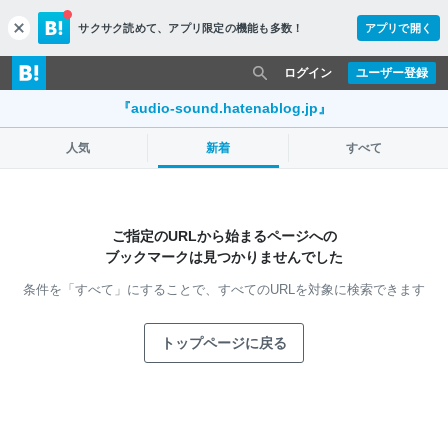
サクサク読めて、
アプリ限定の機能も多数！
アプリで開く
c
l
o
ログイン
ユーザー登録
s
e
『audio-sound.hatenablog.jp』
人気
新着
すべて
ご指定のURLから始まるページへの
ブックマークは見つかりませんでした
条件を「すべて」にすることで、
すべてのURLを対象に検索できます
トップページに戻る