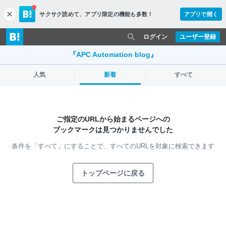
サクサク読めて、
アプリ限定の機能も多数！
アプリで開く
c
l
o
ログイン
ユーザー登録
s
e
『APC Automation blog』
人気
新着
すべて
ご指定のURLから始まるページへの
ブックマークは見つかりませんでした
条件を「すべて」にすることで、
すべてのURLを対象に検索できます
トップページに戻る