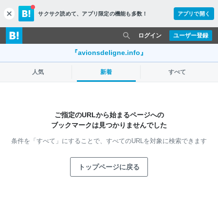
サクサク読めて、
アプリ限定の機能も多数！
アプリで開く
c
l
o
ログイン
ユーザー登録
s
e
『avionsdeligne.info』
人気
新着
すべて
ご指定のURLから始まるページへの
ブックマークは見つかりませんでした
条件を「すべて」にすることで、
すべてのURLを対象に検索できます
トップページに戻る