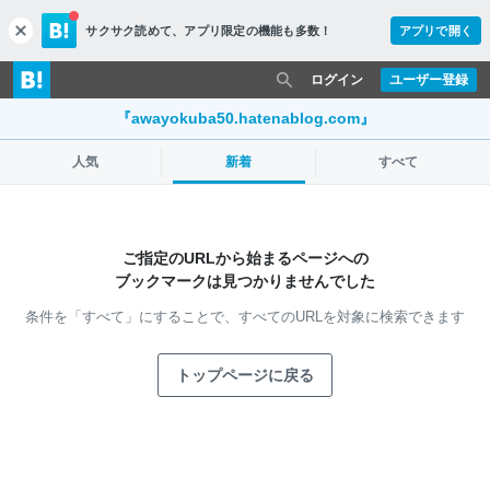
サクサク読めて、
アプリ限定の機能も多数！
アプリで開く
c
l
o
ログイン
ユーザー登録
s
e
『awayokuba50.hatenablog.com』
人気
新着
すべて
ご指定のURLから始まるページへの
ブックマークは見つかりませんでした
条件を「すべて」にすることで、
すべてのURLを対象に検索できます
トップページに戻る