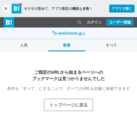
サクサク読めて、
アプリ限定の機能も多数！
アプリで開く
c
l
o
ログイン
ユーザー登録
s
e
『b-webstore.jp』
人気
新着
すべて
ご指定のURLから始まるページへの
ブックマークは見つかりませんでした
条件を「すべて」にすることで、
すべてのURLを対象に検索できます
トップページに戻る