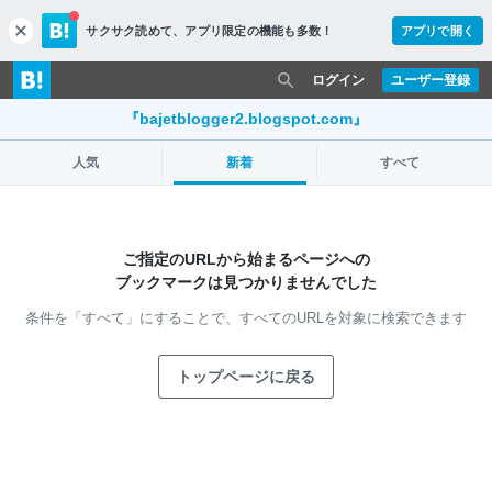
サクサク読めて、
アプリ限定の機能も多数！
アプリで開く
c
l
o
ログイン
ユーザー登録
s
e
『bajetblogger2.blogspot.com』
人気
新着
すべて
ご指定のURLから始まるページへの
ブックマークは見つかりませんでした
条件を「すべて」にすることで、
すべてのURLを対象に検索できます
トップページに戻る