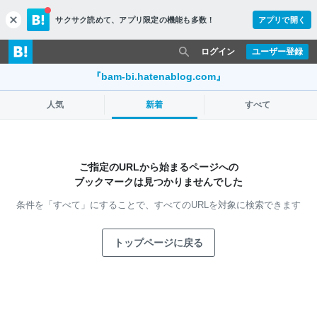
サクサク読めて、
アプリ限定の機能も多数！
アプリで開く
c
l
o
ログイン
ユーザー登録
s
e
『bam-bi.hatenablog.com』
人気
新着
すべて
ご指定のURLから始まるページへの
ブックマークは見つかりませんでした
条件を「すべて」にすることで、
すべてのURLを対象に検索できます
トップページに戻る