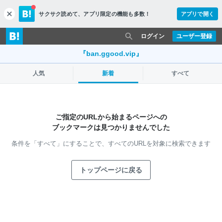
サクサク読めて、
アプリ限定の機能も多数！
アプリで開く
c
l
o
ログイン
ユーザー登録
s
e
『ban.ggood.vip』
人気
新着
すべて
ご指定のURLから始まるページへの
ブックマークは見つかりませんでした
条件を「すべて」にすることで、
すべてのURLを対象に検索できます
トップページに戻る