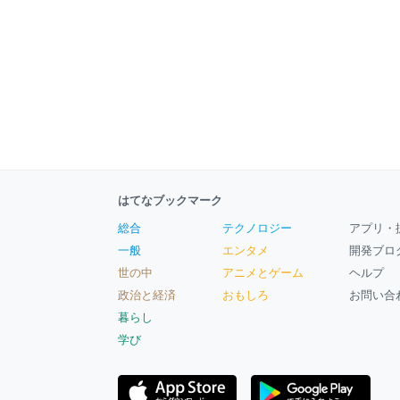
はてなブックマーク
総合
テクノロジー
アプリ・
一般
エンタメ
開発ブロ
世の中
アニメとゲーム
ヘルプ
政治と経済
おもしろ
お問い合
暮らし
学び