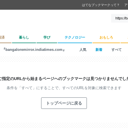
はてなブックマークって？
ア
経済
暮らし
学び
テクノロジー
おもしろ
『bangaloremirror.indiatimes.com』
人気
新着
すべて
ご指定のURLから始まるページへの
ブックマークは見つかりませんでし
条件を「すべて」にすることで、
すべてのURLを対象に検索できます
トップページに戻る